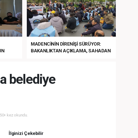
MADENCİNİN DİRENİŞİ SÜRÜYOR:
UN
BAKANLIKTAN AÇIKLAMA, SAHADAN
LA
MÜDAHALE HABERİ GELDİ!
a belediye
50+ kez okundu.
İlginizi Çekebilir