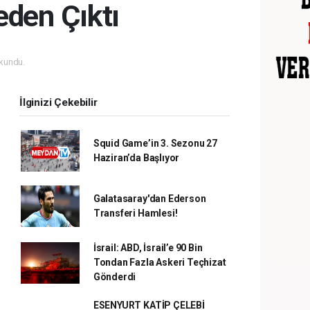
den Çıktı
kundu.
İlginizi Çekebilir
Squid Game’in 3. Sezonu 27
Haziran’da Başlıyor
Galatasaray'dan Ederson
Transferi Hamlesi!
İsrail: ABD, İsrail’e 90 Bin
Tondan Fazla Askeri Teçhizat
Gönderdi
ESENYURT KATİP ÇELEBİ