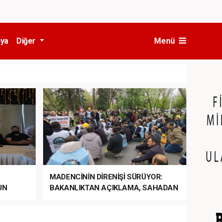
ya
Diğer
Menü
MADENCİNİN DİRENİŞİ SÜRÜYOR:
UN
BAKANLIKTAN AÇIKLAMA, SAHADAN
LA
MÜDAHALE HABERİ GELDİ!