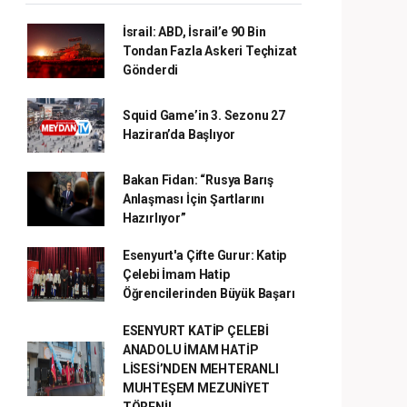
İsrail: ABD, İsrail’e 90 Bin
Tondan Fazla Askeri Teçhizat
Gönderdi
Squid Game’in 3. Sezonu 27
Haziran’da Başlıyor
Bakan Fidan: “Rusya Barış
Anlaşması İçin Şartlarını
Hazırlıyor”
Esenyurt'a Çifte Gurur: Katip
Çelebi İmam Hatip
Öğrencilerinden Büyük Başarı
ESENYURT KATİP ÇELEBİ
ANADOLU İMAM HATİP
LİSESİ’NDEN MEHTERANLI
MUHTEŞEM MEZUNİYET
TÖRENİ!