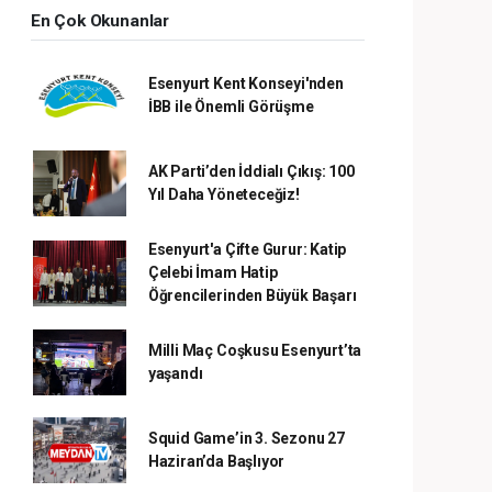
En Çok Okunanlar
Esenyurt Kent Konseyi'nden
İBB ile Önemli Görüşme
AK Parti’den İddialı Çıkış: 100
Yıl Daha Yöneteceğiz!
Esenyurt'a Çifte Gurur: Katip
Çelebi İmam Hatip
Öğrencilerinden Büyük Başarı
Milli Maç Coşkusu Esenyurt’ta
yaşandı
Squid Game’in 3. Sezonu 27
Haziran’da Başlıyor