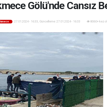
mece Gölü'nde Cansız Be
27.01.2024 - 16:33, Güncelleme: 27.01.2024 - 16:33
8060+ kez o
ekmece