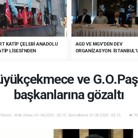
RT KATİP ÇELEBİ ANADOLU
AGD VE MGV’DEN DEV
TİP LİSESİ’NDEN
ORGANİZASYON: İSTANBUL’
ANLI MUHTEŞEM
FETHİ’NİN 573. YILI COŞKUY
ET TÖRENİ!
KUTLANACAK!
Büyükçekmece ve G.O.Paş
başkanlarına gözaltı
itesi) - Web Sitesi | 01.06.2025 - 02:13, Güncelleme: 01.06.2025 - 02:15
70