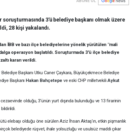
ABONE OL
lar soruşturmasında 3'ü belediye başkanı olmak üzere
ldi, 28 kişi yakalandı.
dan İBB ve bazı ilçe belediyelerine yönelik yürütülen "mali
dalga operasyon başlatıldı. Soruşturmada 3'ü ilçe belediye
ltı kararı verildi.
ılar Belediye Başkanı Utku Caner Çaykara, Büyükçekmece Belediye
ediye Başkanı
Hakan Bahçetepe
ve eski CHP milletvekili
Aykut
n cezaevinde olduğu, 3’ünün yurt dışında bulunduğu ve 13 firarinin
ldirildi.
tü elebaşı olduğu öne sürülen Aziz İhsan Aktaş'ın, etkin pişmanlık
irçok belediyede rüşvet, ihale yolsuzluğu ve usulsüz maddi çıkar