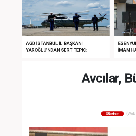
AGD İSTANBUL İL BAŞKANI
ESENYU
YAROĞLU'NDAN SERT TEPKİ:
İMAM HA
“NATO’NUN ÜLKEMİZDE İŞİ NE?”
MEHTER
MEZUNİY
Avcılar, 
(Web S
Gündem