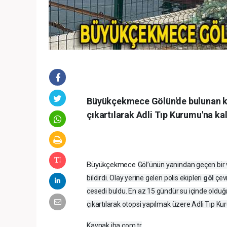
Büyükçekmece Gölün'de bulunan kim
çıkartılarak Adli Tıp Kurumu'na kald
Büyükçekmece
Göl’ünün yanından geçen bir 
bildirdi. Olay yerine gelen polis ekipleri
göl
çev
cesedi buldu. En az 15 gündür su içinde olduğu
çıkartılarak otopsi yapılmak üzere Adli Tıp Kur
Kaynak iha.com.tr