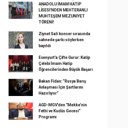
ANADOLU İMAM HATİP
LİSESİ’NDEN MEHTERANLI
MUHTEŞEM MEZUNİYET
TÖRENİ!
Ziynet Sali konser sırasında
sahnede şarkı söylerken
bayıldı
Esenyurt'a Çifte Gurur: Katip
Çelebi İmam Hatip
Öğrencilerinden Büyük Başarı
Bakan Fidan: “Rusya Barış
Anlaşması İçin Şartlarını
Hazırlıyor”
AGD-MGV’den “Mekke’nin
Fethi ve Kudüs Gecesi”
Programı