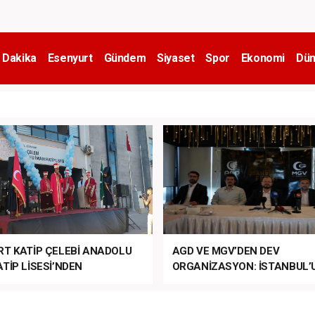
 Dakika
Esenyurt
Gündem
Siyaset
Spor
Ekonomi
Dün
RT KATİP ÇELEBİ ANADOLU
AGD VE MGV’DEN DEV
TİP LİSESİ’NDEN
ORGANİZASYON: İSTANBUL’
ANLI MUHTEŞEM
FETHİ’NİN 573. YILI COŞKUY
ET TÖRENİ!
KUTLANACAK!