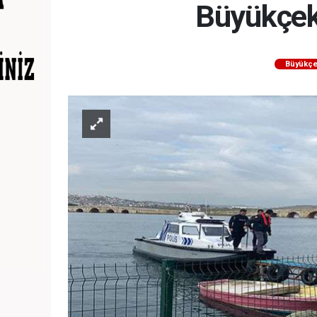
Büyükçek
Büyükç