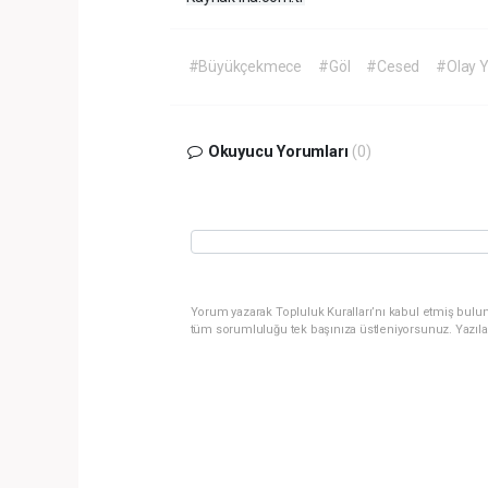
#Büyükçekmece
#Göl
#Cesed
#Olay Y
Okuyucu Yorumları
(0)
Yorum yazarak Topluluk Kuralları’nı kabul etmiş bulun
tüm sorumluluğu tek başınıza üstleniyorsunuz. Yazıla