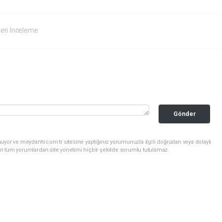
eri İnceleme
Gönder
uyor ve meydantv.com.tr sitesine yaptığınız yorumunuzla ilgili doğrudan veya dolaylı
n tüm yorumlardan site yönetimi hiçbir şekilde sorumlu tutulamaz.