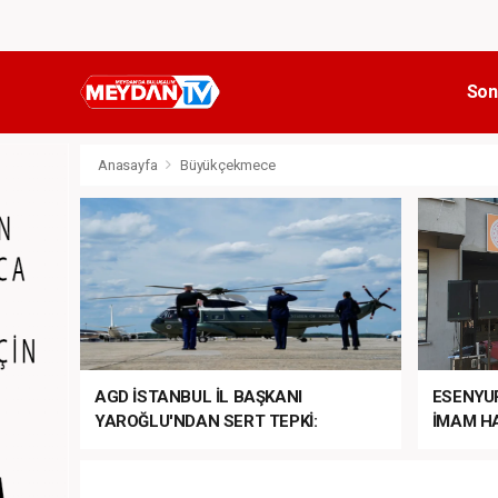
Son
Anasayfa
Büyükçekmece
AGD İSTANBUL İL BAŞKANI
ESENYU
YAROĞLU'NDAN SERT TEPKİ:
İMAM HA
“NATO’NUN ÜLKEMİZDE İŞİ NE?”
MEHTER
MEZUNİY