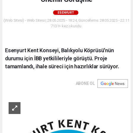
ESENYURT
(Web Sitesi) - Web Sitesi | 28.05.2025 - 18:24, Güncelleme: 28.05.2025 - 22:11
7131+ kez okundu.
Esenyurt Kent Konseyi, Balıkyolu Köprüsü'nün
durumu için İBB yetkilileriyle görüştü. Proje
tamamlandı, ihale süreci için hazırlıklar sürüyor.
ABONE OL