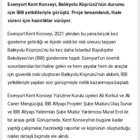
Esenyurt Kent Konseyi, Balıkyolu Köprüsü'nün durumu
için İBB yetkilileriyle görüştü. Proje tamamlandı, ihale
süreci için hazırlıklar sürüyor.
Esenyurt Kent Konseyi, 2021 yılından bu yana birçok kez
gündeme getirdiği ve ilçede ciddi bir risk unsuru taşıyan
Balıkyolu Köprüsü’nü bir kez daha İstanbul Büyükşehir
Belediyesi’nin (İBB) gündemine taşıdı. Esenyurt’un önemli
sorunlarından biri haline gelen ve hem yayalar hem de araçlar
için güvenlik riski oluşturan Balıkyolu Köprüsü’nün akıbeti, İBB
yetkilileriyle yapılan son görüşmeyle netlik kazanmaya başladı.
Esenyurt Kent Konseyi Yürütme Kurulu üyeleri Ali Korkut ve Ali
Caner Mengüoğul, İBB Altyapı Projeler Şube Müdürü Ulaş Sunar
ve İBB Altyapı Yatırımları Şube Müdür Yardımcısı Murat Erol ile
bir araya geldi. Görüşmede, Kent Konseyi'nin bugüne kadar
yaptığı çalışmalar, hazırladığı raporlar ve köprünün oluşturduğu
riskler detaylı biçimde ele alındı.