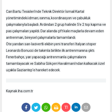
Can Bartu Tesisleri'nde Teknik Direktör İsmail Kartal
yönetimindeki idman; ısınma, koordinasyon ve çabukluk
çalışmalarıyla başladı. Ardından 2 grup halinde 5’e 2 top kapma ve
pas çalışmaları yapıldı. Dar alanda çift kale maçlarla devam eden
antrenman, bireysel çalışmalarla tamamlandı.
Öte yandan sarı-lacivertli ekibin yeni transferi İtalyan stoper
Leonardo Bonucci de takımla birlikte ilk antrenmanına çıktı.
Fenerbahçe, yarı yapacağı antrenmanla çalışmalarını
tamamlayacak ve Sabiha Gökçen Havalimanı’ndan kalkacak özel
uçakla Gaziantep'e hareket edecek.
Kaynak iha.com.tr