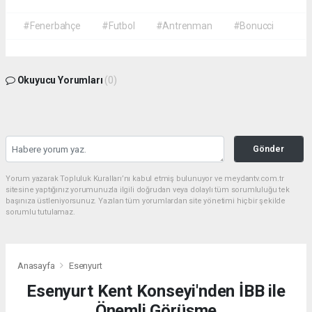
#Fenerbahçe
#Futbol
#Antrenman
#Bonucci
Okuyucu Yorumları
(0)
Gönder
Yorum yazarak Topluluk Kuralları’nı kabul etmiş bulunuyor ve meydantv.com.tr
sitesine yaptığınız yorumunuzla ilgili doğrudan veya dolaylı tüm sorumluluğu tek
başınıza üstleniyorsunuz. Yazılan tüm yorumlardan site yönetimi hiçbir şekilde
sorumlu tutulamaz.
Anasayfa
Esenyurt
Esenyurt Kent Konseyi'nden İBB ile
Önemli Görüşme