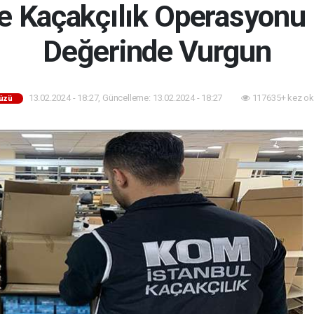
e Kaçakçılık Operasyonu 
Değerinde Vurgun
13.02.2024 - 18:27, Güncelleme: 13.02.2024 - 18:27
117635+ kez ok
düzü