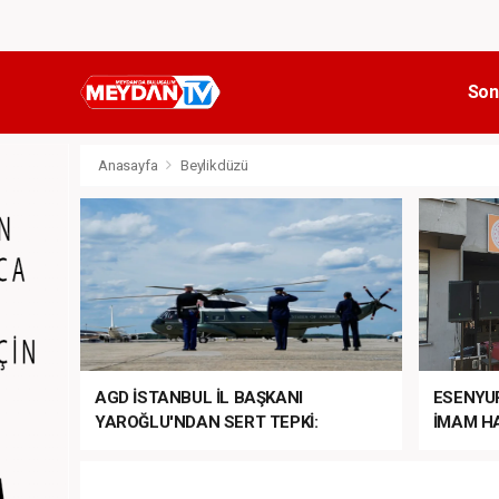
Son
Anasayfa
Beylikdüzü
AGD İSTANBUL İL BAŞKANI
ESENYU
YAROĞLU'NDAN SERT TEPKİ:
İMAM HA
“NATO’NUN ÜLKEMİZDE İŞİ NE?”
MEHTER
MEZUNİY