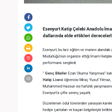
Esenyurt Katip Çelebi Anadolu İma
dallarında elde ettikleri derecelerl
Esenyurt, bu kez eğitim ve manevi alandaki g
Müdürlüğü'nün organize ettiği İmam Hatipler
performans sergiledi.
"
Genç Bilaller
Ezan Okuma Yarışması" kat
Hatip Lisesi
öğrencisi Miraç Yusuf Yılmaz, 
Muhammed Hassun ise hafızlık yarışmasında b
Esenyurt'a çifte sevinç yaşattı.
Düzenlenen ödül töreninden yansıyan karele
hediye çantaları ve başarı belgeleriyle birlikt