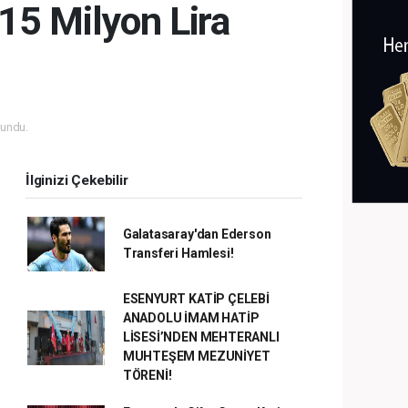
15 Milyon Lira
undu.
İlginizi Çekebilir
Galatasaray'dan Ederson
Transferi Hamlesi!
ESENYURT KATİP ÇELEBİ
ANADOLU İMAM HATİP
LİSESİ’NDEN MEHTERANLI
MUHTEŞEM MEZUNİYET
TÖRENİ!