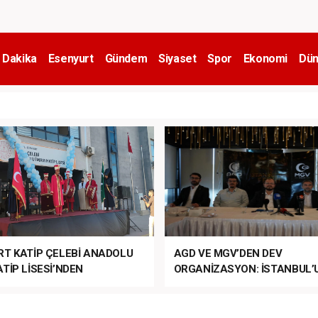
 Dakika
Esenyurt
Gündem
Siyaset
Spor
Ekonomi
Dün
RT KATİP ÇELEBİ ANADOLU
AGD VE MGV’DEN DEV
TİP LİSESİ’NDEN
ORGANİZASYON: İSTANBUL’
ANLI MUHTEŞEM
FETHİ’NİN 573. YILI COŞKUY
ET TÖRENİ!
KUTLANACAK!