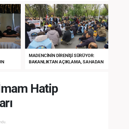
MADENCİNİN DİRENİŞİ SÜRÜYOR:
UN
BAKANLIKTAN AÇIKLAMA, SAHADAN
LA
MÜDAHALE HABERİ GELDİ!
i İmam Hatip
arı
ndu.