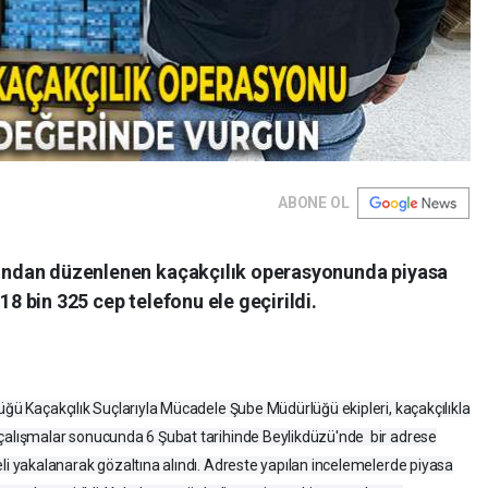
ABONE OL
afından düzenlenen kaçakçılık operasyonunda piyasa
18 bin 325 cep telefonu ele geçirildi.
üğü Kaçakçılık Suçlarıyla Mücadele Şube Müdürlüğü ekipleri, kaçakçılıkla
 çalışmalar sonucunda 6 Şubat tarihinde Beylikdüzü'nde bir adrese
i yakalanarak gözaltına alındı. Adreste yapılan incelemelerde piyasa