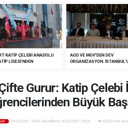
RT KATİP ÇELEBİ ANADOLU
AGD VE MGV’DEN DEV
TİP LİSESİ’NDEN
ORGANİZASYON: İSTANBUL’
ANLI MUHTEŞEM
FETHİ’NİN 573. YILI COŞKUY
ET TÖRENİ!
KUTLANACAK!
Çifte Gurur: Katip Çeleb
rencilerinden Büyük Baş
29.03.2026 - 18:40, Güncelleme: 30.03.2026 - 04:28
55322+ kez oku
urt