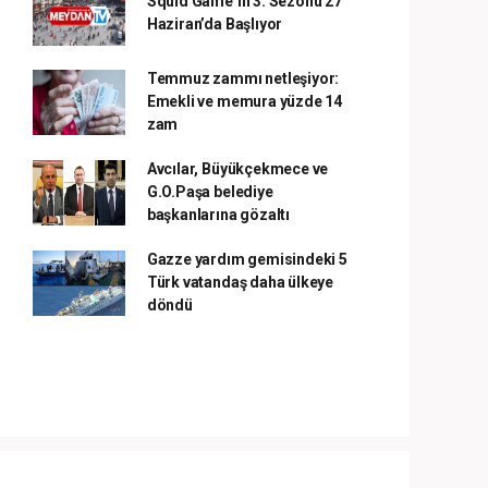
Squid Game’in 3. Sezonu 27
Haziran’da Başlıyor
Temmuz zammı netleşiyor:
Emekli ve memura yüzde 14
zam
Avcılar, Büyükçekmece ve
G.O.Paşa belediye
başkanlarına gözaltı
Gazze yardım gemisindeki 5
Türk vatandaş daha ülkeye
döndü