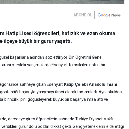
ABONE OL
m Hatip Lisesi öğrencileri, hafızlık ve ezan okuma
e ilçeye büyük bir gurur yaşattı.
üzel başarılarla adından söz ettiriyor. Din Öğretimi Genel
 arası mesleki yarışmalarda Esenyurt temsilcileri üstün bir
egorisinde sahneye çıkan Esenyurt
Katip Çelebi Anadolu İmam
gösterdiği başarıyla yarışmayı ikinci olarak tamamladı. Aynı okuldan
irincilik ipini göğüsleyerek büyük bir başarıya imza attı ve
rde, dereceye giren öğrencilerin sahnede Türkiye Diyanet Vakfı
e verdikleri gurur dolu pozlar dikkat çekti. Genç yeteneklerin elde ettiği