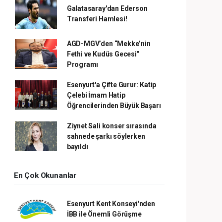
Galatasaray'dan Ederson
Transferi Hamlesi!
AGD-MGV’den “Mekke’nin
Fethi ve Kudüs Gecesi”
Programı
Esenyurt'a Çifte Gurur: Katip
Çelebi İmam Hatip
Öğrencilerinden Büyük Başarı
Ziynet Sali konser sırasında
sahnede şarkı söylerken
bayıldı
En Çok Okunanlar
Esenyurt Kent Konseyi'nden
İBB ile Önemli Görüşme