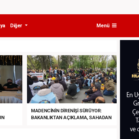
ya
Diğer
Menü
MADENCİNİN DİRENİŞİ SÜRÜYOR:
UN
BAKANLIKTAN AÇIKLAMA, SAHADAN
LA
MÜDAHALE HABERİ GELDİ!