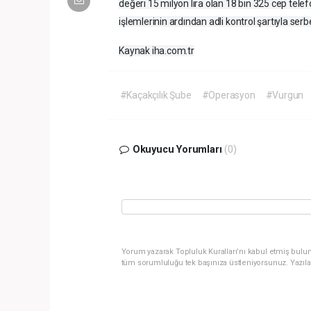
değeri 15 milyon lira olan 18 bin 325 cep tel
işlemlerinin ardından adli kontrol şartıyla serbe
Kaynak iha.com.tr
#Kaçakçılık Şube
#Operasyon
#Vurgun
Okuyucu Yorumları
(0)
Yorum yazarak Topluluk Kuralları’nı kabul etmiş bulun
tüm sorumluluğu tek başınıza üstleniyorsunuz. Yazıla