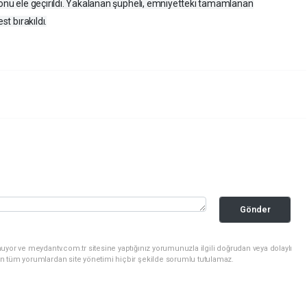
efonu ele geçirildi. Yakalanan şüpheli, emniyetteki tamamlanan
st bırakıldı.
Gönder
uyor ve meydantv.com.tr sitesine yaptığınız yorumunuzla ilgili doğrudan veya dolaylı
n tüm yorumlardan site yönetimi hiçbir şekilde sorumlu tutulamaz.