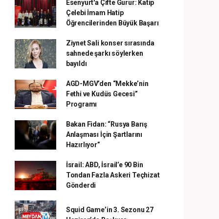
Esenyurt'a Çifte Gurur: Katip
Çelebi İmam Hatip
Öğrencilerinden Büyük Başarı
Ziynet Sali konser sırasında
sahnede şarkı söylerken
bayıldı
AGD-MGV’den “Mekke’nin
Fethi ve Kudüs Gecesi”
Programı
Bakan Fidan: “Rusya Barış
Anlaşması İçin Şartlarını
Hazırlıyor”
İsrail: ABD, İsrail’e 90 Bin
Tondan Fazla Askeri Teçhizat
Gönderdi
Squid Game’in 3. Sezonu 27