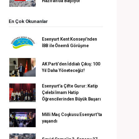
Haziran’da Başlıyor
En Çok Okunanlar
Esenyurt Kent Konseyi'nden
İBB ile Önemli Görüşme
AK Parti’den İddialı Çıkış: 100
Yıl Daha Yöneteceğiz!
Esenyurt'a Çifte Gurur: Katip
Çelebi İmam Hatip
Öğrencilerinden Büyük Başarı
Milli Maç Coşkusu Esenyurt’ta
yaşandı