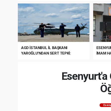
AGD İSTANBUL İL BAŞKANI
ESENYU
YAROĞLU'NDAN SERT TEPKİ:
İMAM HA
“NATO’NUN ÜLKEMİZDE İŞİ NE?”
MEHTER
MEZUNİY
Esenyurt'a 
Öğ
Eseny