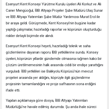
Esenyurt Kent Konseyi Yürütme Kurulu üyeleri Ali Korkut ve Ali
Caner Mengüoğul, İBB Altyapı Projeler Şube Müdürü Ulaş Sunar
ve İBB Altyapı Yatırımları Şube Müdür Yardımcısı Murat Erol ile
bir araya geldi. Görüşmede, Kent Konseyi'nin bugüne kadar
yaptığı çalışmalar, hazırladığı raporlar ve köprünün oluşturduğu
riskler detaylı biçimde ele alındı.
Esenyurt Kent Konseyi heyeti, hazırladığı teknik ve saha
gözlemlerine dayanan raporu İBB yetkililerine sundu. Konsey
üyeleri, köprünün yıllardır gündemde olmasına rağmen kalıcı bir
çözüm üretilmemesinin halk arasında ciddi bir endişe yarattığını
vurguladı. İBB yetkilileri ise Balıkyolu Köprüsü’nün mevcut
projeleri arasında yer aldığını, köprüyle ilgili güçlendirme
projesinin tamamlandığını ve proje safhasının sona erdiğini
ifade etti.
Yapılan açıklamaya göre dosya, İBB Altyapı Yatırımları
Müdürlüğü’ne havale edilmiş durumda. Şu anda ihale süreci