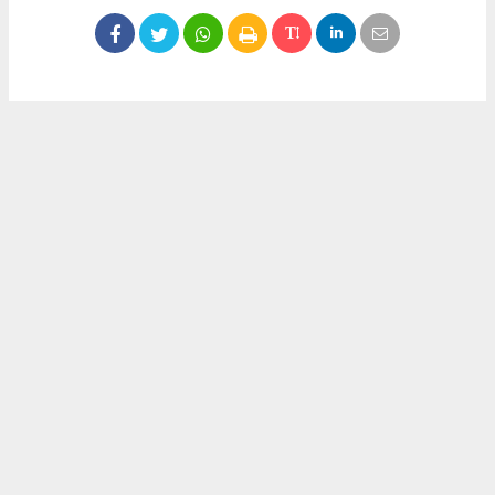
Okuyucu Yorumları
(0)
Gönder
Yorum yazarak Topluluk Kuralları’nı kabul etmiş bulunuyor ve meydantv.com.tr
sitesine yaptığınız yorumunuzla ilgili doğrudan veya dolaylı tüm sorumluluğu tek
başınıza üstleniyorsunuz. Yazılan tüm yorumlardan site yönetimi hiçbir şekilde
sorumlu tutulamaz.
haber paketi
haber scripti
haber yazılımı
Tüm hakları saklı tutulmaktadır.Copyright 2026©