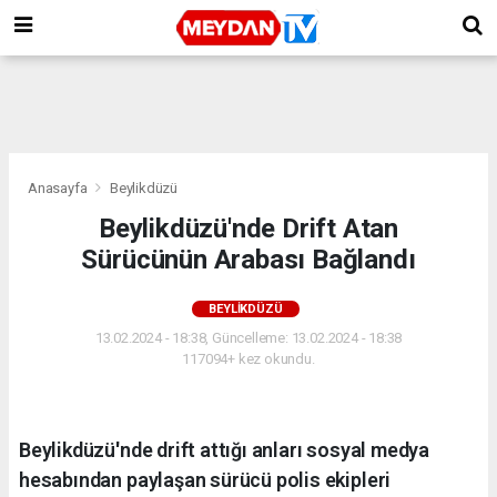
Anasayfa
Beylikdüzü
Beylikdüzü'nde Drift Atan
Sürücünün Arabası Bağlandı
BEYLIKDÜZÜ
13.02.2024 - 18:38, Güncelleme: 13.02.2024 - 18:38
117094+ kez okundu.
Beylikdüzü'nde drift attığı anları sosyal medya
hesabından paylaşan sürücü polis ekipleri