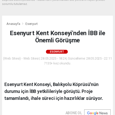
sorumlu tutulamaz.
Anasayfa
Esenyurt
Esenyurt Kent Konseyi'nden İBB ile
Önemli Görüşme
ESENYURT
(Web Sitesi) - Web Sitesi | 28.05.2025 - 18:24, Güncelleme: 28.05.2025 - 22:11
7135+ kez okundu.
Esenyurt Kent Konseyi, Balıkyolu Köprüsü'nün
durumu için İBB yetkilileriyle görüştü. Proje
tamamlandı, ihale süreci için hazırlıklar sürüyor.
ABONE OL