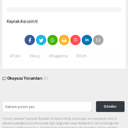
Kaynak iha.com.tr
#Polis
#Araç
#Bağlama
#Drift
Okuyucu Yorumları
(0)
Gönder
Yorum yazarak Topluluk Kuralları’nı kabul etmiş bulunuyor ve meydantv.com.tr
sitesine yaptığınız yorumunuzla ilgili doğrudan veya dolaylı tüm sorumluluğu tek
başınıza üstleniyorsunuz. Yazılan tüm yorumlardan site yönetimi hiçbir şekilde