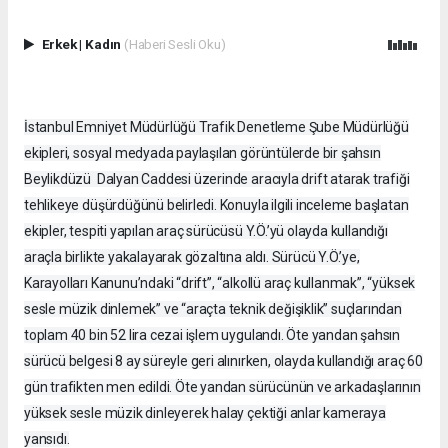
Erkek
|
Kadın
(Haberi Sesli Oku)
İstanbul Emniyet Müdürlüğü Trafik Denetleme Şube Müdürlüğü
ekipleri, sosyal medyada paylaşılan görüntülerde bir şahsın
Beylikdüzü Dalyan Caddesi üzerinde aracıyla drift atarak trafiği
tehlikeye düşürdüğünü belirledi. Konuyla ilgili inceleme başlatan
ekipler, tespiti yapılan araç sürücüsü Y.Ö.’yü olayda kullandığı
araçla birlikte yakalayarak gözaltına aldı. Sürücü Y.Ö.’ye,
Karayolları Kanunu’ndaki “drift”, “alkollü araç kullanmak”, “yüksek
sesle müzik dinlemek” ve “araçta teknik değişiklik” suçlarından
toplam 40 bin 52 lira cezai işlem uygulandı. Öte yandan şahsın
sürücü belgesi 8 ay süreyle geri alınırken, olayda kullandığı araç 60
gün trafikten men edildi. Öte yandan sürücünün ve arkadaşlarının
yüksek sesle müzik dinleyerek halay çektiği anlar kameraya
yansıdı.