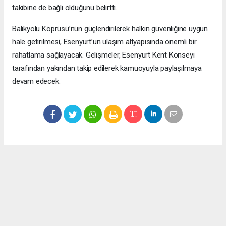
takibine de bağlı olduğunu belirtti.
Balıkyolu Köprüsü’nün güçlendirilerek halkın güvenliğine uygun
hale getirilmesi, Esenyurt’un ulaşım altyapısında önemli bir
rahatlama sağlayacak. Gelişmeler, Esenyurt Kent Konseyi
tarafından yakından takip edilerek kamuoyuyla paylaşılmaya
devam edecek.
Okuyucu Yorumları
(0)
Gönder
Yorum yazarak Topluluk Kuralları’nı kabul etmiş bulunuyor ve meydantv.com.tr