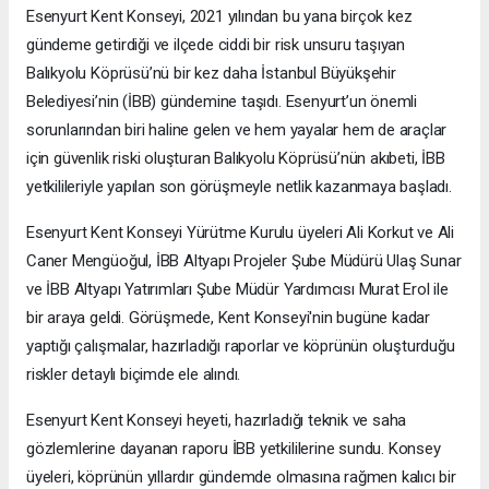
Esenyurt Kent Konseyi, 2021 yılından bu yana birçok kez
gündeme getirdiği ve ilçede ciddi bir risk unsuru taşıyan
Balıkyolu Köprüsü’nü bir kez daha İstanbul Büyükşehir
Belediyesi’nin (İBB) gündemine taşıdı. Esenyurt’un önemli
sorunlarından biri haline gelen ve hem yayalar hem de araçlar
için güvenlik riski oluşturan Balıkyolu Köprüsü’nün akıbeti, İBB
yetkilileriyle yapılan son görüşmeyle netlik kazanmaya başladı.
Esenyurt Kent Konseyi Yürütme Kurulu üyeleri Ali Korkut ve Ali
Caner Mengüoğul, İBB Altyapı Projeler Şube Müdürü Ulaş Sunar
ve İBB Altyapı Yatırımları Şube Müdür Yardımcısı Murat Erol ile
bir araya geldi. Görüşmede, Kent Konseyi'nin bugüne kadar
yaptığı çalışmalar, hazırladığı raporlar ve köprünün oluşturduğu
riskler detaylı biçimde ele alındı.
Esenyurt Kent Konseyi heyeti, hazırladığı teknik ve saha
gözlemlerine dayanan raporu İBB yetkililerine sundu. Konsey
üyeleri, köprünün yıllardır gündemde olmasına rağmen kalıcı bir