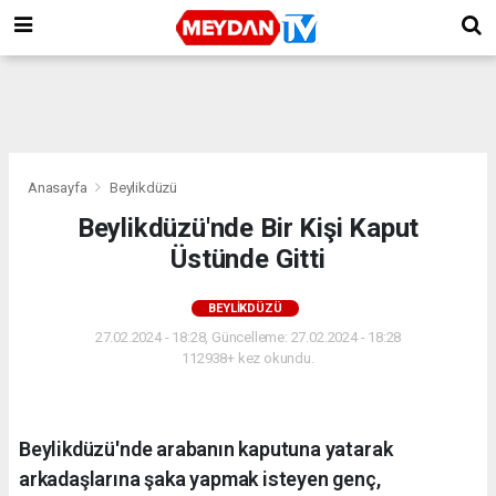
Anasayfa
Beylikdüzü
Beylikdüzü'nde Bir Kişi Kaput
Üstünde Gitti
BEYLIKDÜZÜ
27.02.2024 - 18:28, Güncelleme: 27.02.2024 - 18:28
112938+ kez okundu.
Beylikdüzü'nde arabanın kaputuna yatarak
arkadaşlarına şaka yapmak isteyen genç,