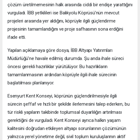
çözüm üretilmemesinin halk arasında ciddi bir endişe yarattığını
vurguladı. İBB yetkilileri ise Balıkyolu Köprüsü’nün mevcut
projeleri arasında yer aldığını, köprüyle ilgili güçlendirme
projesinin tamamlandığını ve proje safhasının sona erdiğini
ifade etti.
Yapılan açıklamaya göre dosya, İBB Altyapı Yatırımları
Müdürlüğü’ne havale edilmiş durumda. Şu anda ihale süreci
öncesi gerekli hazırlıklar yürütülüyor. Bu hazırlıkların
tamamlanmasının ardından köprüyle ilgili ihale sürecinin
başlatılması planlanıyor.
Esenyurt Kent Konseyi, köprünün güçlendirilmesiyle ilgili
sürecin şeffaf ve hızlı bir şekilde ilerlemesini talep ederken, bu
tür riskli yapıların takibinde toplumsal duyarlılığın artırılması
gerektiğini de vurguladı. Kent Konseyi ayrıca halkın yaşam
kalitesini doğrudan etkileyen altyapı sorunlarının çözümünün
yalnızca yerel yönetime değil, sivil toplum kuruluşlarının aktif