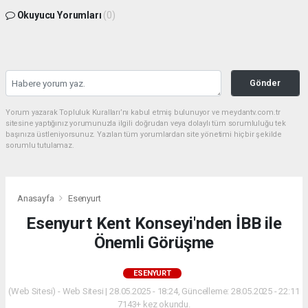
Okuyucu Yorumları
(0)
Gönder
Yorum yazarak Topluluk Kuralları’nı kabul etmiş bulunuyor ve meydantv.com.tr
sitesine yaptığınız yorumunuzla ilgili doğrudan veya dolaylı tüm sorumluluğu tek
başınıza üstleniyorsunuz. Yazılan tüm yorumlardan site yönetimi hiçbir şekilde
sorumlu tutulamaz.
Anasayfa
Esenyurt
Esenyurt Kent Konseyi'nden İBB ile
Önemli Görüşme
ESENYURT
(Web Sitesi) - Web Sitesi | 28.05.2025 - 18:24, Güncelleme: 28.05.2025 - 22:11
7143+ kez okundu.