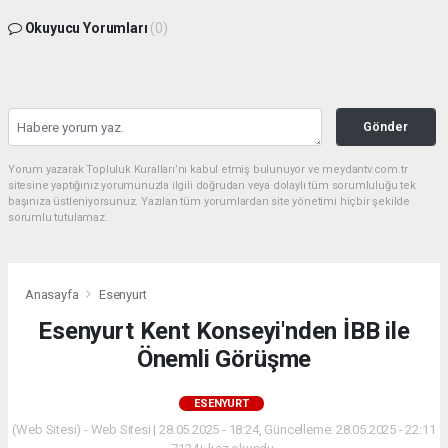
Okuyucu Yorumları
(0)
Gönder
Yorum yazarak Topluluk Kuralları’nı kabul etmiş bulunuyor ve meydantv.com.tr
sitesine yaptığınız yorumunuzla ilgili doğrudan veya dolaylı tüm sorumluluğu tek
başınıza üstleniyorsunuz. Yazılan tüm yorumlardan site yönetimi hiçbir şekilde
sorumlu tutulamaz.
Anasayfa
Esenyurt
Esenyurt Kent Konseyi'nden İBB ile
Önemli Görüşme
ESENYURT
(Web Sitesi) - Web Sitesi | 28.05.2025 - 18:24, Güncelleme: 28.05.2025 - 22:11