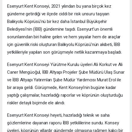
Esenyurt Kent Konseyi, 2021 yılından bu yana birçok kez
gündeme getirdiği ve ilçede ciddi bir risk unsuru taşıyan
Balıkyolu Köprüsü’nü bir kez daha İstanbul Büyükşehir
Belediyesi’nin (İBB) gündemine taşıdı. Esenyurt’un önemli
sorunlarından biri haline gelen ve hem yayalar hem de araçlar
için güvenlik riski oluşturan Balıkyolu Köprüsü’nün akıbeti, İBB
yetkilileriyle yapılan son görüşmeyle netlik kazanmaya başladı.
Esenyurt Kent Konseyi Yürütme Kurulu üyeleri Ali Korkut ve Ali
Caner Mengüoğul, İBB Altyapı Projeler Şube Müdürü Ulaş Sunar
ve İBB Altyapı Yatırımları Şube Müdür Yardımcısı Murat Erol ile
bir araya geldi. Görüşmede, Kent Konseyi'nin bugüne kadar
yaptığı çalışmalar, hazırladığı raporlar ve köprünün oluşturduğu
riskler detaylı biçimde ele alındı.
Esenyurt Kent Konseyi heyeti, hazırladığı teknik ve saha
gözlemlerine dayanan raporu İBB yetkililerine sundu. Konsey
üyeleri, köprünün yıllardır gündemde olmasına rağmen kalıcı bir