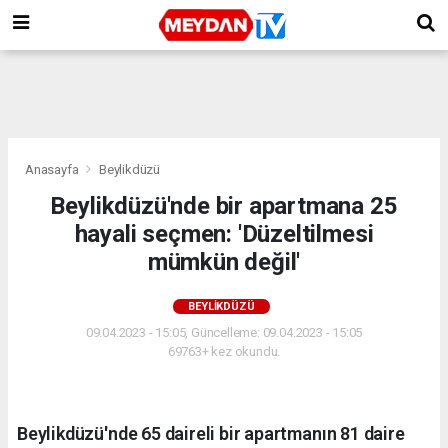
Anasayfa
Beylikdüzü
Beylikdüzü'nde bir apartmana 25
hayali seçmen: 'Düzeltilmesi
mümkün değil'
BEYLIKDÜZÜ
09.04.2023 - 15:05, Güncelleme: 09.04.2023 - 15:05
69763+ kez okundu.
Beylikdüzü'nde 65 daireli bir apartmanın 81 daire