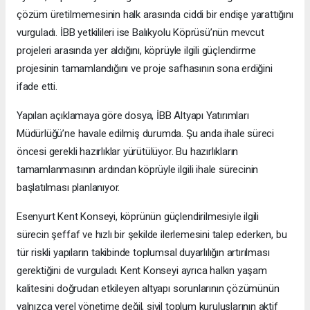
çözüm üretilmemesinin halk arasında ciddi bir endişe yarattığını
vurguladı. İBB yetkilileri ise Balıkyolu Köprüsü’nün mevcut
projeleri arasında yer aldığını, köprüyle ilgili güçlendirme
projesinin tamamlandığını ve proje safhasının sona erdiğini
ifade etti.
Yapılan açıklamaya göre dosya, İBB Altyapı Yatırımları
Müdürlüğü’ne havale edilmiş durumda. Şu anda ihale süreci
öncesi gerekli hazırlıklar yürütülüyor. Bu hazırlıkların
tamamlanmasının ardından köprüyle ilgili ihale sürecinin
başlatılması planlanıyor.
Esenyurt Kent Konseyi, köprünün güçlendirilmesiyle ilgili
sürecin şeffaf ve hızlı bir şekilde ilerlemesini talep ederken, bu
tür riskli yapıların takibinde toplumsal duyarlılığın artırılması
gerektiğini de vurguladı. Kent Konseyi ayrıca halkın yaşam
kalitesini doğrudan etkileyen altyapı sorunlarının çözümünün
yalnızca yerel yönetime değil, sivil toplum kuruluşlarının aktif