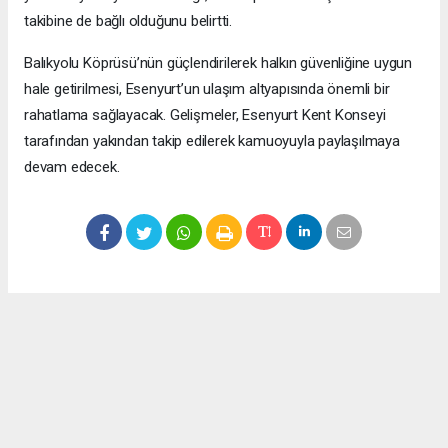
takibine de bağlı olduğunu belirtti.
Balıkyolu Köprüsü’nün güçlendirilerek halkın güvenliğine uygun
hale getirilmesi, Esenyurt’un ulaşım altyapısında önemli bir
rahatlama sağlayacak. Gelişmeler, Esenyurt Kent Konseyi
tarafından yakından takip edilerek kamuoyuyla paylaşılmaya
devam edecek.
Okuyucu Yorumları
(0)
Gönder
Yorum yazarak Topluluk Kuralları’nı kabul etmiş bulunuyor ve meydantv.com.tr