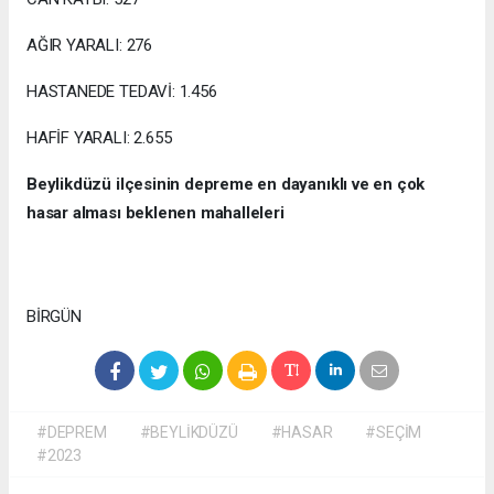
AĞIR YARALI: 276
HASTANEDE TEDAVİ: 1.456
HAFİF YARALI: 2.655
Beylikdüzü ilçesinin depreme en dayanıklı ve en çok
hasar alması beklenen mahalleleri
BİRGÜN
#DEPREM
#BEYLİKDÜZÜ
#HASAR
#SEÇİM
#2023