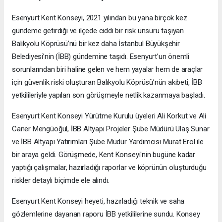
Esenyurt Kent Konseyi, 2021 yılından bu yana birçok kez
gündeme getirdiği ve ilçede ciddi bir risk unsuru taşıyan
Balıkyolu Köprüsü’nü bir kez daha İstanbul Büyükşehir
Belediyesi’nin (İBB) gündemine taşıdı. Esenyurt’un önemli
sorunlarından biri haline gelen ve hem yayalar hem de araçlar
için güvenlik riski oluşturan Balıkyolu Köprüsü’nün akıbeti, İBB
yetkilileriyle yapılan son görüşmeyle netlik kazanmaya başladı.
Esenyurt Kent Konseyi Yürütme Kurulu üyeleri Ali Korkut ve Ali
Caner Mengüoğul, İBB Altyapı Projeler Şube Müdürü Ulaş Sunar
ve İBB Altyapı Yatırımları Şube Müdür Yardımcısı Murat Erol ile
bir araya geldi. Görüşmede, Kent Konseyi'nin bugüne kadar
yaptığı çalışmalar, hazırladığı raporlar ve köprünün oluşturduğu
riskler detaylı biçimde ele alındı.
Esenyurt Kent Konseyi heyeti, hazırladığı teknik ve saha
gözlemlerine dayanan raporu İBB yetkililerine sundu. Konsey