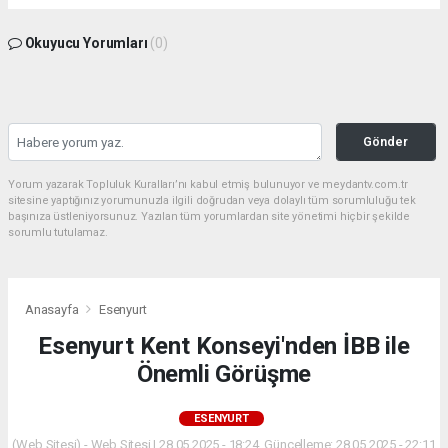
Okuyucu Yorumları
(0)
Gönder
Yorum yazarak Topluluk Kuralları’nı kabul etmiş bulunuyor ve meydantv.com.tr
sitesine yaptığınız yorumunuzla ilgili doğrudan veya dolaylı tüm sorumluluğu tek
başınıza üstleniyorsunuz. Yazılan tüm yorumlardan site yönetimi hiçbir şekilde
sorumlu tutulamaz.
Anasayfa
Esenyurt
Esenyurt Kent Konseyi'nden İBB ile
Önemli Görüşme
ESENYURT
(Web Sitesi) - Web Sitesi | 28.05.2025 - 18:24, Güncelleme: 28.05.2025 - 22:11