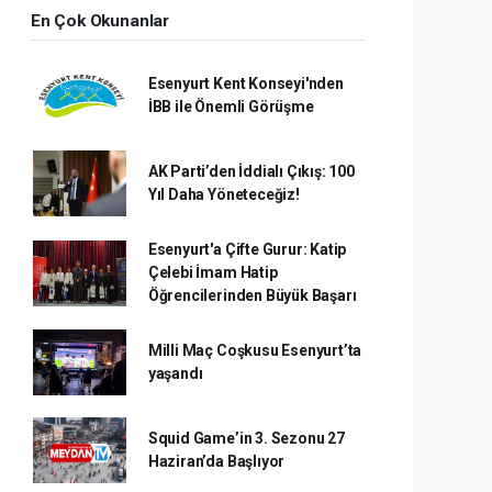
En Çok Okunanlar
Esenyurt Kent Konseyi'nden
İBB ile Önemli Görüşme
AK Parti’den İddialı Çıkış: 100
Yıl Daha Yöneteceğiz!
Esenyurt'a Çifte Gurur: Katip
Çelebi İmam Hatip
Öğrencilerinden Büyük Başarı
Milli Maç Coşkusu Esenyurt’ta
yaşandı
Squid Game’in 3. Sezonu 27
Haziran’da Başlıyor