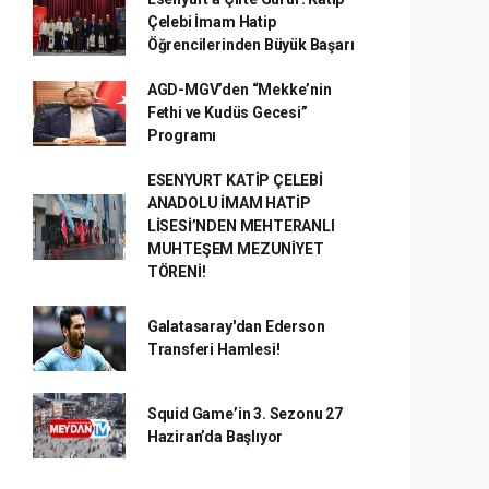
Çelebi İmam Hatip
Öğrencilerinden Büyük Başarı
AGD-MGV’den “Mekke’nin
Fethi ve Kudüs Gecesi”
Programı
ESENYURT KATİP ÇELEBİ
ANADOLU İMAM HATİP
LİSESİ’NDEN MEHTERANLI
MUHTEŞEM MEZUNİYET
TÖRENİ!
Galatasaray'dan Ederson
Transferi Hamlesi!
Squid Game’in 3. Sezonu 27
Haziran’da Başlıyor