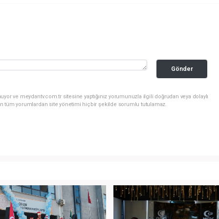
Gönder
uyor ve meydantv.com.tr sitesine yaptığınız yorumunuzla ilgili doğrudan veya dolaylı
n tüm yorumlardan site yönetimi hiçbir şekilde sorumlu tutulamaz.