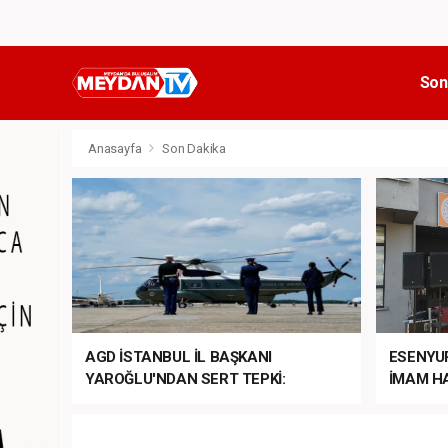
Son
Anasayfa
Son Dakika
AGD İSTANBUL İL BAŞKANI
ESENYU
YAROĞLU'NDAN SERT TEPKİ:
İMAM HA
“NATO’NUN ÜLKEMİZDE İŞİ NE?”
MEHTER
MEZUNİY