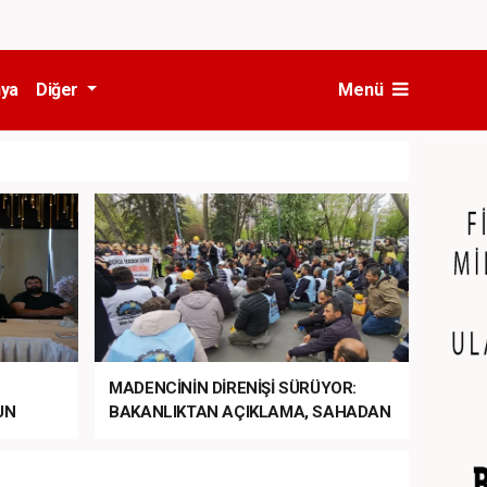
ya
Diğer
Menü
MADENCİNİN DİRENİŞİ SÜRÜYOR:
UN
BAKANLIKTAN AÇIKLAMA, SAHADAN
LA
MÜDAHALE HABERİ GELDİ!