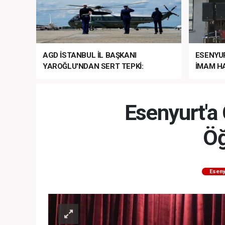
AGD İSTANBUL İL BAŞKANI
ESENYU
YAROĞLU'NDAN SERT TEPKİ:
İMAM HA
“NATO’NUN ÜLKEMİZDE İŞİ NE?”
MEHTER
MEZUNİY
Esenyurt'a 
Öğ
Eseny