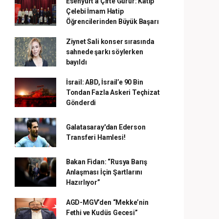
Esenyurt'a Çifte Gurur: Katip
Çelebi İmam Hatip
Öğrencilerinden Büyük Başarı
Ziynet Sali konser sırasında
sahnede şarkı söylerken
bayıldı
İsrail: ABD, İsrail’e 90 Bin
Tondan Fazla Askeri Teçhizat
Gönderdi
Galatasaray'dan Ederson
Transferi Hamlesi!
Bakan Fidan: “Rusya Barış
Anlaşması İçin Şartlarını
Hazırlıyor”
AGD-MGV’den “Mekke’nin
Fethi ve Kudüs Gecesi”