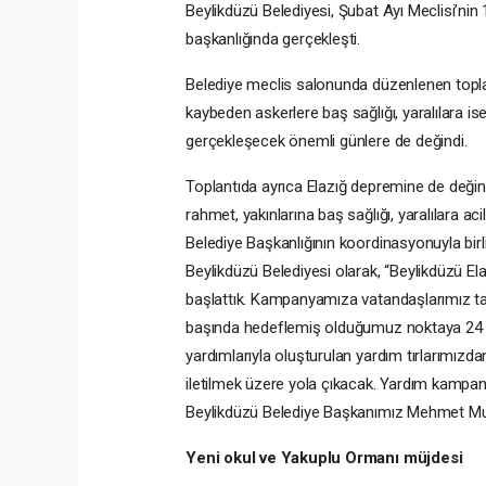
Beylikdüzü Belediyesi, Şubat Ayı Meclisi’ni
başkanlığında gerçekleşti.
Belediye meclis salonunda düzenlenen topla
kaybeden askerlere baş sağlığı, yaralılara is
gerçekleşecek önemli günlere de değindi.
Toplantıda ayrıca Elazığ depremine de deği
rahmet, yakınlarına baş sağlığı, yaralılara 
Belediye Başkanlığının koordinasyonuyla bir
Beylikdüzü Belediyesi olarak, “Beylikdüzü El
başlattık. Kampanyamıza vatandaşlarımız tar
başında hedeflemiş olduğumuz noktaya 24 
yardımlarıyla oluşturulan yardım tırlarımız
iletilmek üzere yola çıkacak. Yardım kamp
Beylikdüzü Belediye Başkanımız Mehmet Mur
Yeni okul ve Yakuplu Ormanı müjdesi