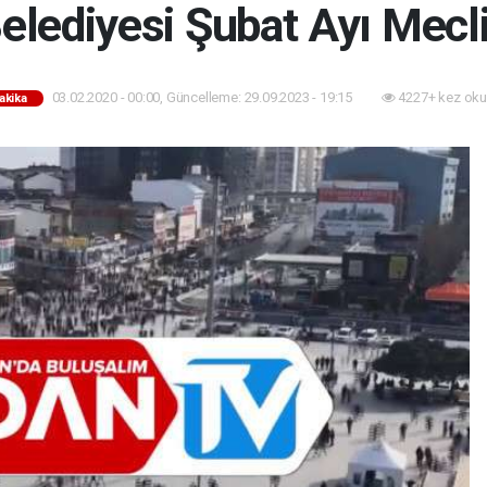
elediyesi Şubat Ayı Mecli
03.02.2020 - 00:00, Güncelleme: 29.09.2023 - 19:15
4227+ kez oku
akika