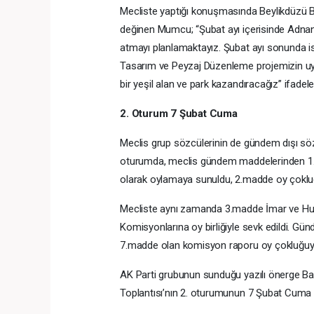
Mecliste yaptığı konuşmasında Beylikdüzü Be
değinen Mumcu; “Şubat ayı içerisinde Adnan 
atmayı planlamaktayız. Şubat ayı sonunda ise
Tasarım ve Peyzaj Düzenleme projemizin uy
bir yeşil alan ve park kazandıracağız” ifadeler
2. Oturum 7 Şubat Cuma
Meclis grup sözcülerinin de gündem dışı söz 
oturumda, meclis gündem maddelerinden 1.ma
olarak oylamaya sunuldu, 2.madde oy çokluğu,
Mecliste aynı zamanda 3.madde İmar ve Huk
Komisyonlarına oy birliğiyle sevk edildi. Gü
7.madde olan komisyon raporu oy çokluğuyla
AK Parti grubunun sunduğu yazılı önerge Baş
Toplantısı’nın 2. oturumunun 7 Şubat Cuma gü