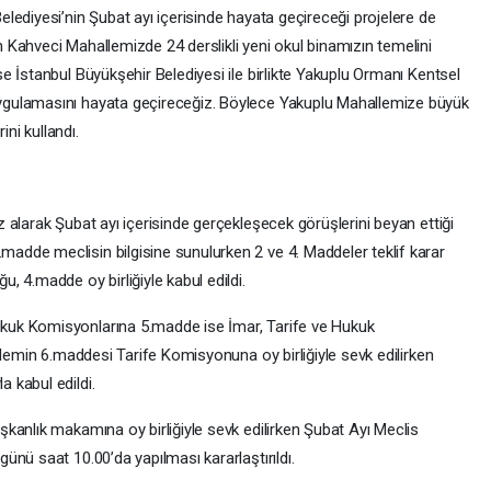
lediyesi’nin Şubat ayı içerisinde hayata geçireceği projelere de
Kahveci Mahallemizde 24 derslikli yeni okul binamızın temelini
 İstanbul Büyükşehir Belediyesi ile birlikte Yakuplu Ormanı Kentsel
gulamasını hayata geçireceğiz. Böylece Yakuplu Mahallemize büyük
ini kullandı.
alarak Şubat ayı içerisinde gerçekleşecek görüşlerini beyan ettiği
dde meclisin bilgisine sunulurken 2 ve 4. Maddeler teklif karar
 4.madde oy birliğiyle kabul edildi.
uk Komisyonlarına 5.madde ise İmar, Tarife ve Hukuk
ndemin 6.maddesi Tarife Komisyonuna oy birliğiyle sevk edilirken
 kabul edildi.
kanlık makamına oy birliğiyle sevk edilirken Şubat Ayı Meclis
nü saat 10.00’da yapılması kararlaştırıldı.