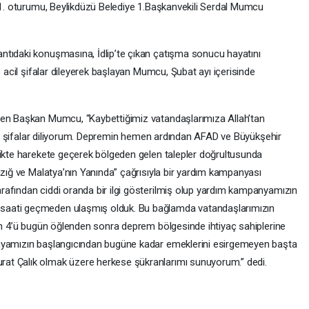
n 1. oturumu, Beylikdüzü Belediye 1.Başkanvekili Serdal Mumcu
ntıdaki konuşmasına, İdlip’te çıkan çatışma sonucu hayatını
e acil şifalar dileyerek başlayan Mumcu, Şubat ayı içerisinde
nen Başkan Mumcu, “Kaybettiğimiz vatandaşlarımıza Allah’tan
acil şifalar diliyorum. Depremin hemen ardından AFAD ve Büyükşehir
likte harekete geçerek bölgeden gelen talepler doğrultusunda
azığ ve Malatya’nın Yanında” çağrısıyla bir yardım kampanyası
afından ciddi oranda bir ilgi gösterilmiş olup yardım kampanyamızın
saati geçmeden ulaşmış olduk. Bu bağlamda vatandaşlarımızın
dan 4’ü bugün öğlenden sonra deprem bölgesinde ihtiyaç sahiplerine
anyamızın başlangıcından bugüne kadar emeklerini esirgemeyen başta
at Çalık olmak üzere herkese şükranlarımı sunuyorum.” dedi.