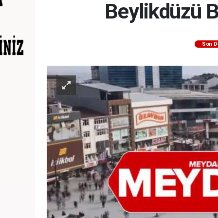
Beylikdüzü B
Son D