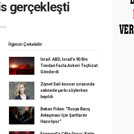
s gerçekleşti
ndu.
İlginizi Çekebilir
İsrail: ABD, İsrail’e 90 Bin
Tondan Fazla Askeri Teçhizat
Gönderdi
Ziynet Sali konser sırasında
sahnede şarkı söylerken
bayıldı
Bakan Fidan: “Rusya Barış
Anlaşması İçin Şartlarını
Hazırlıyor”
Esenyurt'a Çifte Gurur: Katip