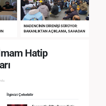
MADENCİNİN DİRENİŞİ SÜRÜYOR:
UN
BAKANLIKTAN AÇIKLAMA, SAHADAN
LA
MÜDAHALE HABERİ GELDİ!
i İmam Hatip
arı
ndu.
İlginizi Çekebilir