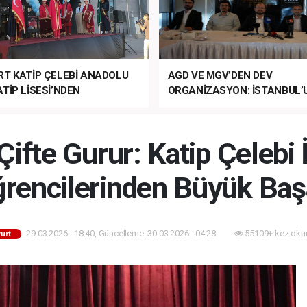
RT KATİP ÇELEBİ ANADOLU
AGD VE MGV’DEN DEV
TİP LİSESİ’NDEN
ORGANİZASYON: İSTANBUL’
ANLI MUHTEŞEM
FETHİ’NİN 573. YILI COŞKUY
ET TÖRENİ!
KUTLANACAK!
Çifte Gurur: Katip Çeleb
rencilerinden Büyük Baş
29.03.2026 - 18:40, Güncelleme: 30.03.2026 - 04:28
55109+ kez oku
urt