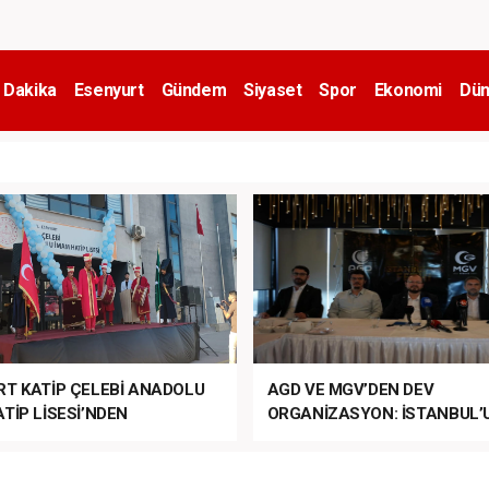
 Dakika
Esenyurt
Gündem
Siyaset
Spor
Ekonomi
Dün
RT KATİP ÇELEBİ ANADOLU
AGD VE MGV’DEN DEV
TİP LİSESİ’NDEN
ORGANİZASYON: İSTANBUL’
ANLI MUHTEŞEM
FETHİ’NİN 573. YILI COŞKUY
ET TÖRENİ!
KUTLANACAK!