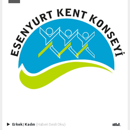
Erkek
|
Kadın
(Haberi Sesli Oku)