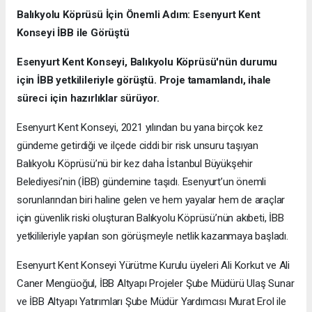
Balıkyolu Köprüsü İçin Önemli Adım: Esenyurt Kent
Konseyi İBB ile Görüştü
Esenyurt Kent Konseyi, Balıkyolu Köprüsü'nün durumu
için İBB yetkilileriyle görüştü. Proje tamamlandı, ihale
süreci için hazırlıklar sürüyor.
Esenyurt Kent Konseyi, 2021 yılından bu yana birçok kez
gündeme getirdiği ve ilçede ciddi bir risk unsuru taşıyan
Balıkyolu Köprüsü’nü bir kez daha İstanbul Büyükşehir
Belediyesi’nin (İBB) gündemine taşıdı. Esenyurt’un önemli
sorunlarından biri haline gelen ve hem yayalar hem de araçlar
için güvenlik riski oluşturan Balıkyolu Köprüsü’nün akıbeti, İBB
yetkilileriyle yapılan son görüşmeyle netlik kazanmaya başladı.
Esenyurt Kent Konseyi Yürütme Kurulu üyeleri Ali Korkut ve Ali
Caner Mengüoğul, İBB Altyapı Projeler Şube Müdürü Ulaş Sunar
ve İBB Altyapı Yatırımları Şube Müdür Yardımcısı Murat Erol ile