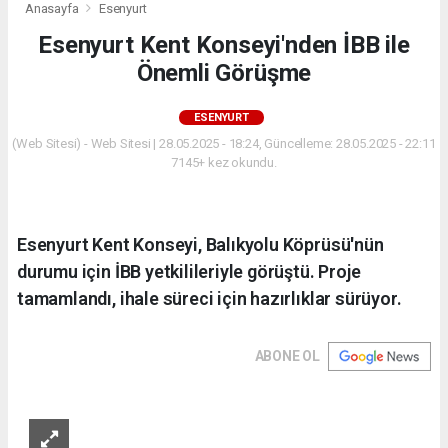
Anasayfa
Esenyurt
Esenyurt Kent Konseyi'nden İBB ile
Önemli Görüşme
ESENYURT
(Web Sitesi) - Web Sitesi | 28.05.2025 - 18:24, Güncelleme: 28.05.2025 - 22:11
7145+ kez okundu.
Esenyurt Kent Konseyi, Balıkyolu Köprüsü'nün
durumu için İBB yetkilileriyle görüştü. Proje
tamamlandı, ihale süreci için hazırlıklar sürüyor.
ABONE OL