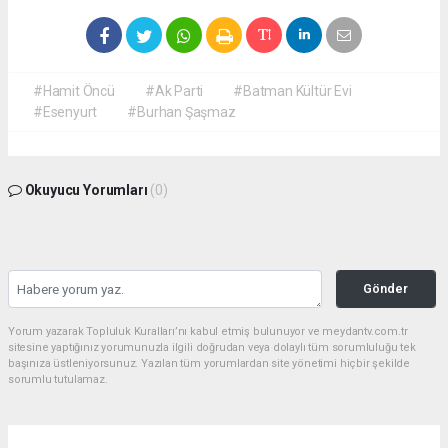
#Hamit Öncü
#Ak Parti
#Batman Kültür Evi
#Esenyurt
#Burhan Şaşmaz
Okuyucu Yorumları
(0)
Gönder
Yorum yazarak Topluluk Kuralları’nı kabul etmiş bulunuyor ve meydantv.com.tr
sitesine yaptığınız yorumunuzla ilgili doğrudan veya dolaylı tüm sorumluluğu tek
başınıza üstleniyorsunuz. Yazılan tüm yorumlardan site yönetimi hiçbir şekilde
sorumlu tutulamaz.