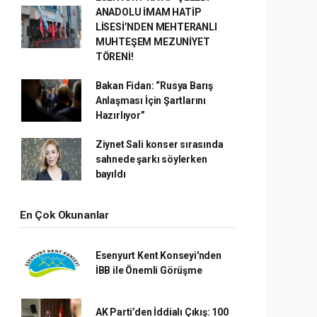
ANADOLU İMAM HATİP
LİSESİ’NDEN MEHTERANLI
MUHTEŞEM MEZUNİYET
TÖRENİ!
Bakan Fidan: “Rusya Barış
Anlaşması İçin Şartlarını
Hazırlıyor”
Ziynet Sali konser sırasında
sahnede şarkı söylerken
bayıldı
En Çok Okunanlar
Esenyurt Kent Konseyi'nden
İBB ile Önemli Görüşme
AK Parti’den İddialı Çıkış: 100