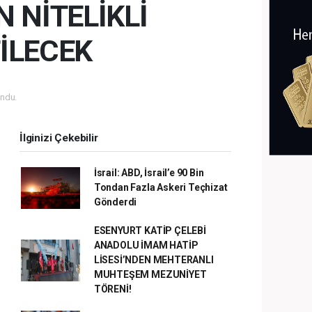
 NİTELİKLİ
İLECEK
ndu.
İlginizi Çekebilir
İsrail: ABD, İsrail’e 90 Bin
Tondan Fazla Askeri Teçhizat
Gönderdi
ESENYURT KATİP ÇELEBİ
ANADOLU İMAM HATİP
LİSESİ’NDEN MEHTERANLI
MUHTEŞEM MEZUNİYET
TÖRENİ!