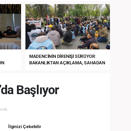
MADENCİNİN DİRENİŞİ SÜRÜYOR:
UN
BAKANLIKTAN AÇIKLAMA, SAHADAN
LA
MÜDAHALE HABERİ GELDİ!
da Başlıyor
undu.
İlginizi Çekebilir