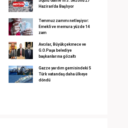
Squid Game’in 3. Sezonu 27
Haziran’da Başlıyor
Temmuz zammı netleşiyor:
Emekli ve memura yüzde 14
zam
Avcılar, Büyükçekmece ve
G.O.Paşa belediye
başkanlarına gözaltı
Gazze yardım gemisindeki 5
Türk vatandaş daha ülkeye
döndü