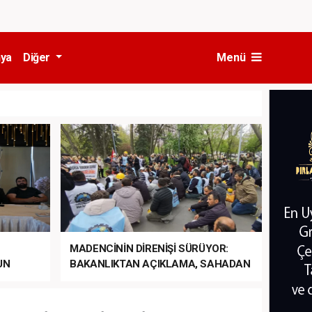
ya
Diğer
Menü
MADENCİNİN DİRENİŞİ SÜRÜYOR:
UN
BAKANLIKTAN AÇIKLAMA, SAHADAN
LA
MÜDAHALE HABERİ GELDİ!