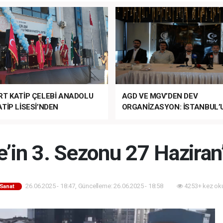
RT KATİP ÇELEBİ ANADOLU
AGD VE MGV’DEN DEV
TİP LİSESİ’NDEN
ORGANİZASYON: İSTANBUL’
ANLI MUHTEŞEM
FETHİ’NİN 573. YILI COŞKUY
ET TÖRENİ!
KUTLANACAK!
’in 3. Sezonu 27 Haziran’
26.06.2025 - 18:47, Güncelleme: 26.06.2025 - 18:58
4253+ kez ok
-Sanat