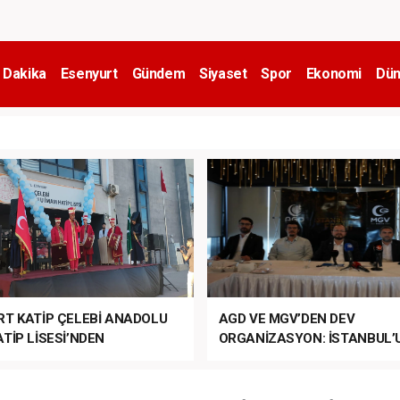
 Dakika
Esenyurt
Gündem
Siyaset
Spor
Ekonomi
Dün
RT KATİP ÇELEBİ ANADOLU
AGD VE MGV’DEN DEV
TİP LİSESİ’NDEN
ORGANİZASYON: İSTANBUL’
ANLI MUHTEŞEM
FETHİ’NİN 573. YILI COŞKUY
ET TÖRENİ!
KUTLANACAK!