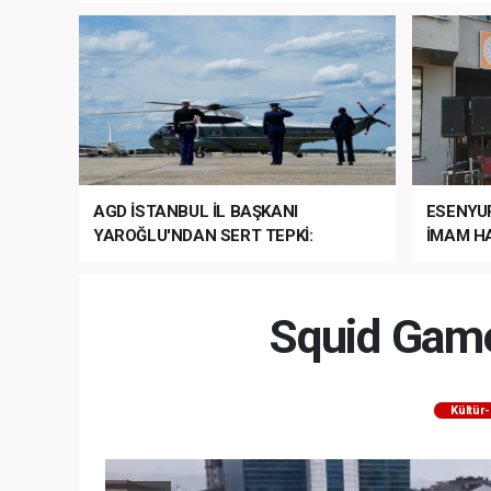
AGD İSTANBUL İL BAŞKANI
ESENYU
YAROĞLU'NDAN SERT TEPKİ:
İMAM HA
“NATO’NUN ÜLKEMİZDE İŞİ NE?”
MEHTER
MEZUNİY
Squid Game
Kültür