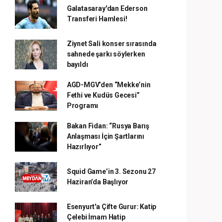
Galatasaray'dan Ederson
Transferi Hamlesi!
Ziynet Sali konser sırasında
sahnede şarkı söylerken
bayıldı
AGD-MGV’den “Mekke’nin
Fethi ve Kudüs Gecesi”
Programı
Bakan Fidan: “Rusya Barış
Anlaşması İçin Şartlarını
Hazırlıyor”
Squid Game’in 3. Sezonu 27
Haziran’da Başlıyor
Esenyurt'a Çifte Gurur: Katip
Çelebi İmam Hatip