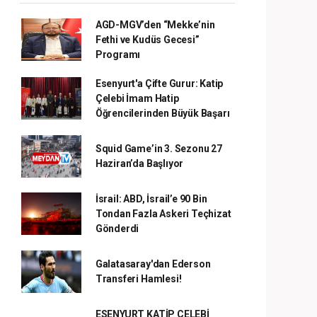
AGD-MGV’den “Mekke’nin
Fethi ve Kudüs Gecesi”
Programı
Esenyurt'a Çifte Gurur: Katip
Çelebi İmam Hatip
Öğrencilerinden Büyük Başarı
Squid Game’in 3. Sezonu 27
Haziran’da Başlıyor
İsrail: ABD, İsrail’e 90 Bin
Tondan Fazla Askeri Teçhizat
Gönderdi
Galatasaray'dan Ederson
Transferi Hamlesi!
ESENYURT KATİP ÇELEBİ