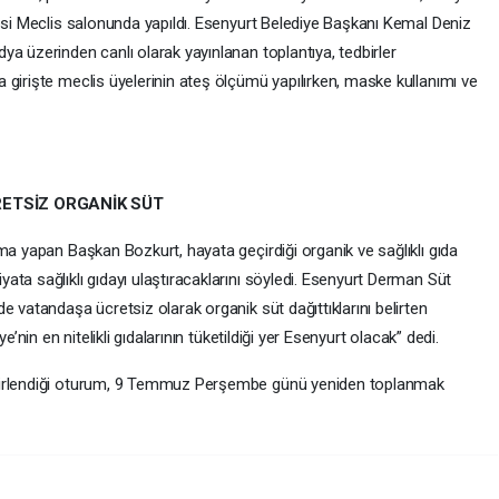
yesi Meclis salonunda yapıldı. Esenyurt Belediye Başkanı Kemal Deniz
a üzerinden canlı olarak yayınlanan toplantıya, tedbirler
 girişte meclis üyelerinin ateş ölçümü yapılırken, maske kullanımı ve
ETSİZ ORGANİK SÜT
ma yapan Başkan Bozkurt, hayata geçirdiği organik ve sağlıklı gıda
ta sağlıklı gıdayı ulaştıracaklarını söyledi. Esenyurt Derman Süt
e vatandaşa ücretsiz olarak organik süt dağıttıklarını belirten
e’nin en nitelikli gıdalarının tüketildiği yer Esenyurt olacak” dedi.
elirlendiği oturum, 9 Temmuz Perşembe günü yeniden toplanmak