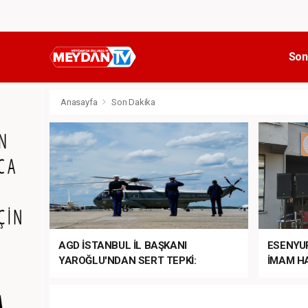
Son
Anasayfa
Son Dakika
AGD İSTANBUL İL BAŞKANI
ESENYU
YAROĞLU'NDAN SERT TEPKİ:
İMAM HA
“NATO’NUN ÜLKEMİZDE İŞİ NE?”
MEHTER
MEZUNİY