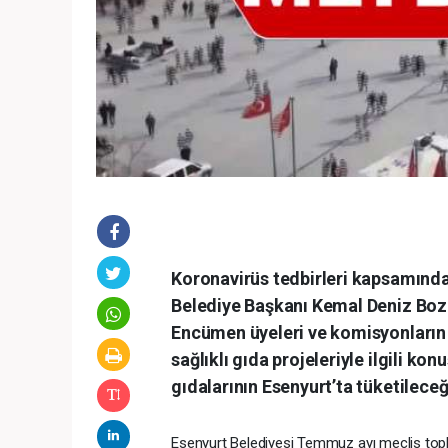
Koronavirüs tedbirleri kapsamında 
Belediye Başkanı Kemal Deniz Bozk
Encümen üyeleri ve komisyonların b
sağlıklı gıda projeleriyle ilgili ko
gıdalarının Esenyurt’ta tüketileceğ
Esenyurt Belediyesi Temmuz ayı meclis topla