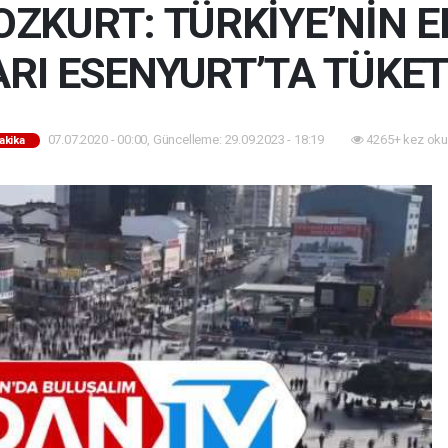
ZKURT: TÜRKİYE’NİN EN
ARI ESENYURT’TA TÜKET
07.07.2020 - 00:00, Güncelleme: 29.09.2023 - 18:19
4265+ kez oku
akika