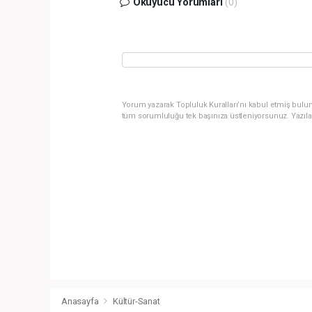
Okuyucu Yorumları
(0)
Yorum yazarak Topluluk Kuralları’nı kabul etmiş bulun
tüm sorumluluğu tek başınıza üstleniyorsunuz. Yazıla
Anasayfa
Kültür-Sanat