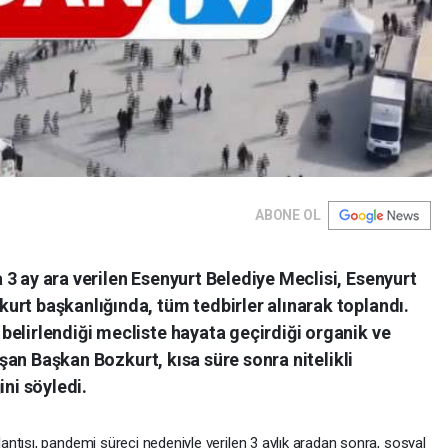
ABONE OL
3 ay ara verilen Esenyurt Belediye Meclisi, Esenyurt
urt başkanlığında, tüm tedbirler alınarak toplandı.
elirlendiği mecliste hayata geçirdiği organik ve
nuşan Başkan Bozkurt, kısa süre sonra nitelikli
ini söyledi.
ntısı, pandemi süreci nedeniyle verilen 3 aylık aradan sonra, sosyal