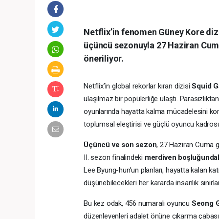
Netflix’in fenomen Güney Kore diz
üçüncü sezonuyla 27 Haziran Cuma gü
öneriliyor.
Netflix’in global rekorlar kıran dizisi
Squid 
ulaşılmaz bir popülerliğe ulaştı. Parasızlık
oyunlarında hayatta kalma mücadelesini konu a
toplumsal eleştirisi ve güçlü oyuncu kadrosuyl
Üçüncü ve son sezon
, 27 Haziran Cuma g
II. sezon finalindeki
merdiven boşluğundaki
Lee Byung-hun’un planları, hayatta kalan kat
düşünebilecekleri her kararda insanlık sınırla
Bu kez odak, 456 numaralı oyuncu
Seong G
düzenleyenleri adalet önüne çıkarma çabasınd