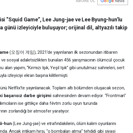
ABONE OL
isi “Squid Game”, Lee Jung-jae ve Lee Byung-hun’lu
nü izleyiciyle buluşuyor; orijinal dil, altyazılı takip
Game
(오징어 게임), 2021’de yayınlanan ilk sezonundan itibaren
tan ve sosyal adaletsizlikten bunalan 456 yarışmacının ölümcül çocuk
lan yapım, “Kırmızı Işık, Yeşil Işık” gibi unutulmaz sahneleri, sert
a izleyiciyi ekran başına kilitlemişti.
ünü Netflix’te yayınlanacak. Toplam altı bölümden oluşacak sezon,
 başarısız darbe girişimi
sahnesinden devam ediyor. “Frontman”
ılımcıların ise gittikçe daha févtm zorlu oyun turunda
rının zorlandığı bir atmosfer yaratıyor.
i-hun
(Lee Jung-jae) ve etrafındakilerin, ölüm kalım oyunlarını
a. Ancak intikam hırsı, “o bombaları atma” tehdidi gibi siyasi