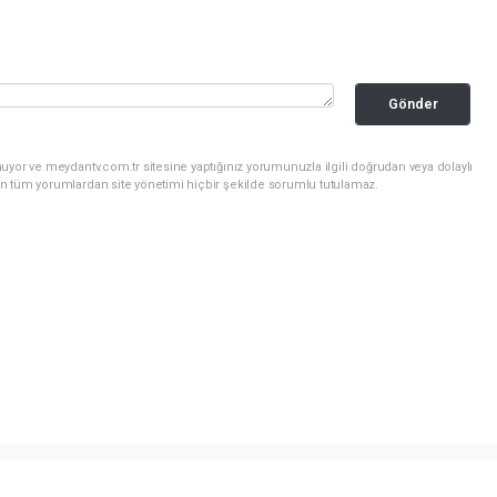
Gönder
uyor ve meydantv.com.tr sitesine yaptığınız yorumunuzla ilgili doğrudan veya dolaylı
n tüm yorumlardan site yönetimi hiçbir şekilde sorumlu tutulamaz.