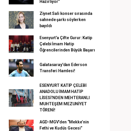
Hazırlıyor”
Ziynet Sali konser sırasında
sahnede şarkı söylerken
bayıldı
Esenyurt'a Çifte Gurur: Katip
Çelebi İmam Hatip
Öğrencilerinden Büyük Başarı
Galatasaray'dan Ederson
Transferi Hamlesi!
ESENYURT KATİP ÇELEBİ
ANADOLU İMAM HATİP
LİSESİ’NDEN MEHTERANLI
MUHTEŞEM MEZUNİYET
TÖRENİ!
AGD-MGV’den “Mekke’nin
Fethi ve Kudüs Gecesi”