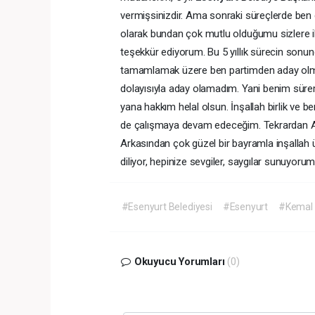
vermişsinizdir. Ama sonraki süreçlerde be
olarak bundan çok mutlu olduğumu sizlere il
teşekkür ediyorum. Bu 5 yıllık sürecin sonunda
tamamlamak üzere ben partimden aday olmak
dolayısıyla aday olamadım. Yani benim sürem
yana hakkım helal olsun. İnşallah birlik ve 
de çalışmaya devam edeceğim. Tekrardan All
Arkasından çok güzel bir bayramla inşallah ül
diliyor, hepinize sevgiler, saygılar sunuyorum.
#Esenyurt Belediyesi
#Esenyurt
#Kemal 
Okuyucu Yorumları
(0)