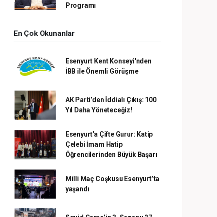
Programı
En Çok Okunanlar
Esenyurt Kent Konseyi'nden
İBB ile Önemli Görüşme
AK Parti’den İddialı Çıkış: 100
Yıl Daha Yöneteceğiz!
Esenyurt'a Çifte Gurur: Katip
Çelebi İmam Hatip
Öğrencilerinden Büyük Başarı
Milli Maç Coşkusu Esenyurt’ta
yaşandı