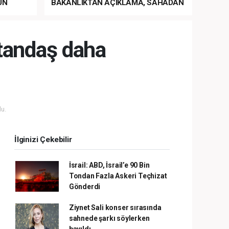
UN
BAKANLIKTAN AÇIKLAMA, SAHADAN
LA
MÜDAHALE HABERİ GELDİ!
tandaş daha
u.
İlginizi Çekebilir
İsrail: ABD, İsrail’e 90 Bin
Tondan Fazla Askeri Teçhizat
Gönderdi
Ziynet Sali konser sırasında
sahnede şarkı söylerken