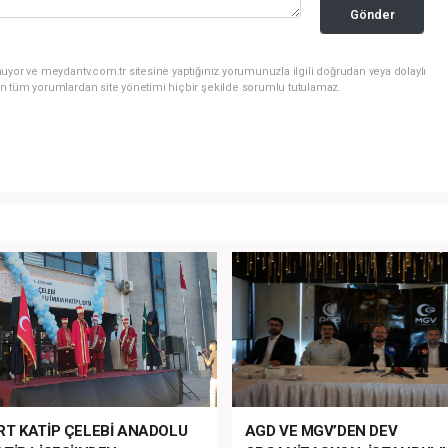
Gönder
uyor ve meydantv.com.tr sitesine yaptığınız yorumunuzla ilgili doğrudan veya dolaylı
n tüm yorumlardan site yönetimi hiçbir şekilde sorumlu tutulamaz.
RT KATİP ÇELEBİ ANADOLU
AGD VE MGV’DEN DEV