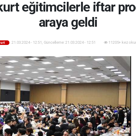
rt eğitimcilerle iftar pr
araya geldi
21.03.2024 - 12:51, Güncelleme: 21.03.2024 - 12:51
11205+ kez oku
urt