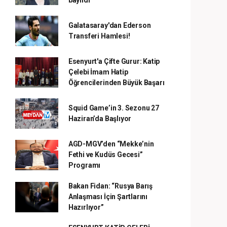
bayıldı
Galatasaray'dan Ederson
Transferi Hamlesi!
Esenyurt'a Çifte Gurur: Katip
Çelebi İmam Hatip
Öğrencilerinden Büyük Başarı
Squid Game’in 3. Sezonu 27
Haziran’da Başlıyor
AGD-MGV’den “Mekke’nin
Fethi ve Kudüs Gecesi”
Programı
Bakan Fidan: “Rusya Barış
Anlaşması İçin Şartlarını
Hazırlıyor”