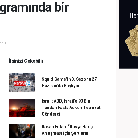
ogramında bir
ndu.
İlginizi Çekebilir
Squid Game’in 3. Sezonu 27
Haziran’da Başlıyor
İsrail: ABD, İsrail’e 90 Bin
Tondan Fazla Askeri Teçhizat
Gönderdi
Bakan Fidan: “Rusya Barış
Anlaşması İçin Şartlarını