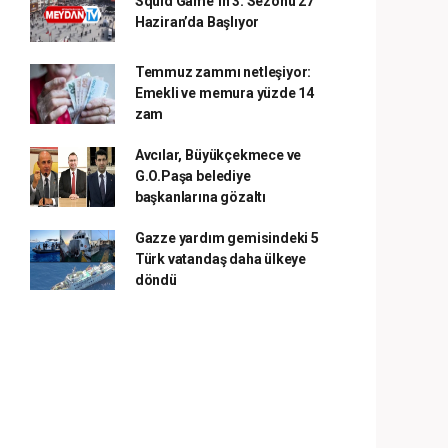
Squid Game’in 3. Sezonu 27
Haziran’da Başlıyor
Temmuz zammı netleşiyor:
Emekli ve memura yüzde 14
zam
Avcılar, Büyükçekmece ve
G.O.Paşa belediye
başkanlarına gözaltı
Gazze yardım gemisindeki 5
Türk vatandaş daha ülkeye
döndü