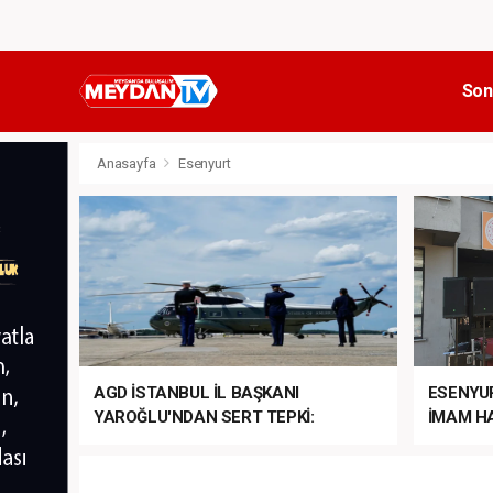
Son
Anasayfa
Esenyurt
AGD İSTANBUL İL BAŞKANI
ESENYU
YAROĞLU'NDAN SERT TEPKİ:
İMAM HA
“NATO’NUN ÜLKEMİZDE İŞİ NE?”
MEHTER
MEZUNİY