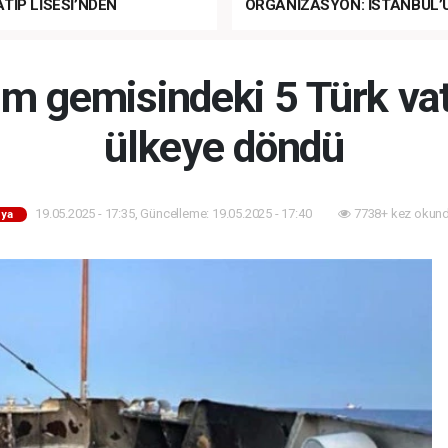
TİP LİSESİ’NDEN
ORGANİZASYON: İSTANBUL’
ANLI MUHTEŞEM
FETHİ’NİN 573. YILI COŞKUY
ET TÖRENİ!
KUTLANACAK!
ım gemisindeki 5 Türk va
ülkeye döndü
19.05.2025 - 17:35, Güncelleme: 19.05.2025 - 17:40
7738+ kez okund
ya