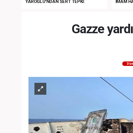
YAROĞLU'NDAN SERT TEPKİ:
İMAM HA
“NATO’NUN ÜLKEMİZDE İŞİ NE?”
MEHTER
MEZUNİY
Gazze yard
Dün