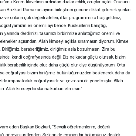
ur’an-ı Kerim tilavetinin ardından dualar edildi, oruçlar açıldı. Orucunu
n Bozkurt Ramazan ayının birleştirici gücüne dikkat çekerek şunları
 ve onların çok değerli aileleri, iftar programımıza hoş geldiniz,
 coğrafyamızın en önemli ayı bence. Küskünlerin barıştığı,
un yanında derdimizi, tasamızı birbirimize anlattığımız önemli ve
elenekler açısından. Allah kimseyi açlıkla sınamasın diyorum. Kimse
Birliğimiz, beraberliğimiz, dirliğimiz asla bozulmasın. Zira bu
nde, kendi coğrafyasında değil. Biz ne kadar güçlü olursak, bizim
rlik beraberlik içinde olur, daha güçlü olur diye düşünüyorum. Orta
ya coğrafyası bizim birliğimiz bütünlüğümüzden beslenerek daha da
ıldır imparatorluk coğrafyasıdır ve çevresini de yönetmiştir. Allah
n. Allah kimseyi hırslarına kurban etmesin.”
devam eden Başkan Bozkurt; “Sevgili öğretmenlerim, değerli
ığı görevini üstlendim. Sizlerin de eminim bir bölümünüz destek