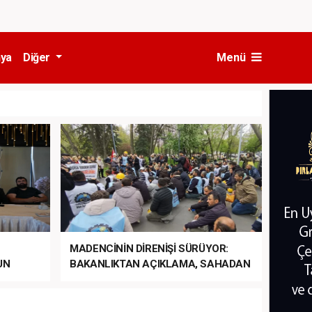
ya
Diğer
Menü
MADENCİNİN DİRENİŞİ SÜRÜYOR:
UN
BAKANLIKTAN AÇIKLAMA, SAHADAN
LA
MÜDAHALE HABERİ GELDİ!