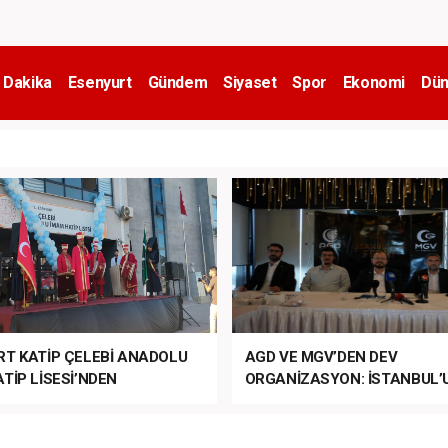
 Dakika
Esenyurt
Gündem
Siyaset
Spor
Ekonomi
Dün
RT KATİP ÇELEBİ ANADOLU
AGD VE MGV’DEN DEV
TİP LİSESİ’NDEN
ORGANİZASYON: İSTANBUL’
ANLI MUHTEŞEM
FETHİ’NİN 573. YILI COŞKUY
ET TÖRENİ!
KUTLANACAK!