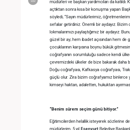
müdürleri ve başkan yardımcıları da katıldı. K
açtıktan sonra kısa bir konuşma yapan Başka
söyledi; “Sayın müdürlerimiz, öğretmenlerimiz
sefalar getirdiniz. Önemli bir aydayız. Bizim
lokmalarımızı paylaştığımız bir aydayız. Bun
güzel bir ay; hem ibadet açısından hem de g
çocuklarının karşısına boynu bükük gitmesin. 
coğrafyanın sorumluluğu sadece kendi ülkesi
çevremizdeki ülkeler de bize bakarak daha bi
Doğu coğrafyası, Kafkasya coğrafyası, Trak
güçlü olur. Zira bizim coğrafyamız binlerce y
kimseyi haktan, adaletten, hukuktan ayırması
“Benim sürem seçim günü bitiyor.”
Eğitimcilerden helallik isteyerek sözlerine 
müdürlerim, 5 yıl
Esenyurt
Belediye Başkanl