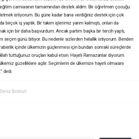
n eğitim camiasının tamamından destek aldım. Bir öğretmen çocuğu
etmek istiyorum. Bu güne kadar bana verdiğiniz destek için çok
 birçok iş yaptık. Bir takım işlerimiz yarım kalmıştı, onları da
 için bir daha başvurdum. Ancak partim başka bir tercih yaptı,
 seçim günü bitiyor. Bu nedenle sizlerden helallik istiyorum. Benden
beraberlik içinde ülkemizin güçlenmesi için bundan sonraki süreçlerde
ah tuttuğunuz oruçları kabul etsin. Hayırlı Ramazanlar diyorum.
kemiz güzelliklere açılır. Seçimlerin de ülkemize hayırlı olmasını
” dedi.
Deniz Bozkurt