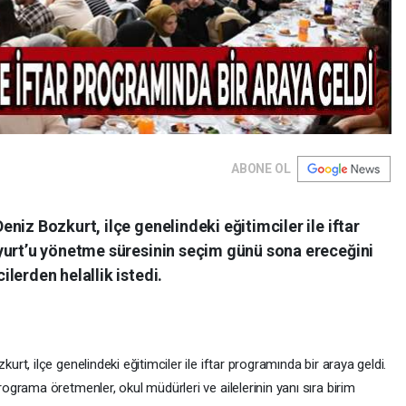
ABONE OL
niz Bozkurt, ilçe genelindeki eğitimciler ile iftar
yurt’u yönetme süresinin seçim günü sona ereceğini
lerden helallik istedi.
rt, ilçe genelindeki eğitimciler ile iftar programında bir araya geldi.
grama öretmenler, okul müdürleri ve ailelerinin yanı sıra birim