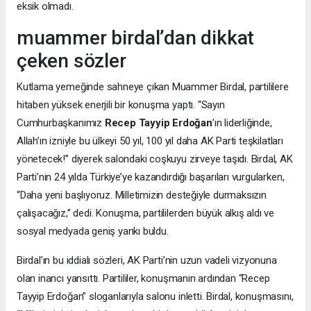
eksik olmadı.
muammer birdal’dan dikkat
çeken sözler
Kutlama yemeğinde sahneye çıkan Muammer Birdal, partililere
hitaben yüksek enerjili bir konuşma yaptı. “Sayın
Cumhurbaşkanımız
Recep Tayyip Erdoğan
’ın liderliğinde,
Allah’ın izniyle bu ülkeyi 50 yıl, 100 yıl daha AK Parti teşkilatları
yönetecek!” diyerek salondaki coşkuyu zirveye taşıdı. Birdal, AK
Parti’nin 24 yılda Türkiye’ye kazandırdığı başarıları vurgularken,
“Daha yeni başlıyoruz. Milletimizin desteğiyle durmaksızın
çalışacağız,” dedi. Konuşma, partililerden büyük alkış aldı ve
sosyal medyada geniş yankı buldu.
Birdal’ın bu iddialı sözleri, AK Parti’nin uzun vadeli vizyonuna
olan inancı yansıttı. Partililer, konuşmanın ardından “Recep
Tayyip Erdoğan” sloganlarıyla salonu inletti. Birdal, konuşmasını,