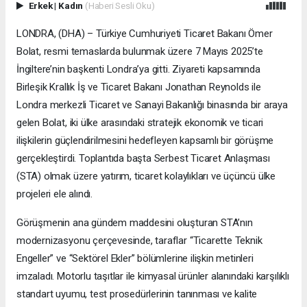
Erkek
|
Kadın
(Haberi Sesli Oku)
LONDRA, (DHA) – Türkiye Cumhuriyeti Ticaret Bakanı Ömer
Bolat, resmi temaslarda bulunmak üzere 7 Mayıs 2025’te
İngiltere’nin başkenti Londra’ya gitti. Ziyareti kapsamında
Birleşik Krallık İş ve Ticaret Bakanı Jonathan Reynolds ile
Londra merkezli Ticaret ve Sanayi Bakanlığı binasında bir araya
gelen Bolat, iki ülke arasındaki stratejik ekonomik ve ticari
ilişkilerin güçlendirilmesini hedefleyen kapsamlı bir görüşme
gerçekleştirdi. Toplantıda başta Serbest Ticaret Anlaşması
(STA) olmak üzere yatırım, ticaret kolaylıkları ve üçüncü ülke
projeleri ele alındı.
Görüşmenin ana gündem maddesini oluşturan STA’nın
modernizasyonu çerçevesinde, taraflar “Ticarette Teknik
Engeller” ve “Sektörel Ekler” bölümlerine ilişkin metinleri
imzaladı. Motorlu taşıtlar ile kimyasal ürünler alanındaki karşılıklı
standart uyumu, test prosedürlerinin tanınması ve kalite