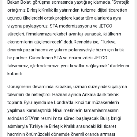
Bakan Bolat, görüşme sonrasında yaptığı açıklamada, “Stratejik
ortağımız Birleşik Krallık ile yatırımdan turizme, dijital ticaretten
üçüncü ülkelerdeki ortak projelere kadar tüm alanlarda aynı
vizyonu paylaşıyoruz. STA modernizasyonu ve JETCO
süreçleri, firmalarımıza rekabet avantajı sunacak, iki ülkenin
ekonomilerini güçlendirecek” dedi. Reynolds ise, “Türkiye,
dinamik pazar hacmi ve yatırım potansiyeliyle bizim için kritik
bir partner. Güncellenen STA ve önümüzdeki JETCO
takvimimiz, işletmelerimize yeni fırsatlar sağlayacak” ifadelerini
kullandı.
Görüşmenin devamında iki bakan, uzman düzeyindeki çalışma
takvimini de netleştirdi. Haziran ayında Ankara’da ilk teknik
toplantı, Eylül ayında ise Londra’da ikinci tur müzakerelerin
yapılması kararlaştırıldı. Nihai metinlerin tamamlanmasının
ardından STA’nın resmi imza süreci başlayacak. Bu iş birliği
adımlarıyla Türkiye ile Birleşik Krallık arasındaki ikili ticaret
hacminin önümüzdeki dönemde önemli oranda artması