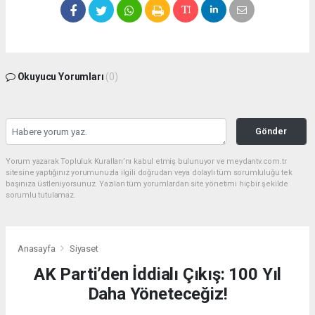
Okuyucu Yorumları
(0)
Gönder
Yorum yazarak Topluluk Kuralları’nı kabul etmiş bulunuyor ve meydantv.com.tr
sitesine yaptığınız yorumunuzla ilgili doğrudan veya dolaylı tüm sorumluluğu tek
başınıza üstleniyorsunuz. Yazılan tüm yorumlardan site yönetimi hiçbir şekilde
sorumlu tutulamaz.
Anasayfa
Siyaset
AK Parti’den İddialı Çıkış: 100 Yıl
Daha Yöneteceğiz!