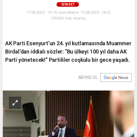
SIYASET
17.08.2025 - 15:16, Güncelleme: 17.08.2025 - 18:22
145545+ kez okundu.
AK Parti Esenyurt’un 24. yıl kutlamasında Muammer
Birdal’dan iddialı sözler: “Bu ülkeyi 100 yıl daha AK
Parti yönetecek!” Partililer coşkulu bir gece yaşadı.
ABONE OL