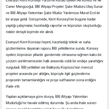
Esenyurt Kent Konseyi Yürütme Kurulu üyeleri Ali Korkut ve Ali
Caner Mengüoğul, İBB Altyapı Projeler Şube Müdürü Ulaş Sunar
ve İBB Altyapı Yatırımları Şube Müdür Yardımcısı Murat Erol ile
bir araya geldi. Görüşmede, Kent Konseyi'nin bugüne kadar
yaptığı çalışmalar, hazırladığı raporlar ve köprünün oluşturduğu
riskler detaylı biçimde ele alındı.
Esenyurt Kent Konseyi heyeti, hazırladığı teknik ve saha
gözlemlerine dayanan raporu İBB yetkililerine sundu. Konsey
üyeleri, köprünün yıllardır gündemde olmasına rağmen kalıcı bir
çözüm üretilmemesinin halk arasında ciddi bir endişe yarattığını
vurguladı. İBB yetkilileri ise Balıkyolu Köprüsü’nün mevcut
projeleri arasında yer aldığını, köprüyle ilgili güçlendirme
projesinin tamamlandığını ve proje safhasının sona erdiğini
ifade etti.
Yapılan açıklamaya göre dosya, İBB Altyapı Yatırımları
Müdürlüğü’ne havale edilmiş durumda. Şu anda ihale süreci