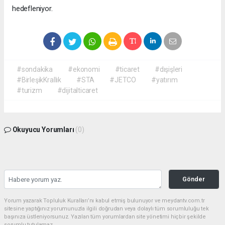
hedefleniyor.
#sondakika
#ekonomi
#ticaret
#dışişleri
#BirleşikKrallık
#STA
#JETCO
#yatırım
#turizm
#dijitalticaret
Okuyucu Yorumları
(0)
Gönder
Yorum yazarak Topluluk Kuralları’nı kabul etmiş bulunuyor ve meydantv.com.tr
sitesine yaptığınız yorumunuzla ilgili doğrudan veya dolaylı tüm sorumluluğu tek
başınıza üstleniyorsunuz. Yazılan tüm yorumlardan site yönetimi hiçbir şekilde
sorumlu tutulamaz.