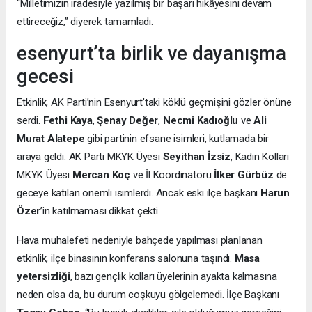
“Milletimizin iradesiyle yazılmış bir başarı hikâyesini devam
ettireceğiz,” diyerek tamamladı.
esenyurt’ta birlik ve dayanışma
gecesi
Etkinlik, AK Parti’nin Esenyurt’taki köklü geçmişini gözler önüne
serdi.
Fethi Kaya
,
Şenay Değer
,
Necmi Kadıoğlu
ve
Ali
Murat Alatepe
gibi partinin efsane isimleri, kutlamada bir
araya geldi. AK Parti MKYK Üyesi
Seyithan İzsiz
, Kadın Kolları
MKYK Üyesi
Mercan Koç
ve İl Koordinatörü
İlker Gürbüz
de
geceye katılan önemli isimlerdi. Ancak eski ilçe başkanı
Harun
Özer
’in katılmaması dikkat çekti.
Hava muhalefeti nedeniyle bahçede yapılması planlanan
etkinlik, ilçe binasının konferans salonuna taşındı.
Masa
yetersizliği
, bazı gençlik kolları üyelerinin ayakta kalmasına
neden olsa da, bu durum coşkuyu gölgelemedi. İlçe Başkanı