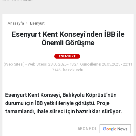
Anasayfa
Esenyurt
Esenyurt Kent Konseyi'nden İBB ile
Önemli Görüşme
ESENYURT
(Web Sitesi) - Web Sitesi | 28.05.2025 - 18:24, Güncelleme: 28.05.2025 - 22:11
7145+ kez okundu.
Esenyurt Kent Konseyi, Balıkyolu Köprüsü'nün
durumu için İBB yetkilileriyle görüştü. Proje
tamamlandı, ihale süreci için hazırlıklar sürüyor.
ABONE OL