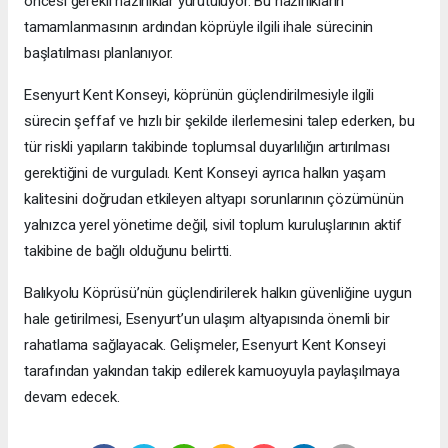
öncesi gerekli hazırlıklar yürütülüyor. Bu hazırlıkların
tamamlanmasının ardından köprüyle ilgili ihale sürecinin
başlatılması planlanıyor.
Esenyurt Kent Konseyi, köprünün güçlendirilmesiyle ilgili
sürecin şeffaf ve hızlı bir şekilde ilerlemesini talep ederken, bu
tür riskli yapıların takibinde toplumsal duyarlılığın artırılması
gerektiğini de vurguladı. Kent Konseyi ayrıca halkın yaşam
kalitesini doğrudan etkileyen altyapı sorunlarının çözümünün
yalnızca yerel yönetime değil, sivil toplum kuruluşlarının aktif
takibine de bağlı olduğunu belirtti.
Balıkyolu Köprüsü’nün güçlendirilerek halkın güvenliğine uygun
hale getirilmesi, Esenyurt’un ulaşım altyapısında önemli bir
rahatlama sağlayacak. Gelişmeler, Esenyurt Kent Konseyi
tarafından yakından takip edilerek kamuoyuyla paylaşılmaya
devam edecek.