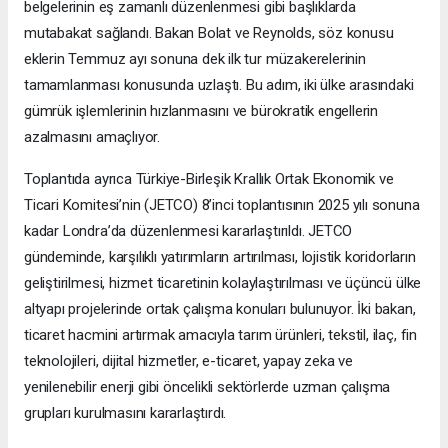
belgelerinin eş zamanlı düzenlenmesi gibi başlıklarda
mutabakat sağlandı. Bakan Bolat ve Reynolds, söz konusu
eklerin Temmuz ayı sonuna dek ilk tur müzakerelerinin
tamamlanması konusunda uzlaştı. Bu adım, iki ülke arasındaki
gümrük işlemlerinin hızlanmasını ve bürokratik engellerin
azalmasını amaçlıyor.
Toplantıda ayrıca Türkiye-Birleşik Krallık Ortak Ekonomik ve
Ticari Komitesi’nin (JETCO) 8’inci toplantısının 2025 yılı sonuna
kadar Londra’da düzenlenmesi kararlaştırıldı. JETCO
gündeminde, karşılıklı yatırımların artırılması, lojistik koridorların
geliştirilmesi, hizmet ticaretinin kolaylaştırılması ve üçüncü ülke
altyapı projelerinde ortak çalışma konuları bulunuyor. İki bakan,
ticaret hacmini artırmak amacıyla tarım ürünleri, tekstil, ilaç, fin
teknolojileri, dijital hizmetler, e-ticaret, yapay zeka ve
yenilenebilir enerji gibi öncelikli sektörlerde uzman çalışma
grupları kurulmasını kararlaştırdı.