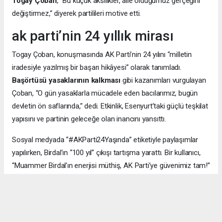
Togay Çoban
, “Bu küçük aksilikler, aile olduğumuz gerçeğini
değiştirmez,” diyerek partilileri motive etti.
ak parti’nin 24 yıllık mirası
Togay Çoban, konuşmasında AK Parti’nin 24 yılını “milletin
iradesiyle yazılmış bir başarı hikâyesi” olarak tanımladı.
Başörtüsü yasaklarının kalkması
gibi kazanımları vurgulayan
Çoban, “O gün yasaklarla mücadele eden bacılarımız, bugün
devletin ön saflarında,” dedi. Etkinlik, Esenyurt’taki güçlü teşkilat
yapısını ve partinin geleceğe olan inancını yansıttı.
Sosyal medyada “#AKParti24Yaşında” etiketiyle paylaşımlar
yapılırken, Birdal’ın “100 yıl” çıkışı tartışma yarattı. Bir kullanıcı,
“Muammer Birdal’ın enerjisi müthiş, AK Parti’ye güvenimiz tam!”
derken, bir diğeri, “100 yıl iddialı, ama millet desteklerse neden
olmasın?” yorumunu yaptı.