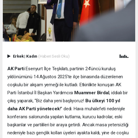
Erkek
|
Kadın
(Haberi Sesli Oku)
AK Parti
Esenyurt İlçe Teşkilatı, partinin 24’üncü kuruluş
yıldönümünü 14 Ağustos 2025’te ilçe binasında düzenlenen
coşkulu bir akşam yemeği ile kutladı. Etkinlikte konuşan AK
Parti İstanbul İl Başkan Yardımcısı
Muammer Birdal
, iddialı bir
çıkış yaparak, “Biz daha yeni başlıyoruz!
Bu ülkeyi 100 yıl
daha AK Parti yönetecek
!” dedi. Hava muhalefeti nedeniyle
konferans salonunda yapılan kutlama, kurucu kadrolar, eski
başkanlar ve partilileri bir araya getirdi. Ancak masa yetersizliği
nedeniyle bazı gençlik kolları üyeleri ayakta kaldı, yine de coşku