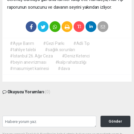
raporunun sonucunu ve davanın seyrini yakından izliyor.
#Ayşe Barım
#Gezi Parkı
#Adli Tıp
#tahliye talebi
#sağlık sorunları
#İstanbul 26. Ağır Ceza
#Deniz Ketenci
#beyin anevrizması
#kalp rahatsızlığı
#masumiyet karinesi
#dava
Okuyucu Yorumları
(0)
Gönder