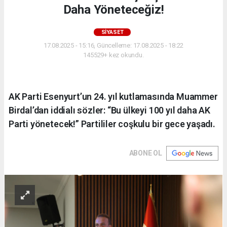
Daha Yöneteceğiz!
SIYASET
17.08.2025 - 15:16, Güncelleme: 17.08.2025 - 18:22
145529+ kez okundu.
AK Parti Esenyurt’un 24. yıl kutlamasında Muammer
Birdal’dan iddialı sözler: “Bu ülkeyi 100 yıl daha AK
Parti yönetecek!” Partililer coşkulu bir gece yaşadı.
ABONE OL