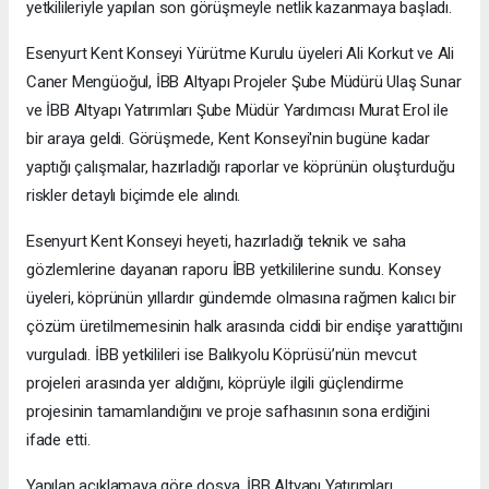
yetkilileriyle yapılan son görüşmeyle netlik kazanmaya başladı.
Esenyurt Kent Konseyi Yürütme Kurulu üyeleri Ali Korkut ve Ali
Caner Mengüoğul, İBB Altyapı Projeler Şube Müdürü Ulaş Sunar
ve İBB Altyapı Yatırımları Şube Müdür Yardımcısı Murat Erol ile
bir araya geldi. Görüşmede, Kent Konseyi'nin bugüne kadar
yaptığı çalışmalar, hazırladığı raporlar ve köprünün oluşturduğu
riskler detaylı biçimde ele alındı.
Esenyurt Kent Konseyi heyeti, hazırladığı teknik ve saha
gözlemlerine dayanan raporu İBB yetkililerine sundu. Konsey
üyeleri, köprünün yıllardır gündemde olmasına rağmen kalıcı bir
çözüm üretilmemesinin halk arasında ciddi bir endişe yarattığını
vurguladı. İBB yetkilileri ise Balıkyolu Köprüsü’nün mevcut
projeleri arasında yer aldığını, köprüyle ilgili güçlendirme
projesinin tamamlandığını ve proje safhasının sona erdiğini
ifade etti.
Yapılan açıklamaya göre dosya, İBB Altyapı Yatırımları