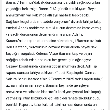
Barım, 7 Temmuz’daki ilk duruşmasında ciddi sağlık sorunları
yaşadığını belirtmişti. Barım, “162 gündür tutukluyum. Beyin
anevrizmam var, kalbimde altı ayrı hastalık tespit edildi.
Sağlıksız koşullarda mücadele veriyorum” diyerek tahliye talep
etmişti. Ancak mahkeme, tutukluluğun devamına karar vermiş
ve sağlık durumunun değerlendirilmesi için Adli Tıp
Kurumu’ndan rapor istenmesine hükmetmişti.Barım’ın avukatı
Deniz Ketenci, müvekkilinin cezaevi koşullarında hayati risk
taşıdığını vurguladı. Ketenci, “Ayşe Barım’ın kalp ve beyin
sağlığını tehdit eden sorunları her geçen gün ağırlaşıyor.
Cezaevi koşullarında kalması tıbben mümkün değil. Adli Tıp
raporu sonrası tahliye bekliyoruz” dedi. Başakşehir Çam ve
Sakura Şehir Hastanesi’nin 2 Temmuz 2025 tarihli raporunda, 9
uzman hekimin imzasyla, Barım’ın beyninde genişleyen
anevrizma ve kalbinde hipertrofik kardiyomiyopati, kalp kapağı
yetmezliği, ritim bozukluğu gibi altı ciddi rahatsızlık bulunduğu
belirtildi. Raporda, kalıcı kalp pili takılmaması durumunda ani