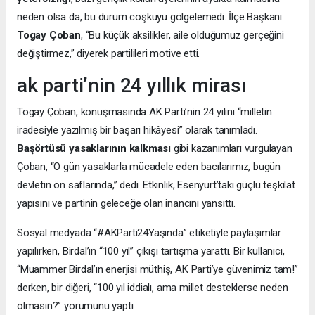
neden olsa da, bu durum coşkuyu gölgelemedi. İlçe Başkanı
Togay Çoban
, “Bu küçük aksilikler, aile olduğumuz gerçeğini
değiştirmez,” diyerek partilileri motive etti.
ak parti’nin 24 yıllık mirası
Togay Çoban, konuşmasında AK Parti’nin 24 yılını “milletin
iradesiyle yazılmış bir başarı hikâyesi” olarak tanımladı.
Başörtüsü yasaklarının kalkması
gibi kazanımları vurgulayan
Çoban, “O gün yasaklarla mücadele eden bacılarımız, bugün
devletin ön saflarında,” dedi. Etkinlik, Esenyurt’taki güçlü teşkilat
yapısını ve partinin geleceğe olan inancını yansıttı.
Sosyal medyada “#AKParti24Yaşında” etiketiyle paylaşımlar
yapılırken, Birdal’ın “100 yıl” çıkışı tartışma yarattı. Bir kullanıcı,
“Muammer Birdal’ın enerjisi müthiş, AK Parti’ye güvenimiz tam!”
derken, bir diğeri, “100 yıl iddialı, ama millet desteklerse neden
olmasın?” yorumunu yaptı.