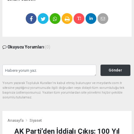
Okuyucu Yorumları
(0)
Gönder
Yorum yazarak Topluluk Kuralları’nı kabul etmiş bulunuyor ve meydantv.com.tr
sitesine yaptığınız yorumunuzla ilgili doğrudan veya dolaylı tüm sorumluluğu tek
başınıza üstleniyorsunuz. Yazılan tüm yorumlardan site yönetimi hiçbir şekilde
sorumlu tutulamaz.
Anasayfa
Siyaset
AK Parti’den İddialı Çıkış: 100 Yıl