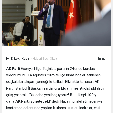
Erkek
|
Kadın
(Haberi Sesli Oku)
AK Parti
Esenyurt İlçe Teşkilatı, partinin 24’üncü kuruluş
yıldönümünü 14 Ağustos 2025’te ilçe binasında düzenlenen
coşkulu bir akşam yemeği ile kutladı. Etkinlikte konuşan AK
Parti İstanbul İl Başkan Yardımcısı
Muammer Birdal
, iddialı bir
çıkış yaparak, “Biz daha yeni başlıyoruz!
Bu ülkeyi 100 yıl
daha AK Parti yönetecek
!” dedi. Hava muhalefeti nedeniyle
konferans salonunda yapılan kutlama, kurucu kadrolar, eski