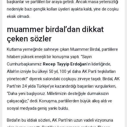
başkanlar ve partilileri bir araya getirdi. Ancak masa yetersizliği
nedeniyle bazı gençlik kolları üyeleri ayakta kaldı, yine de coşku
eksik olmadı.
muammer birdal’dan dikkat
çeken sözler
Kutlama yemeğinde sahneye çıkan Muammer Birdal, partililere
hitaben yüksek enerjili bir konuşma yaptı. “Sayın
Cumhurbaşkanımız
Recep Tayyip Erdoğan
’ın liderliğinde,
Allah’ın izniyle bu ülkeyi 50 yıl, 100 yıl daha AK Parti teşkilatları
yönetecek!” diyerek salondaki coşkuyu zirveye taşıdı. Birdal, AK
Parti’nin 24 yılda Türkiye’ye kazandırdığı başarıları vurgularken,
“Daha yeni başlıyoruz. Milletimizin desteğiyle durmaksızın
çalışacağız,” dedi. Konuşma, partililerden büyük alkış aldı ve
sosyal medyada geniş yankı buldu.
Birdal’ın bu iddialı sözleri, AK Parti’nin uzun vadeli vizyonuna