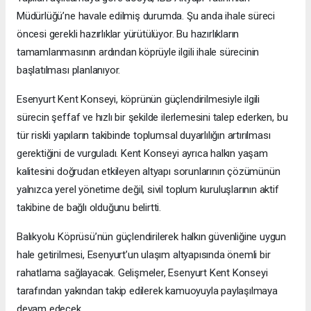
Müdürlüğü’ne havale edilmiş durumda. Şu anda ihale süreci
öncesi gerekli hazırlıklar yürütülüyor. Bu hazırlıkların
tamamlanmasının ardından köprüyle ilgili ihale sürecinin
başlatılması planlanıyor.
Esenyurt Kent Konseyi, köprünün güçlendirilmesiyle ilgili
sürecin şeffaf ve hızlı bir şekilde ilerlemesini talep ederken, bu
tür riskli yapıların takibinde toplumsal duyarlılığın artırılması
gerektiğini de vurguladı. Kent Konseyi ayrıca halkın yaşam
kalitesini doğrudan etkileyen altyapı sorunlarının çözümünün
yalnızca yerel yönetime değil, sivil toplum kuruluşlarının aktif
takibine de bağlı olduğunu belirtti.
Balıkyolu Köprüsü’nün güçlendirilerek halkın güvenliğine uygun
hale getirilmesi, Esenyurt’un ulaşım altyapısında önemli bir
rahatlama sağlayacak. Gelişmeler, Esenyurt Kent Konseyi
tarafından yakından takip edilerek kamuoyuyla paylaşılmaya
devam edecek.