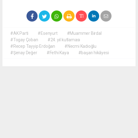
#AK Parti
#Esenyurt
#Muammer Birdal
#Togay Çoban
#24. yıl kutlaması
#Recep Tayyip Erdoğan
#Necmi Kadıoğlu
#Şenay Değer
#Fethi Kaya
#başarı hikâyesi
Okuyucu Yorumları
(0)
Gönder
Yorum yazarak Topluluk Kuralları’nı kabul etmiş bulunuyor ve meydantv.com.tr
sitesine yaptığınız yorumunuzla ilgili doğrudan veya dolaylı tüm sorumluluğu tek
başınıza üstleniyorsunuz. Yazılan tüm yorumlardan site yönetimi hiçbir şekilde
sorumlu tutulamaz.