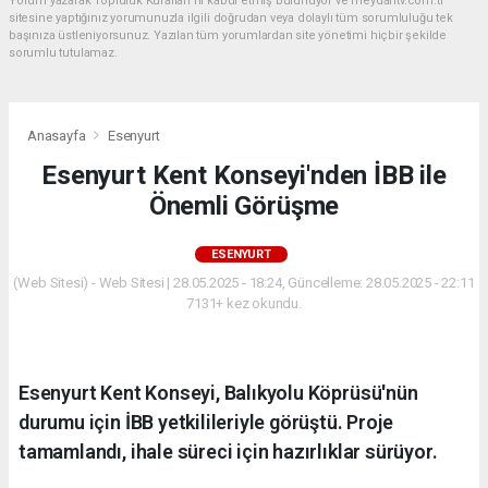
Yorum yazarak Topluluk Kuralları’nı kabul etmiş bulunuyor ve meydantv.com.tr
sitesine yaptığınız yorumunuzla ilgili doğrudan veya dolaylı tüm sorumluluğu tek
başınıza üstleniyorsunuz. Yazılan tüm yorumlardan site yönetimi hiçbir şekilde
sorumlu tutulamaz.
Anasayfa
Esenyurt
Esenyurt Kent Konseyi'nden İBB ile
Önemli Görüşme
ESENYURT
(Web Sitesi) - Web Sitesi | 28.05.2025 - 18:24, Güncelleme: 28.05.2025 - 22:11
7131+ kez okundu.
Esenyurt Kent Konseyi, Balıkyolu Köprüsü'nün
durumu için İBB yetkilileriyle görüştü. Proje
tamamlandı, ihale süreci için hazırlıklar sürüyor.