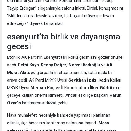
olan inancı yansıttı. Partililer, konuşmanın ardından “Recep
Tayyip Erdoğan” sloganlarıyla salonu inletti. Birdal, konuşmasını,
“Milletimizin iradesiyle yazılmış bir başarı hikâyesini devam
ettireceğiz,” diyerek tamamladı.
esenyurt’ta birlik ve dayanışma
gecesi
Etkinlik, AK Parti’nin Esenyurt’taki köklü geçmişini gözler önüne
serdi.
Fethi Kaya
,
Şenay Değer
,
Necmi Kadıoğlu
ve
Ali
Murat Alatepe
gibi partinin efsane isimleri, kutlamada bir
araya geldi. AK Parti MKYK Üyesi
Seyithan İzsiz
, Kadın Kolları
MKYK Üyesi
Mercan Koç
ve İl Koordinatörü
İlker Gürbüz
de
geceye katılan önemli isimlerdi. Ancak eski ilçe başkanı
Harun
Özer
’in katılmaması dikkat çekti.
Hava muhalefeti nedeniyle bahçede yapılması planlanan
etkinlik, ilçe binasının konferans salonuna taşındı.
Masa
yetersizliği
, bazı gençlik kolları üyelerinin ayakta kalmasına