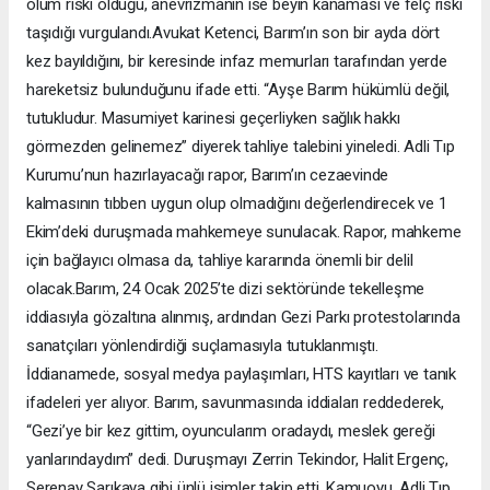
ölüm riski olduğu, anevrizmanın ise beyin kanaması ve felç riski
taşıdığı vurgulandı.Avukat Ketenci, Barım’ın son bir ayda dört
kez bayıldığını, bir keresinde infaz memurları tarafından yerde
hareketsiz bulunduğunu ifade etti. “Ayşe Barım hükümlü değil,
tutukludur. Masumiyet karinesi geçerliyken sağlık hakkı
görmezden gelinemez” diyerek tahliye talebini yineledi. Adli Tıp
Kurumu’nun hazırlayacağı rapor, Barım’ın cezaevinde
kalmasının tıbben uygun olup olmadığını değerlendirecek ve 1
Ekim’deki duruşmada mahkemeye sunulacak. Rapor, mahkeme
için bağlayıcı olmasa da, tahliye kararında önemli bir delil
olacak.Barım, 24 Ocak 2025’te dizi sektöründe tekelleşme
iddiasıyla gözaltına alınmış, ardından Gezi Parkı protestolarında
sanatçıları yönlendirdiği suçlamasıyla tutuklanmıştı.
İddianamede, sosyal medya paylaşımları, HTS kayıtları ve tanık
ifadeleri yer alıyor. Barım, savunmasında iddiaları reddederek,
“Gezi’ye bir kez gittim, oyuncularım oradaydı, meslek gereği
yanlarındaydım” dedi. Duruşmayı Zerrin Tekindor, Halit Ergenç,
Serenay Sarıkaya gibi ünlü isimler takip etti. Kamuoyu, Adli Tıp