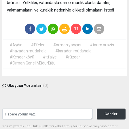
belirtildi. Yetkililer, vatandaşlardan ormanlık alanlarda ateş
yakmamalarını ve kuraklık nedeniyle dikkatli olmalarını istedi
#Aydın
#Efeler
#orman yangını
#tarım arazisi
#havadan müdahale
#karadan müdahale
#Kenger köyü
#itfaiye
#rüzgar
#Orman Genel Müdürlüğü
Okuyucu Yorumları
(0)
Gönder
Yorum yazarak Topluluk Kuralları’nı kabul etmiş bulunuyor ve meydantv.com.tr