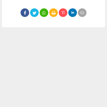
Okuyucu Yorumları
(0)
Gönder
Yorum yazarak Topluluk Kuralları’nı kabul etmiş bulunuyor ve meydantv.com.tr
sitesine yaptığınız yorumunuzla ilgili doğrudan veya dolaylı tüm sorumluluğu tek
başınıza üstleniyorsunuz. Yazılan tüm yorumlardan site yönetimi hiçbir şekilde
sorumlu tutulamaz.
haber paketi
haber scripti
haber yazılımı