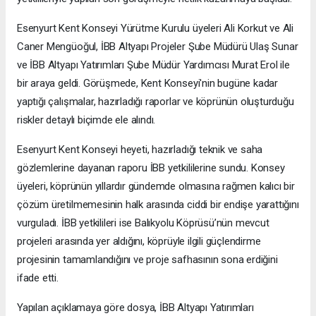
Esenyurt Kent Konseyi Yürütme Kurulu üyeleri Ali Korkut ve Ali
Caner Mengüoğul, İBB Altyapı Projeler Şube Müdürü Ulaş Sunar
ve İBB Altyapı Yatırımları Şube Müdür Yardımcısı Murat Erol ile
bir araya geldi. Görüşmede, Kent Konseyi'nin bugüne kadar
yaptığı çalışmalar, hazırladığı raporlar ve köprünün oluşturduğu
riskler detaylı biçimde ele alındı.
Esenyurt Kent Konseyi heyeti, hazırladığı teknik ve saha
gözlemlerine dayanan raporu İBB yetkililerine sundu. Konsey
üyeleri, köprünün yıllardır gündemde olmasına rağmen kalıcı bir
çözüm üretilmemesinin halk arasında ciddi bir endişe yarattığını
vurguladı. İBB yetkilileri ise Balıkyolu Köprüsü’nün mevcut
projeleri arasında yer aldığını, köprüyle ilgili güçlendirme
projesinin tamamlandığını ve proje safhasının sona erdiğini
ifade etti.
Yapılan açıklamaya göre dosya, İBB Altyapı Yatırımları