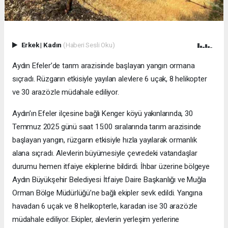
Erkek
|
Kadın
(Haberi Sesli Oku)
Aydın Efeler’de tarım arazisinde başlayan yangın ormana
sıçradı. Rüzgarın etkisiyle yayılan alevlere 6 uçak, 8 helikopter
ve 30 arazözle müdahale ediliyor.
Aydın’ın Efeler ilçesine bağlı Kenger köyü yakınlarında, 30
Temmuz 2025 günü saat 15:00 sıralarında tarım arazisinde
başlayan yangın, rüzgarın etkisiyle hızla yayılarak ormanlık
alana sıçradı. Alevlerin büyümesiyle çevredeki vatandaşlar
durumu hemen itfaiye ekiplerine bildirdi. İhbar üzerine bölgeye
Aydın Büyükşehir Belediyesi İtfaiye Daire Başkanlığı ve Muğla
Orman Bölge Müdürlüğü’ne bağlı ekipler sevk edildi. Yangına
havadan 6 uçak ve 8 helikopterle, karadan ise 30 arazözle
müdahale ediliyor. Ekipler, alevlerin yerleşim yerlerine