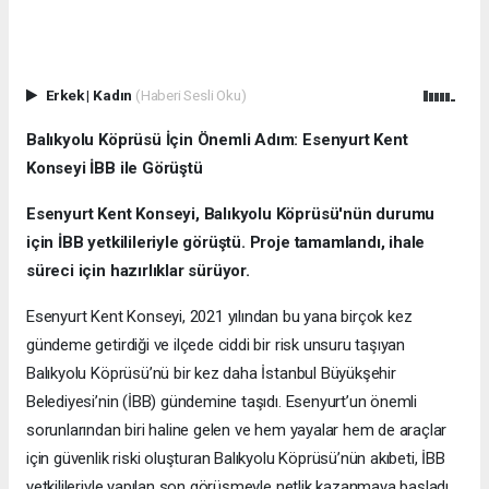
Erkek
|
Kadın
(Haberi Sesli Oku)
Balıkyolu Köprüsü İçin Önemli Adım: Esenyurt Kent
Konseyi İBB ile Görüştü
Esenyurt Kent Konseyi, Balıkyolu Köprüsü'nün durumu
için İBB yetkilileriyle görüştü. Proje tamamlandı, ihale
süreci için hazırlıklar sürüyor.
Esenyurt Kent Konseyi, 2021 yılından bu yana birçok kez
gündeme getirdiği ve ilçede ciddi bir risk unsuru taşıyan
Balıkyolu Köprüsü’nü bir kez daha İstanbul Büyükşehir
Belediyesi’nin (İBB) gündemine taşıdı. Esenyurt’un önemli
sorunlarından biri haline gelen ve hem yayalar hem de araçlar
için güvenlik riski oluşturan Balıkyolu Köprüsü’nün akıbeti, İBB
yetkilileriyle yapılan son görüşmeyle netlik kazanmaya başladı.