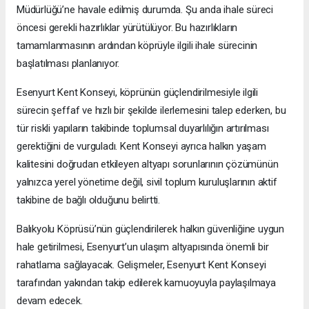
Müdürlüğü’ne havale edilmiş durumda. Şu anda ihale süreci
öncesi gerekli hazırlıklar yürütülüyor. Bu hazırlıkların
tamamlanmasının ardından köprüyle ilgili ihale sürecinin
başlatılması planlanıyor.
Esenyurt Kent Konseyi, köprünün güçlendirilmesiyle ilgili
sürecin şeffaf ve hızlı bir şekilde ilerlemesini talep ederken, bu
tür riskli yapıların takibinde toplumsal duyarlılığın artırılması
gerektiğini de vurguladı. Kent Konseyi ayrıca halkın yaşam
kalitesini doğrudan etkileyen altyapı sorunlarının çözümünün
yalnızca yerel yönetime değil, sivil toplum kuruluşlarının aktif
takibine de bağlı olduğunu belirtti.
Balıkyolu Köprüsü’nün güçlendirilerek halkın güvenliğine uygun
hale getirilmesi, Esenyurt’un ulaşım altyapısında önemli bir
rahatlama sağlayacak. Gelişmeler, Esenyurt Kent Konseyi
tarafından yakından takip edilerek kamuoyuyla paylaşılmaya
devam edecek.