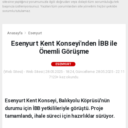
sitesine yaptığınız yorumunuzla ilgili doğrudan veya dolaylı tüm sorumluluğu tek
başınıza üstleniyorsunuz. Yazılan tüm yorumlardan site yönetimi hiçbir şekilde
sorumlu tutulamaz.
Anasayfa
Esenyurt
Esenyurt Kent Konseyi'nden İBB ile
Önemli Görüşme
ESENYURT
(Web Sitesi) - Web Sitesi | 28.05.2025 - 18:24, Güncelleme: 28.05.2025 - 22:11
7123+ kez okundu.
Esenyurt Kent Konseyi, Balıkyolu Köprüsü'nün
durumu için İBB yetkilileriyle görüştü. Proje
tamamlandı, ihale süreci için hazırlıklar sürüyor.