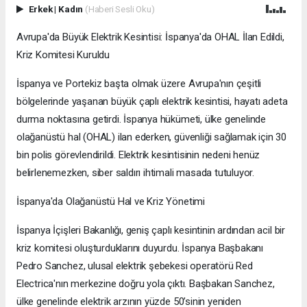
Erkek
|
Kadın
(Haberi Sesli Oku)
Avrupa'da Büyük Elektrik Kesintisi: İspanya'da OHAL İlan Edildi,
Kriz Komitesi Kuruldu
İspanya ve Portekiz başta olmak üzere Avrupa'nın çeşitli
bölgelerinde yaşanan büyük çaplı elektrik kesintisi, hayatı adeta
durma noktasına getirdi. İspanya hükümeti, ülke genelinde
olağanüstü hal (OHAL) ilan ederken, güvenliği sağlamak için 30
bin polis görevlendirildi. Elektrik kesintisinin nedeni henüz
belirlenemezken, siber saldırı ihtimali masada tutuluyor.
İspanya'da Olağanüstü Hal ve Kriz Yönetimi
İspanya İçişleri Bakanlığı, geniş çaplı kesintinin ardından acil bir
kriz komitesi oluşturduklarını duyurdu. İspanya Başbakanı
Pedro Sanchez, ulusal elektrik şebekesi operatörü Red
Electrica'nın merkezine doğru yola çıktı. Başbakan Sanchez,
ülke genelinde elektrik arzının yüzde 50’sinin yeniden