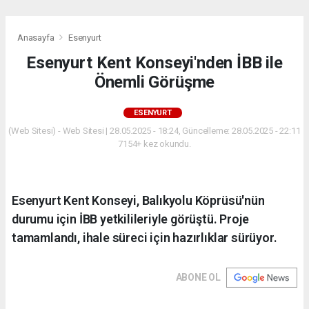
Anasayfa
Esenyurt
Esenyurt Kent Konseyi'nden İBB ile
Önemli Görüşme
ESENYURT
(Web Sitesi) - Web Sitesi | 28.05.2025 - 18:24, Güncelleme: 28.05.2025 - 22:11
7154+ kez okundu.
Esenyurt Kent Konseyi, Balıkyolu Köprüsü'nün
durumu için İBB yetkilileriyle görüştü. Proje
tamamlandı, ihale süreci için hazırlıklar sürüyor.
ABONE OL