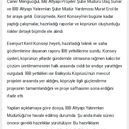
Caner Mengüoğul, İBB Altyapı Projeler Şube Müdürü Ulaş Sunar
ve İBB Altyapı Yatırımları Şube Müdür Yardımcısı Murat Erol ile
bir araya geldi. Görüşmede, Kent Konseyi'nin bugüne kadar
yaptığı çalışmalar, hazırladığı raporlar ve köprünün oluşturduğu
riskler detaylı biçimde ele alındı.
Esenyurt Kent Konseyi heyeti, hazırladığı teknik ve saha
gözlemlerine dayanan raporu İBB yetkililerine sundu. Konsey
üyeleri, köprünün yıllardır gündemde olmasına rağmen kalıcı bir
çözüm üretilmemesinin halk arasında ciddi bir endişe yarattığını
vurguladı. İBB yetkilileri ise Balıkyolu Köprüsü’nün mevcut
projeleri arasında yer aldığını, köprüyle ilgili güçlendirme
projesinin tamamlandığını ve proje safhasının sona erdiğini
ifade etti.
Yapılan açıklamaya göre dosya, İBB Altyapı Yatırımları
Müdürlüğü’ne havale edilmiş durumda. Şu anda ihale süreci
öncesi gerekli hazırlıklar yürütülüyor. Bu hazırlıkların