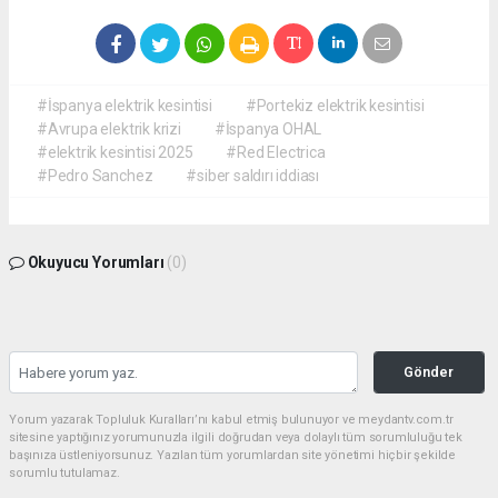
#İspanya elektrik kesintisi
#Portekiz elektrik kesintisi
#Avrupa elektrik krizi
#İspanya OHAL
#elektrik kesintisi 2025
#Red Electrica
#Pedro Sanchez
#siber saldırı iddiası
Okuyucu Yorumları
(0)
Gönder
Yorum yazarak Topluluk Kuralları’nı kabul etmiş bulunuyor ve meydantv.com.tr
sitesine yaptığınız yorumunuzla ilgili doğrudan veya dolaylı tüm sorumluluğu tek
başınıza üstleniyorsunuz. Yazılan tüm yorumlardan site yönetimi hiçbir şekilde
sorumlu tutulamaz.