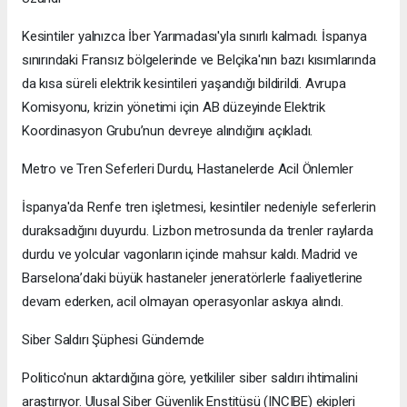
Kesintiler yalnızca İber Yarımadası'yla sınırlı kalmadı. İspanya
sınırındaki Fransız bölgelerinde ve Belçika'nın bazı kısımlarında
da kısa süreli elektrik kesintileri yaşandığı bildirildi. Avrupa
Komisyonu, krizin yönetimi için AB düzeyinde Elektrik
Koordinasyon Grubu’nun devreye alındığını açıkladı.
Metro ve Tren Seferleri Durdu, Hastanelerde Acil Önlemler
İspanya'da Renfe tren işletmesi, kesintiler nedeniyle seferlerin
duraksadığını duyurdu. Lizbon metrosunda da trenler raylarda
durdu ve yolcular vagonların içinde mahsur kaldı. Madrid ve
Barselona’daki büyük hastaneler jeneratörlerle faaliyetlerine
devam ederken, acil olmayan operasyonlar askıya alındı.
Siber Saldırı Şüphesi Gündemde
Politico'nun aktardığına göre, yetkililer siber saldırı ihtimalini
araştırıyor. Ulusal Siber Güvenlik Enstitüsü (INCIBE) ekipleri