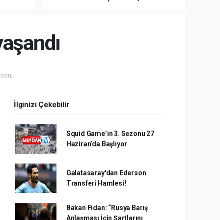
LA
MÜDAHALE HABERİ GELDİ!
yaşandı
ndu.
İlginizi Çekebilir
Squid Game’in 3. Sezonu 27
Haziran’da Başlıyor
Galatasaray'dan Ederson
Transferi Hamlesi!
Bakan Fidan: “Rusya Barış
Anlaşması İçin Şartlarını