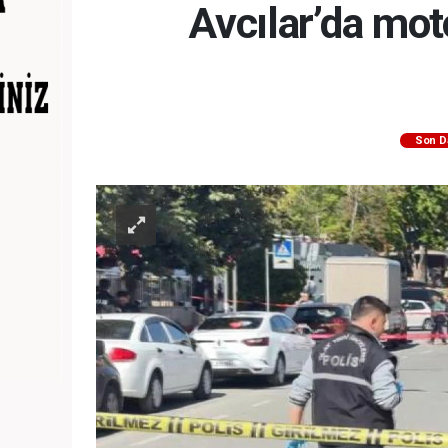
Avcılar’da mot
Son D