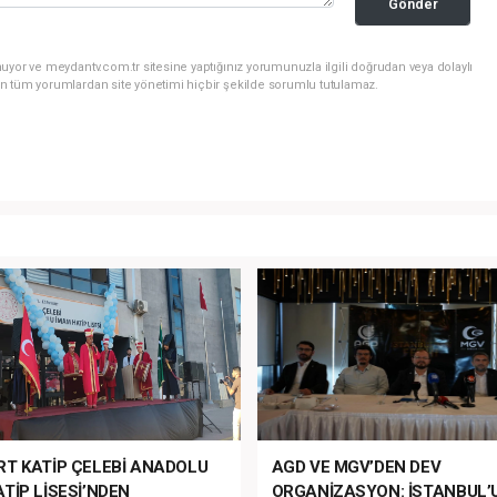
Gönder
uyor ve meydantv.com.tr sitesine yaptığınız yorumunuzla ilgili doğrudan veya dolaylı
n tüm yorumlardan site yönetimi hiçbir şekilde sorumlu tutulamaz.
RT KATİP ÇELEBİ ANADOLU
AGD VE MGV’DEN DEV
TİP LİSESİ’NDEN
ORGANİZASYON: İSTANBUL’