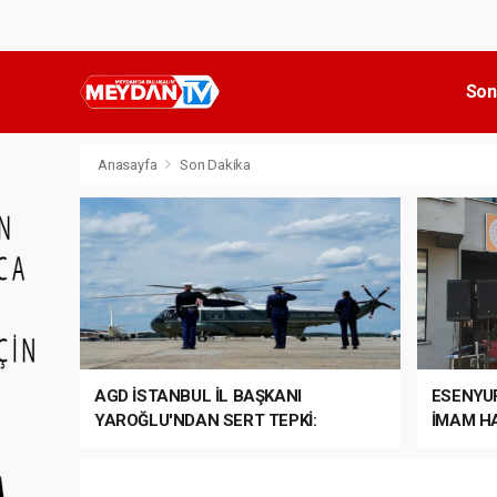
Son
Anasayfa
Son Dakika
AGD İSTANBUL İL BAŞKANI
ESENYU
YAROĞLU'NDAN SERT TEPKİ:
İMAM HA
“NATO’NUN ÜLKEMİZDE İŞİ NE?”
MEHTER
MEZUNİY