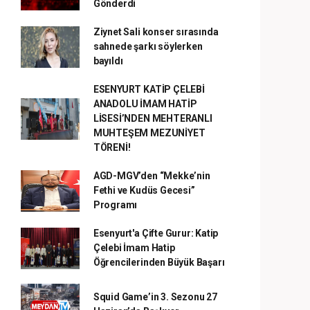
Gönderdi
Ziynet Sali konser sırasında
sahnede şarkı söylerken
bayıldı
ESENYURT KATİP ÇELEBİ
ANADOLU İMAM HATİP
LİSESİ’NDEN MEHTERANLI
MUHTEŞEM MEZUNİYET
TÖRENİ!
AGD-MGV’den “Mekke’nin
Fethi ve Kudüs Gecesi”
Programı
Esenyurt'a Çifte Gurur: Katip
Çelebi İmam Hatip
Öğrencilerinden Büyük Başarı
Squid Game’in 3. Sezonu 27