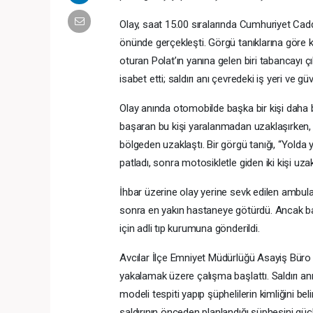
Olay, saat 15.00 sıralarında Cumhuriyet Cad
önünde gerçekleşti. Görgü tanıklarına göre ka
oturan Polat’ın yanına gelen biri tabancayı ç
isabet etti; saldırı anı çevredeki iş yeri ve g
Olay anında otomobilde başka bir kişi daha 
başaran bu kişi yaralanmadan uzaklaşırken, m
bölgeden uzaklaştı. Bir görgü tanığı, “Yolda 
patladı, sonra motosikletle giden iki kişi uzak
İhbar üzerine olay yerine sevk edilen ambulan
sonra en yakın hastaneye götürdü. Ancak baş
için adli tıp kurumuna gönderildi.
Avcılar İlçe Emniyet Müdürlüğü Asayiş Büro Amir
yakalamak üzere çalışma başlattı. Saldırı anı
modeli tespiti yapıp şüphelilerin kimliğini bel
saldırının önceden planlandığı şüphesini güçl