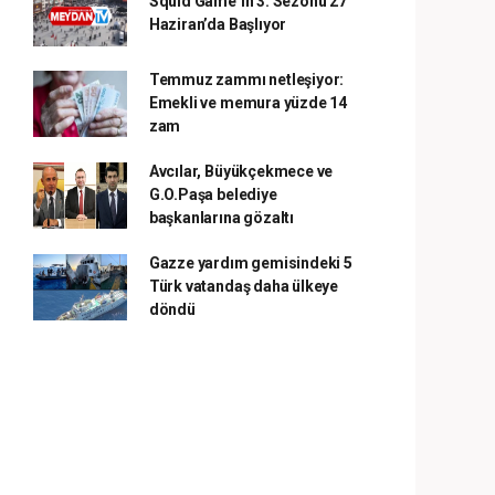
Squid Game’in 3. Sezonu 27
Haziran’da Başlıyor
Temmuz zammı netleşiyor:
Emekli ve memura yüzde 14
zam
Avcılar, Büyükçekmece ve
G.O.Paşa belediye
başkanlarına gözaltı
Gazze yardım gemisindeki 5
Türk vatandaş daha ülkeye
döndü