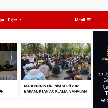
ya
Diğer
Menü
MADENCİNİN DİRENİŞİ SÜRÜYOR:
UN
BAKANLIKTAN AÇIKLAMA, SAHADAN
LA
MÜDAHALE HABERİ GELDİ!