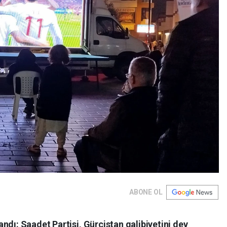
ABONE OL
ndı: Saadet Partisi, Gürcistan galibiyetini dev