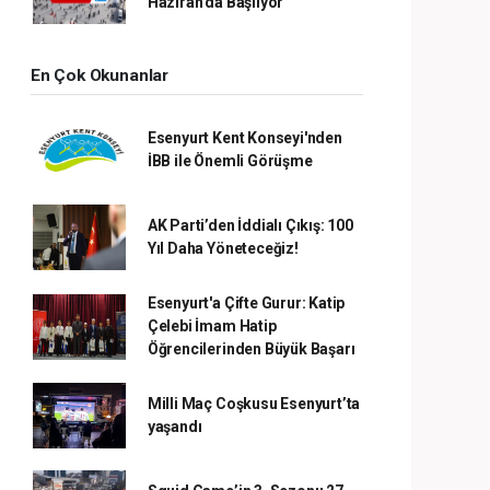
Haziran’da Başlıyor
En Çok Okunanlar
Esenyurt Kent Konseyi'nden
İBB ile Önemli Görüşme
AK Parti’den İddialı Çıkış: 100
Yıl Daha Yöneteceğiz!
Esenyurt'a Çifte Gurur: Katip
Çelebi İmam Hatip
Öğrencilerinden Büyük Başarı
Milli Maç Coşkusu Esenyurt’ta
yaşandı