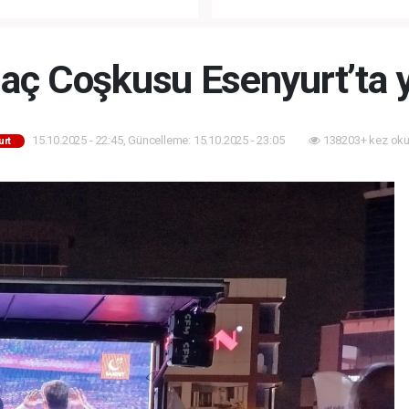
ANLI MUHTEŞEM
FETHİ’NİN 573. YILI COŞKUY
ET TÖRENİ!
KUTLANACAK!
Maç Coşkusu Esenyurt’ta 
15.10.2025 - 22:45, Güncelleme: 15.10.2025 - 23:05
138203+ kez oku
urt