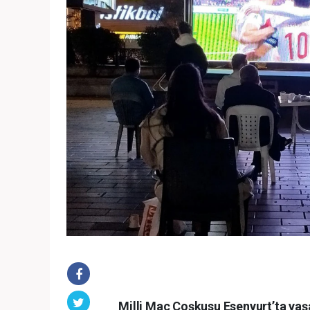
Milli Maç Coşkusu Esenyurt’ta yaşa