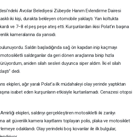
desi’ndeki Avcılar Belediyesi Zübeyde Hanım Evlendirme Dairesi
sklı iki kişi, durakta bekleyen otomobile yaklaştı. Yan koltukta
ıkardı ve 7–8 el peş peşe ateş etti. Kurşunlardan ikisi Polat’ın başına
üvenlik kameralarına da yansıdı.
bulunuyordu. Saldırı başladığında sağ ön kapıdan inip kaçmayı
otosikletli saldırganlar da geri dönen araçlarına binip hızla
yürüyordum, aniden silah sesleri duyunca siper aldım. İki el silah
laştı” dedi.
s ekipleri, ağır yaralı Polat’a ilk müdahaleyi olay yerinde yaptıktan
ına isabet eden kurşunların etkisiyle kurtarılamadı. Cenazesi otopsi
liği ekipleri, saldırıyı gerçekleştiren motosikletli iki zanlıyı
na ait güvenlik kamera kayıtlarını toplayan polis, plaka ve motosiklet
irlemeye odaklandı. Olay yerindeki boş kovanlar ile ilk bulgular,
endiriyor.