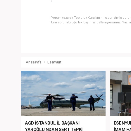
Yorum yazarak Topluluk Kuralları’nı kabul etmiş bulun
tüm sorumluluğu tek başınıza üstleniyorsunuz. Yazıla
Anasayfa
Esenyurt
AGD İSTANBUL İL BAŞKANI
ESENYU
YAROĞLU'NDAN SERT TEPKİ:
İMAM HA