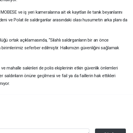
MOBESE ve iş yeri kameralarına ait ek kayıtları ile tanık beyanlarını
nedeni ve Polat ile saldırganlar arasındaki olası husumetin arka planı da
ğü ortak açıklamasında, “Silahlı saldırganların bir an önce
 birimlerimiz seferber edilmiştir. Halkımızın güvenliğini sağlamak
 ve mahalle sakinleri de polis ekiplerinin etkin güvenlik önlemleri
r saldırıların önüne geçilmesi ve fail ya da faillerin hak ettikleri
nıyor.