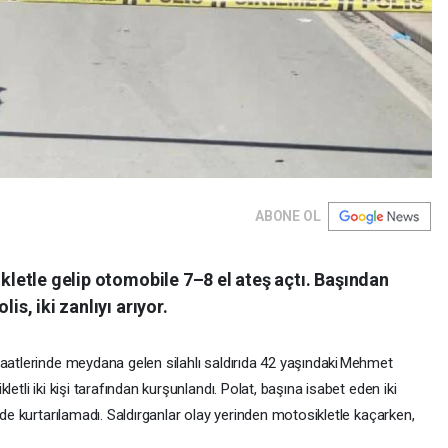
ABONE OL
ikletle gelip otomobile 7–8 el ateş açtı. Başından
is, iki zanlıyı arıyor.
saatlerinde meydana gelen silahlı saldırıda 42 yaşındaki Mehmet
etli iki kişi tarafından kurşunlandı. Polat, başına isabet eden iki
ede kurtarılamadı. Saldırganlar olay yerinden motosikletle kaçarken,