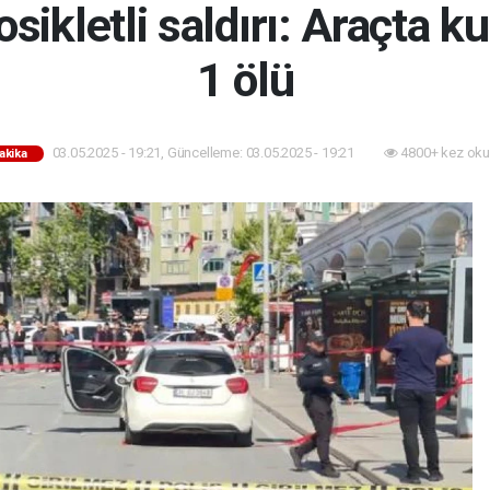
osikletli saldırı: Araçta 
1 ölü
03.05.2025 - 19:21, Güncelleme: 03.05.2025 - 19:21
4800+ kez oku
akika