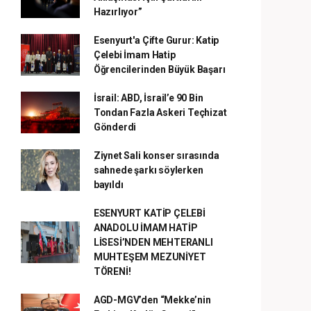
Hazırlıyor”
Esenyurt'a Çifte Gurur: Katip
Çelebi İmam Hatip
Öğrencilerinden Büyük Başarı
İsrail: ABD, İsrail’e 90 Bin
Tondan Fazla Askeri Teçhizat
Gönderdi
Ziynet Sali konser sırasında
sahnede şarkı söylerken
bayıldı
ESENYURT KATİP ÇELEBİ
ANADOLU İMAM HATİP
LİSESİ’NDEN MEHTERANLI
MUHTEŞEM MEZUNİYET
TÖRENİ!
AGD-MGV’den “Mekke’nin