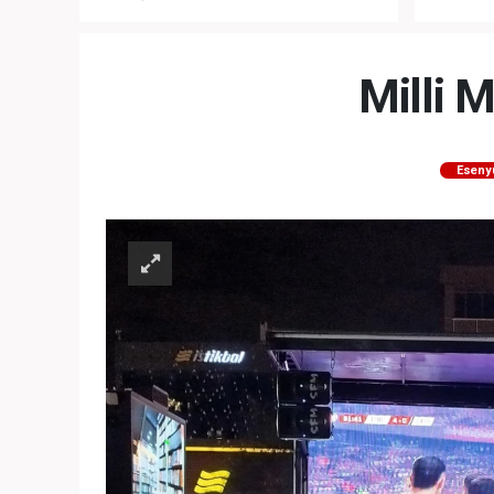
“NATO’NUN ÜLKEMİZDE İŞİ NE?”
MEHTER
MEZUNİY
Milli 
Eseny