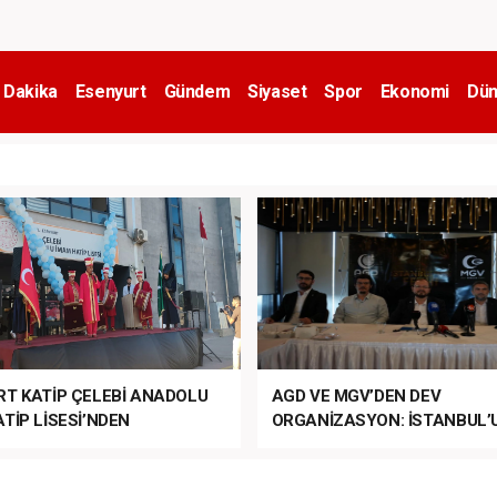
 Dakika
Esenyurt
Gündem
Siyaset
Spor
Ekonomi
Dün
RT KATİP ÇELEBİ ANADOLU
AGD VE MGV’DEN DEV
TİP LİSESİ’NDEN
ORGANİZASYON: İSTANBUL’
ANLI MUHTEŞEM
FETHİ’NİN 573. YILI COŞKUY
ET TÖRENİ!
KUTLANACAK!