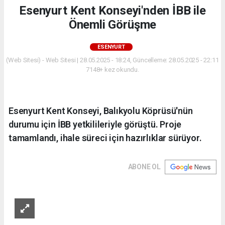
Esenyurt Kent Konseyi'nden İBB ile
Önemli Görüşme
ESENYURT
(Web Sitesi) - Web Sitesi | 28.05.2025 - 18:24, Güncelleme: 28.05.2025 - 22:11
7148+ kez okundu.
Esenyurt Kent Konseyi, Balıkyolu Köprüsü'nün
durumu için İBB yetkilileriyle görüştü. Proje
tamamlandı, ihale süreci için hazırlıklar sürüyor.
ABONE OL