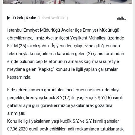
Erkek
|
Kadın
(Haberi Sesli Oku)
İstanbul Emniyet Müdürlüğü Avcılar İlçe Emniyet Müdürlüğü
görevlilerince, İlimiz Avcılar ilçesi Yeşilkent Mahallesi üzerinde
Elif M.(25) isimli şahsın İş yerinden çıkıp evine gittiği esnada
telefonuyla konuşurken arkasından gelen (2) şahıs tarafından
elinde bulunan cep telefonunun alınarak kaçılması suretiyle
meydana gelen “Kapkaç” konusu ile ilgili yapılan çalışmalar
kapsamında;
Elde edilen kamera görüntüleri incelemesi neticesinde olayı
gerçekleştiren yaşı küçük S.Y.(17) ile yaşı küçük Ş.Y.(16) isimli
şahıslar aynı gün görevlilerimizce yakalanarak gözaltına
alınmıştır.
Konu ile ilgili yakalanan yaşı küçük S.Y. ve Ş.Y. isimli şahıslar
07.06.2020 günü sevk edildikleri adli makamlarca tutuklanarak