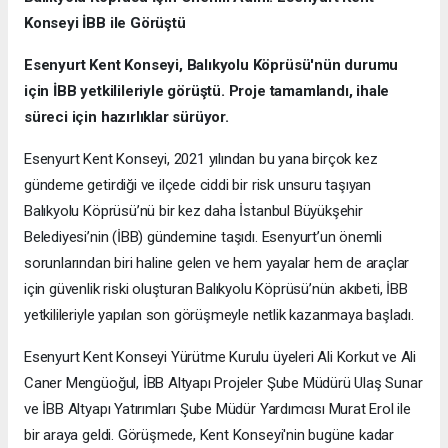
Konseyi İBB ile Görüştü
Esenyurt Kent Konseyi, Balıkyolu Köprüsü'nün durumu
için İBB yetkilileriyle görüştü. Proje tamamlandı, ihale
süreci için hazırlıklar sürüyor.
Esenyurt Kent Konseyi, 2021 yılından bu yana birçok kez
gündeme getirdiği ve ilçede ciddi bir risk unsuru taşıyan
Balıkyolu Köprüsü’nü bir kez daha İstanbul Büyükşehir
Belediyesi’nin (İBB) gündemine taşıdı. Esenyurt’un önemli
sorunlarından biri haline gelen ve hem yayalar hem de araçlar
için güvenlik riski oluşturan Balıkyolu Köprüsü’nün akıbeti, İBB
yetkilileriyle yapılan son görüşmeyle netlik kazanmaya başladı.
Esenyurt Kent Konseyi Yürütme Kurulu üyeleri Ali Korkut ve Ali
Caner Mengüoğul, İBB Altyapı Projeler Şube Müdürü Ulaş Sunar
ve İBB Altyapı Yatırımları Şube Müdür Yardımcısı Murat Erol ile
bir araya geldi. Görüşmede, Kent Konseyi'nin bugüne kadar