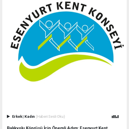
Erkek
|
Kadın
(Haberi Sesli Oku)
Balıkyolu Köprüsü İçin Önemli Adım: Esenyurt Kent