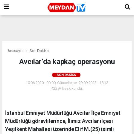
Anasayfa
Son Dakika
Avcılar’da kapkaç operasyonu
SON DAKIKA
10.06.2020 - 00:00, Güncelleme: 29.09.2023 - 18:42
4229+ kez okundu.
İstanbul Emniyet Müdürlüğü Avcılar İlçe Emniyet
Müdürlüğü görevlilerince, İlimiz Avcılar ilçesi
Yeşilkent Mahallesi üzerinde Elif M.(25) isimli