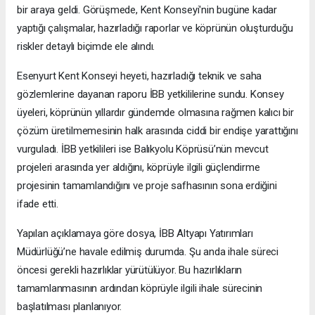
bir araya geldi. Görüşmede, Kent Konseyi'nin bugüne kadar
yaptığı çalışmalar, hazırladığı raporlar ve köprünün oluşturduğu
riskler detaylı biçimde ele alındı.
Esenyurt Kent Konseyi heyeti, hazırladığı teknik ve saha
gözlemlerine dayanan raporu İBB yetkililerine sundu. Konsey
üyeleri, köprünün yıllardır gündemde olmasına rağmen kalıcı bir
çözüm üretilmemesinin halk arasında ciddi bir endişe yarattığını
vurguladı. İBB yetkilileri ise Balıkyolu Köprüsü’nün mevcut
projeleri arasında yer aldığını, köprüyle ilgili güçlendirme
projesinin tamamlandığını ve proje safhasının sona erdiğini
ifade etti.
Yapılan açıklamaya göre dosya, İBB Altyapı Yatırımları
Müdürlüğü’ne havale edilmiş durumda. Şu anda ihale süreci
öncesi gerekli hazırlıklar yürütülüyor. Bu hazırlıkların
tamamlanmasının ardından köprüyle ilgili ihale sürecinin
başlatılması planlanıyor.