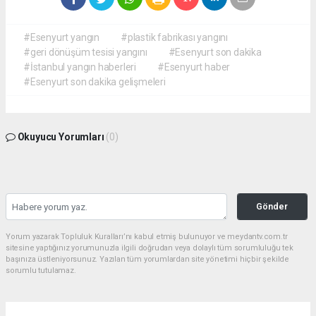
#Esenyurt yangın
#plastik fabrikası yangını
#geri dönüşüm tesisi yangını
#Esenyurt son dakika
#İstanbul yangın haberleri
#Esenyurt haber
#Esenyurt son dakika gelişmeleri
Okuyucu Yorumları
(0)
Gönder
Yorum yazarak Topluluk Kuralları’nı kabul etmiş bulunuyor ve meydantv.com.tr
sitesine yaptığınız yorumunuzla ilgili doğrudan veya dolaylı tüm sorumluluğu tek
başınıza üstleniyorsunuz. Yazılan tüm yorumlardan site yönetimi hiçbir şekilde
sorumlu tutulamaz.