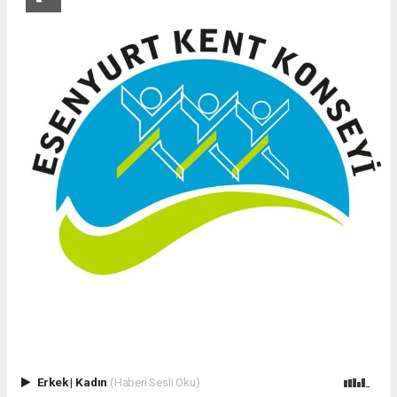
Erkek
|
Kadın
(Haberi Sesli Oku)