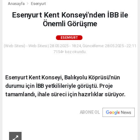
Anasayfa
Esenyurt
Esenyurt Kent Konseyi'nden İBB ile
Önemli Görüşme
ESENYURT
(Web Sitesi) - Web Sitesi | 28.05.2025 - 18:24, Güncelleme: 28.05.2025 - 22:11
7154+ kez okundu.
Esenyurt Kent Konseyi, Balıkyolu Köprüsü'nün
durumu için İBB yetkilileriyle görüştü. Proje
tamamlandı, ihale süreci için hazırlıklar sürüyor.
ABONE OL