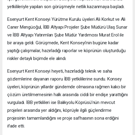
yetkilileriyle yapılan son görüşmeyle netlik kazanmaya başladı.
Esenyurt Kent Konseyi Yürütme Kurulu üyeleri Ali Korkut ve Ali
Caner Mengüoğul, İBB Altyapı Projeler Şube Müdürü Ulaş Sunar
ve İBB Altyapı Yatırımları Şube Müdür Yardımcısı Murat Erol ile
bir araya geldi. Görüşmede, Kent Konseyi'nin bugüne kadar
yaptığı çalışmalar, hazırladığı raporlar ve köprünün oluşturduğu
riskler detaylı biçimde ele alındı.
Esenyurt Kent Konseyi heyeti, hazırladığı teknik ve saha
gözlemlerine dayanan raporu İBB yetkililerine sundu. Konsey
üyeleri, köprünün yıllardır gündemde olmasına rağmen kalıcı bir
çözüm üretilmemesinin halk arasında ciddi bir endişe yarattığını
vurguladı. İBB yetkilileri ise Balıkyolu Köprüsü’nün mevcut
projeleri arasında yer aldığını, köprüyle ilgili güçlendirme
projesinin tamamlandığını ve proje safhasının sona erdiğini
ifade etti.