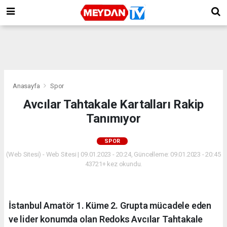
Anasayfa
Spor
Avcılar Tahtakale Kartalları Rakip
Tanımıyor
SPOR
(Web Sitesi) - Web Sitesi | 09.01.2023 - 20:24, Güncelleme: 09.01.2023 - 20:45
43721+ kez okundu.
İstanbul Amatör 1. Küme 2. Grupta mücadele eden
ve lider konumda olan Redoks Avcılar Tahtakale