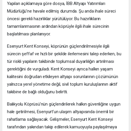
Yapılan açıklamaya göre dosya, İBB Altyapı Yatırımları
Müdürlüğü’ne havale edilmiş durumda. Şu anda ihale süreci
öncesi gerekli hazırlıklar yürütülüyor. Bu hazırlıkların
tamamlanmasının ardından köprüyle ilgili ihale sürecinin
başlatılması planlanıyor.
Esenyurt Kent Konseyi, köprünün güçlendirilmesiyle ilgili
sürecin şeffaf ve hızlı bir şekilde ilerlemesini talep ederken, bu
tür riskli yapıların takibinde toplumsal duyarlılığın artırılması
gerektiğini de vurguladı. Kent Konseyi ayrıca halkın yaşam
kalitesini doğrudan etkileyen altyapı sorunlarının çözümünün
yalnızca yerel yönetime değil, sivil toplum kuruluşlarının aktif
takibine de bağlı olduğunu belirtti.
Balıkyolu Köprüsü’nün güçlendirilerek halkın güvenliğine uygun
hale getirilmesi, Esenyurt’un ulaşım altyapısında önemli bir
rahatlama sağlayacak. Gelişmeler, Esenyurt Kent Konseyi
tarafından yakından takip edilerek kamuoyuyla paylaşılmaya