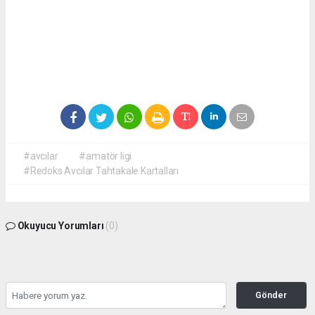
#avcılar
#amatör ligi
#Redoks Avcılar Tahtakale Kartalları
Okuyucu Yorumları
(0)
Gönder