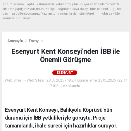
Yorum yazarak Topluluk Kuralları’nı kabul etmiş bulunuyor ve meydantv.com.tr
sitesine yaptığınız yorumunuzla ilgili doğrudan veya dolaylı tüm sorumluluğu tek
başınıza üstleniyorsunuz. Yazılan tüm yorumlardan site yönetimi hiçbir şekilde
sorumlu tutulamaz.
Anasayfa
Esenyurt
Esenyurt Kent Konseyi'nden İBB ile
Önemli Görüşme
ESENYURT
(Web Sitesi) - Web Sitesi | 28.05.2025 - 18:24, Güncelleme: 28.05.2025 - 22:11
7102+ kez okundu.
Esenyurt Kent Konseyi, Balıkyolu Köprüsü'nün
durumu için İBB yetkilileriyle görüştü. Proje
tamamlandı, ihale süreci için hazırlıklar sürüyor.