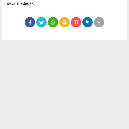
devam edecek.
Okuyucu Yorumları
(0)
Gönder
Yorum yazarak Topluluk Kuralları’nı kabul etmiş bulunuyor ve meydantv.com.tr
sitesine yaptığınız yorumunuzla ilgili doğrudan veya dolaylı tüm sorumluluğu tek
başınıza üstleniyorsunuz. Yazılan tüm yorumlardan site yönetimi hiçbir şekilde
sorumlu tutulamaz.