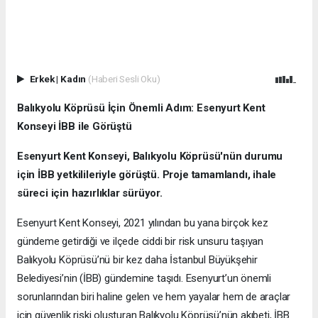
Erkek
|
Kadın
(Haberi Sesli Oku)
Balıkyolu Köprüsü İçin Önemli Adım: Esenyurt Kent
Konseyi İBB ile Görüştü
Esenyurt Kent Konseyi, Balıkyolu Köprüsü'nün durumu
için İBB yetkilileriyle görüştü. Proje tamamlandı, ihale
süreci için hazırlıklar sürüyor.
Esenyurt Kent Konseyi, 2021 yılından bu yana birçok kez
gündeme getirdiği ve ilçede ciddi bir risk unsuru taşıyan
Balıkyolu Köprüsü’nü bir kez daha İstanbul Büyükşehir
Belediyesi’nin (İBB) gündemine taşıdı. Esenyurt’un önemli
sorunlarından biri haline gelen ve hem yayalar hem de araçlar
için güvenlik riski oluşturan Balıkyolu Köprüsü’nün akıbeti, İBB