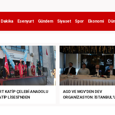
 Dakika
Esenyurt
Gündem
Siyaset
Spor
Ekonomi
Dün
RT KATİP ÇELEBİ ANADOLU
AGD VE MGV’DEN DEV
TİP LİSESİ’NDEN
ORGANİZASYON: İSTANBUL’
ANLI MUHTEŞEM
FETHİ’NİN 573. YILI COŞKUY
ET TÖRENİ!
KUTLANACAK!