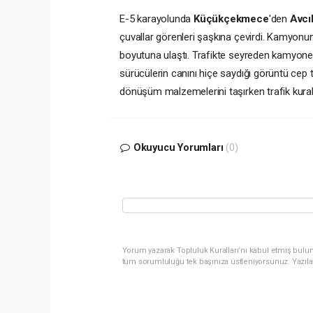
E-5 karayolunda
Küçükçekmece
'den
Avcı
çuvallar görenleri şaşkına çevirdi. Kamyonun
boyutuna ulaştı. Trafikte seyreden kamyonet
sürücülerin canını hiçe saydığı görüntü ce
dönüşüm malzemelerini taşırken trafik kurall
Okuyucu Yorumları
(0)
Yorum yazarak Topluluk Kuralları’nı kabul etmiş bulun
tüm sorumluluğu tek başınıza üstleniyorsunuz. Yazıla