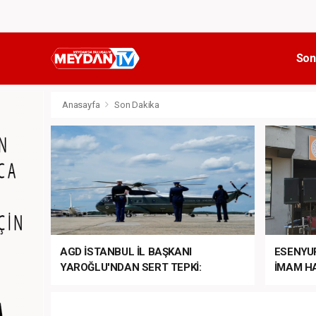
Son
Anasayfa
Son Dakika
AGD İSTANBUL İL BAŞKANI
ESENYU
YAROĞLU'NDAN SERT TEPKİ:
İMAM HA
“NATO’NUN ÜLKEMİZDE İŞİ NE?”
MEHTER
MEZUNİY