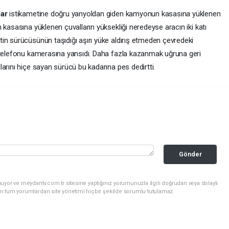
lar
istikametine doğru yanyoldan giden kamyonun kasasına yüklenen
 kasasına yüklenen çuvalların yüksekliği neredeyse aracın iki katı
in sürücüsünün taşıdığı aşırı yüke aldırış etmeden çevredeki
p telefonu kamerasına yansıdı. Daha fazla kazanmak uğruna geri
arını hiçe sayan sürücü bu kadarına pes dedirtti.
Gönder
uyor ve meydantv.com.tr sitesine yaptığınız yorumunuzla ilgili doğrudan veya dolaylı
n tüm yorumlardan site yönetimi hiçbir şekilde sorumlu tutulamaz.