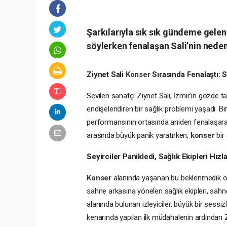
Şarkılarıyla sık sık gündeme gelen
söylerken fenalaşan Sali’nin neden
Ziynet Sali
Konser
Sırasında Fenalaştı: 
Sevilen sanatçı Ziynet Sali, İzmir’in gözde t
endişelendiren bir sağlık problemi yaşadı. Bin
performansının ortasında aniden fenalaşarak ba
arasında büyük panik yaratırken,
konser
bir
Seyirciler Panikledi, Sağlık Ekipleri Hızl
Konser
alanında yaşanan bu beklenmedik olay
sahne arkasına yönelen sağlık ekipleri, sahne
alanında bulunan izleyiciler, büyük bir sess
kenarında yapılan ilk müdahalenin ardından Z