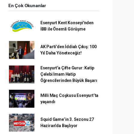
En Çok Okunanlar
Esenyurt Kent Konseyi'nden
İBB ile Önemli Görüşme
AK Parti’den İddialı Çıkış: 100
Yıl Daha Yöneteceğiz!
Esenyurt'a Çifte Gurur: Katip
Çelebi İmam Hatip
Öğrencilerinden Büyük Başarı
Milli Maç Coşkusu Esenyurt’ta
yaşandı
Squid Game’in 3. Sezonu 27
Haziran’da Başlıyor