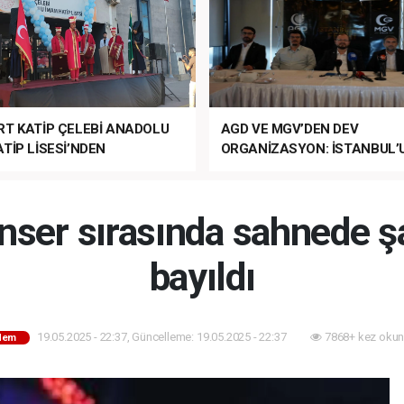
RT KATİP ÇELEBİ ANADOLU
AGD VE MGV’DEN DEV
TİP LİSESİ’NDEN
ORGANİZASYON: İSTANBUL’
ANLI MUHTEŞEM
FETHİ’NİN 573. YILI COŞKUY
ET TÖRENİ!
KUTLANACAK!
onser sırasında sahnede ş
bayıldı
19.05.2025 - 22:37, Güncelleme: 19.05.2025 - 22:37
7868+ kez okun
dem