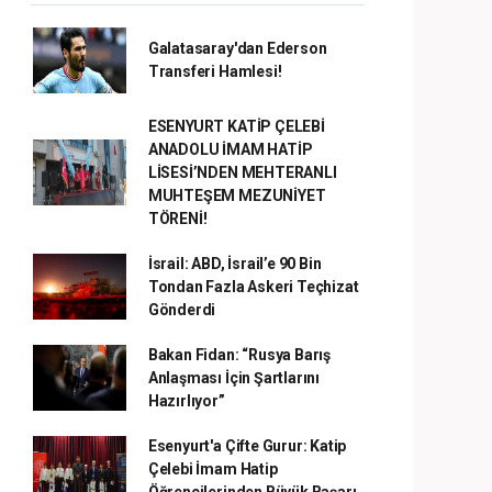
Galatasaray'dan Ederson
Transferi Hamlesi!
ESENYURT KATİP ÇELEBİ
ANADOLU İMAM HATİP
LİSESİ’NDEN MEHTERANLI
MUHTEŞEM MEZUNİYET
TÖRENİ!
İsrail: ABD, İsrail’e 90 Bin
Tondan Fazla Askeri Teçhizat
Gönderdi
Bakan Fidan: “Rusya Barış
Anlaşması İçin Şartlarını
Hazırlıyor”
Esenyurt'a Çifte Gurur: Katip
Çelebi İmam Hatip
Öğrencilerinden Büyük Başarı