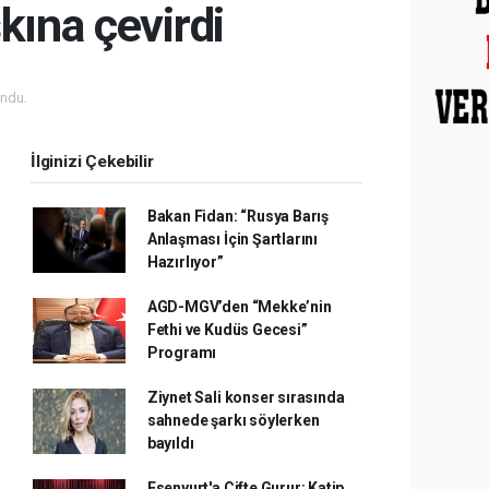
kına çevirdi
ndu.
İlginizi Çekebilir
Bakan Fidan: “Rusya Barış
Anlaşması İçin Şartlarını
Hazırlıyor”
AGD-MGV’den “Mekke’nin
Fethi ve Kudüs Gecesi”
Programı
Ziynet Sali konser sırasında
sahnede şarkı söylerken
bayıldı
Esenyurt'a Çifte Gurur: Katip