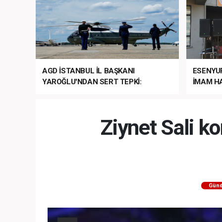
AGD İSTANBUL İL BAŞKANI
ESENYU
YAROĞLU'NDAN SERT TEPKİ:
İMAM HA
“NATO’NUN ÜLKEMİZDE İŞİ NE?”
MEHTER
MEZUNİY
Ziynet Sali k
Gün