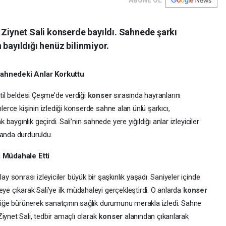
 Ziynet Sali konserde bayıldı. Sahnede şarkı
 bayıldığı henüz bilinmiyor.
Sahnedeki Anlar Korkuttu
atil beldesi Çeşme’de verdiği
konser
sırasında hayranlarını
lerce kişinin izlediği konserde sahne alan ünlü şarkıcı,
ygınlık geçirdi. Sali’nin sahnede yere yığıldığı anlar izleyiciler
 anda durduruldu.
a Müdahale Etti
 sonrası izleyiciler büyük bir şaşkınlık yaşadı. Saniyeler içinde
ye çıkarak Sali’ye ilk müdahaleyi gerçekleştirdi. O anlarda
konser
izliğe bürünerek sanatçının sağlık durumunu merakla izledi. Sahne
iynet Sali, tedbir amaçlı olarak
konser
alanından çıkarılarak