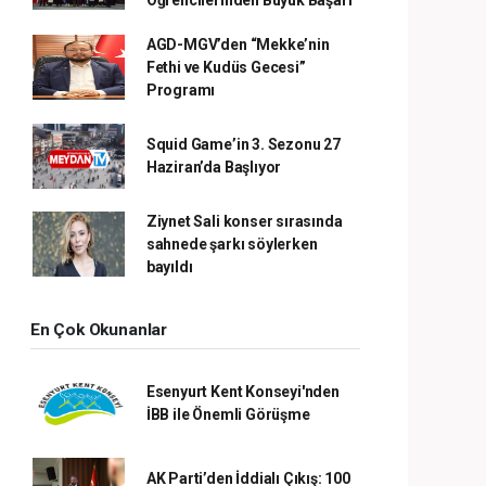
AGD-MGV’den “Mekke’nin
Fethi ve Kudüs Gecesi”
Programı
Squid Game’in 3. Sezonu 27
Haziran’da Başlıyor
Ziynet Sali konser sırasında
sahnede şarkı söylerken
bayıldı
En Çok Okunanlar
Esenyurt Kent Konseyi'nden
İBB ile Önemli Görüşme
AK Parti’den İddialı Çıkış: 100