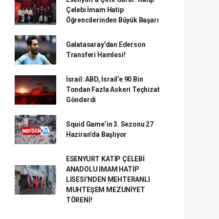
Çelebi İmam Hatip
Öğrencilerinden Büyük Başarı
Galatasaray'dan Ederson
Transferi Hamlesi!
İsrail: ABD, İsrail’e 90 Bin
Tondan Fazla Askeri Teçhizat
Gönderdi
Squid Game’in 3. Sezonu 27
Haziran’da Başlıyor
ESENYURT KATİP ÇELEBİ
ANADOLU İMAM HATİP
LİSESİ’NDEN MEHTERANLI
MUHTEŞEM MEZUNİYET
TÖRENİ!