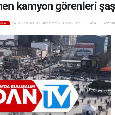
nen kamyon görenleri şaş
24.03.2020 - 00:00, Güncelleme: 29.09.2023 - 19:08
4186+ kez oku
akika