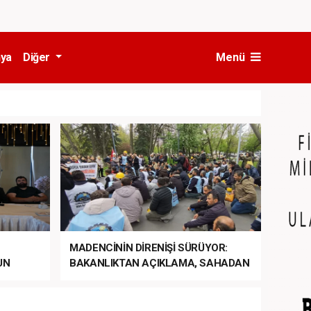
ya
Diğer
Menü
MADENCİNİN DİRENİŞİ SÜRÜYOR:
UN
BAKANLIKTAN AÇIKLAMA, SAHADAN
LA
MÜDAHALE HABERİ GELDİ!