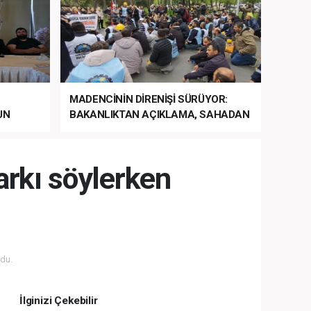
MADENCİNİN DİRENİŞİ SÜRÜYOR:
UN
BAKANLIKTAN AÇIKLAMA, SAHADAN
LA
MÜDAHALE HABERİ GELDİ!
arkı söylerken
du.
İlginizi Çekebilir