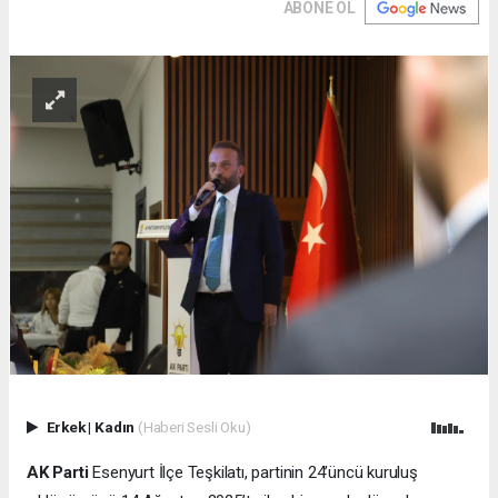
ABONE OL
Erkek
|
Kadın
(Haberi Sesli Oku)
AK Parti
Esenyurt İlçe Teşkilatı, partinin 24’üncü kuruluş