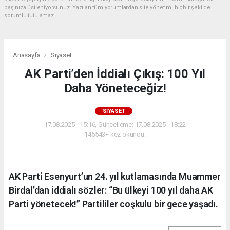
başınıza üstleniyorsunuz. Yazılan tüm yorumlardan site yönetimi hiçbir şekilde
sorumlu tutulamaz.
Anasayfa
Siyaset
AK Parti’den İddialı Çıkış: 100 Yıl
Daha Yöneteceğiz!
SIYASET
17.08.2025 - 15:16, Güncelleme: 17.08.2025 - 18:22
145543+ kez okundu.
AK Parti Esenyurt’un 24. yıl kutlamasında Muammer
Birdal’dan iddialı sözler: “Bu ülkeyi 100 yıl daha AK
Parti yönetecek!” Partililer coşkulu bir gece yaşadı.