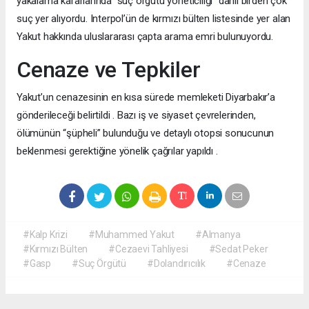
yakalama kararlarında “suç örgütü yöneticiliği” dahil birden çok
suç yer alıyordu. Interpol’ün de kırmızı bülten listesinde yer alan
Yakut hakkında uluslararası çapta arama emri bulunuyordu.
Cenaze ve Tepkiler
Yakut’un cenazesinin en kısa sürede memleketi Diyarbakır’a
gönderileceği belirtildi . Bazı iş ve siyaset çevrelerinden,
ölümünün “şüpheli” bulunduğu ve detaylı otopsi sonucunun
beklenmesi gerektiğine yönelik çağrılar yapıldı .
#Kalp Krizi
#Muhammed Yakut
#Almanya
#Kırmızı Bülten
#Cezaevi Tahliyesi
#Sedat Peker
#Gasp
#Suç Örgütü
#Dolandırıcılık
#Cenaze