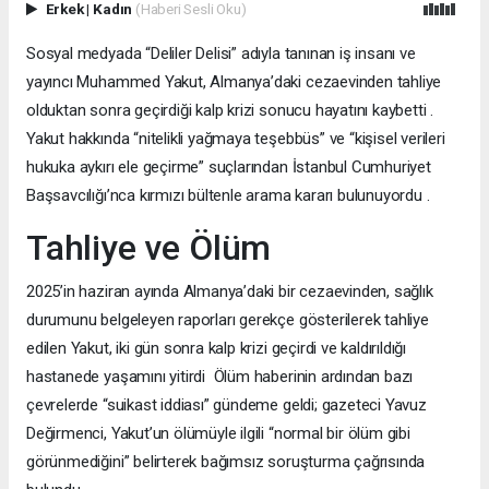
Erkek
|
Kadın
(Haberi Sesli Oku)
Sosyal medyada “Deliler Delisi” adıyla tanınan iş insanı ve
yayıncı Muhammed Yakut, Almanya’daki cezaevinden tahliye
olduktan sonra geçirdiği kalp krizi sonucu hayatını kaybetti .
Yakut hakkında “nitelikli yağmaya teşebbüs” ve “kişisel verileri
hukuka aykırı ele geçirme” suçlarından İstanbul Cumhuriyet
Başsavcılığı’nca kırmızı bültenle arama kararı bulunuyordu .
Tahliye ve Ölüm
2025’in haziran ayında Almanya’daki bir cezaevinden, sağlık
durumunu belgeleyen raporları gerekçe gösterilerek tahliye
edilen Yakut, iki gün sonra kalp krizi geçirdi ve kaldırıldığı
hastanede yaşamını yitirdi Ölüm haberinin ardından bazı
çevrelerde “suikast iddiası” gündeme geldi; gazeteci Yavuz
Değirmenci, Yakut’un ölümüyle ilgili “normal bir ölüm gibi
görünmediğini” belirterek bağımsız soruşturma çağrısında