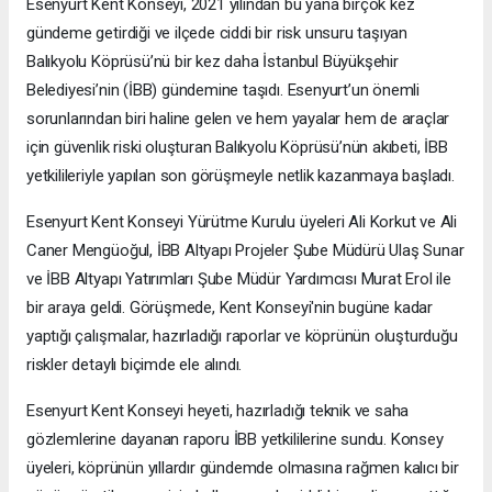
Esenyurt Kent Konseyi, 2021 yılından bu yana birçok kez
gündeme getirdiği ve ilçede ciddi bir risk unsuru taşıyan
Balıkyolu Köprüsü’nü bir kez daha İstanbul Büyükşehir
Belediyesi’nin (İBB) gündemine taşıdı. Esenyurt’un önemli
sorunlarından biri haline gelen ve hem yayalar hem de araçlar
için güvenlik riski oluşturan Balıkyolu Köprüsü’nün akıbeti, İBB
yetkilileriyle yapılan son görüşmeyle netlik kazanmaya başladı.
Esenyurt Kent Konseyi Yürütme Kurulu üyeleri Ali Korkut ve Ali
Caner Mengüoğul, İBB Altyapı Projeler Şube Müdürü Ulaş Sunar
ve İBB Altyapı Yatırımları Şube Müdür Yardımcısı Murat Erol ile
bir araya geldi. Görüşmede, Kent Konseyi'nin bugüne kadar
yaptığı çalışmalar, hazırladığı raporlar ve köprünün oluşturduğu
riskler detaylı biçimde ele alındı.
Esenyurt Kent Konseyi heyeti, hazırladığı teknik ve saha
gözlemlerine dayanan raporu İBB yetkililerine sundu. Konsey
üyeleri, köprünün yıllardır gündemde olmasına rağmen kalıcı bir