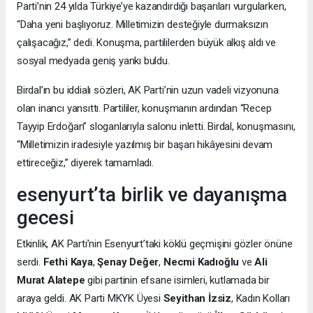
Parti’nin 24 yılda Türkiye’ye kazandırdığı başarıları vurgularken,
“Daha yeni başlıyoruz. Milletimizin desteğiyle durmaksızın
çalışacağız,” dedi. Konuşma, partililerden büyük alkış aldı ve
sosyal medyada geniş yankı buldu.
Birdal’ın bu iddialı sözleri, AK Parti’nin uzun vadeli vizyonuna
olan inancı yansıttı. Partililer, konuşmanın ardından “Recep
Tayyip Erdoğan” sloganlarıyla salonu inletti. Birdal, konuşmasını,
“Milletimizin iradesiyle yazılmış bir başarı hikâyesini devam
ettireceğiz,” diyerek tamamladı.
esenyurt’ta birlik ve dayanışma
gecesi
Etkinlik, AK Parti’nin Esenyurt’taki köklü geçmişini gözler önüne
serdi.
Fethi Kaya
,
Şenay Değer
,
Necmi Kadıoğlu
ve
Ali
Murat Alatepe
gibi partinin efsane isimleri, kutlamada bir
araya geldi. AK Parti MKYK Üyesi
Seyithan İzsiz
, Kadın Kolları