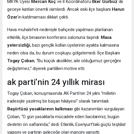
MKYK Üyesi
Mercan Koç
ve İl Koordinatörü
İlker Gürbüz
de
geceye katılan önemli isimlerdi. Ancak eski ilçe başkanı
Harun
Özer
’in katılmaması dikkat çekti.
Hava muhalefeti nedeniyle bahçede yapılması planlanan
etkinlik, ilçe binasının konferans salonuna taşındı.
Masa
yetersizliği
, bazı gençlik kolları üyelerinin ayakta kalmasına
neden olsa da, bu durum coşkuyu gölgelemedi. İlçe Başkanı
Togay Çoban
, “Bu küçük aksilikler, aile olduğumuz gerçeğini
değiştirmez,” diyerek partilileri motive etti.
ak parti’nin 24 yıllık mirası
Togay Çoban, konuşmasında AK Parti’nin 24 yılını “milletin
iradesiyle yazılmış bir başarı hikâyesi” olarak tanımladı.
Başörtüsü yasaklarının kalkması
gibi kazanımları vurgulayan
Çoban, “O gün yasaklarla mücadele eden bacılarımız, bugün
devletin ön saflarında,” dedi. Etkinlik, Esenyurt’taki güçlü teşkilat
yapısını ve partinin geleceğe olan inancını yansıttı.