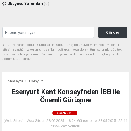
Okuyucu Yorumları
(0)
Gönder
Yorum yazarak Topluluk Kuralları’nı kabul etmiş bulunuyor ve meydantv.com.tr
sitesine yaptığınız yorumunuzla ilgili doğrudan veya dolaylı tüm sorumluluğu tek
başınıza üstleniyorsunuz. Yazılan tüm yorumlardan site yönetimi hiçbir şekilde
sorumlu tutulamaz.
Anasayfa
Esenyurt
Esenyurt Kent Konseyi'nden İBB ile
Önemli Görüşme
ESENYURT
(Web Sitesi) - Web Sitesi | 28.05.2025 - 18:24, Güncelleme: 28.05.2025 - 22:11
7139+ kez okundu.