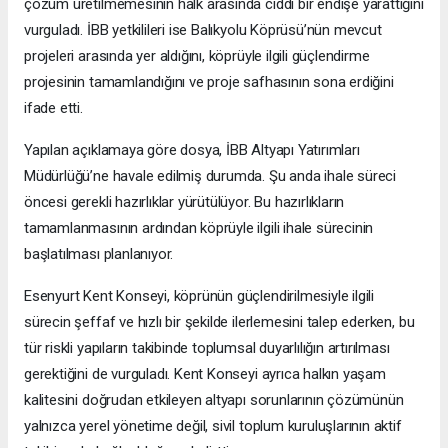
çözüm üretilmemesinin halk arasında ciddi bir endişe yarattığını
vurguladı. İBB yetkilileri ise Balıkyolu Köprüsü’nün mevcut
projeleri arasında yer aldığını, köprüyle ilgili güçlendirme
projesinin tamamlandığını ve proje safhasının sona erdiğini
ifade etti.
Yapılan açıklamaya göre dosya, İBB Altyapı Yatırımları
Müdürlüğü’ne havale edilmiş durumda. Şu anda ihale süreci
öncesi gerekli hazırlıklar yürütülüyor. Bu hazırlıkların
tamamlanmasının ardından köprüyle ilgili ihale sürecinin
başlatılması planlanıyor.
Esenyurt Kent Konseyi, köprünün güçlendirilmesiyle ilgili
sürecin şeffaf ve hızlı bir şekilde ilerlemesini talep ederken, bu
tür riskli yapıların takibinde toplumsal duyarlılığın artırılması
gerektiğini de vurguladı. Kent Konseyi ayrıca halkın yaşam
kalitesini doğrudan etkileyen altyapı sorunlarının çözümünün
yalnızca yerel yönetime değil, sivil toplum kuruluşlarının aktif