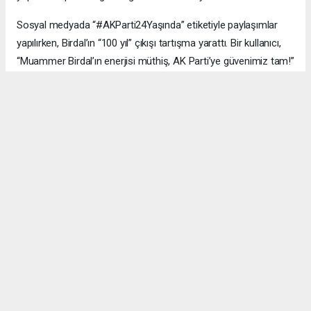
Sosyal medyada “#AKParti24Yaşında” etiketiyle paylaşımlar
yapılırken, Birdal’ın “100 yıl” çıkışı tartışma yarattı. Bir kullanıcı,
“Muammer Birdal’ın enerjisi müthiş, AK Parti’ye güvenimiz tam!”
derken, bir diğeri, “100 yıl iddialı, ama millet desteklerse neden
olmasın?” yorumunu yaptı.
#AK Parti
#Esenyurt
#Muammer Birdal
#Togay Çoban
#24. yıl kutlaması
#Recep Tayyip Erdoğan
#Necmi Kadıoğlu
#Şenay Değer
#Fethi Kaya
#başarı hikâyesi
Okuyucu Yorumları
(0)