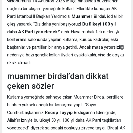
yıldönümünü 14 Ağustos 2025’te ilçe binasında düzenlenen
coşkulu bir akşam yemeği ile kutladı. Etkinlikte konuşan AK
Parti İstanbul İl Başkan Yardımcısı
Muammer Birdal
, iddialı bir
çıkış yaparak, “Biz daha yeni başlıyoruz!
Bu ülkeyi 100 yıl
daha AK Parti yönetecek
!” dedi. Hava muhalefeti nedeniyle
konferans salonunda yapılan kutlama, kurucu kadrolar, eski
başkanlar ve partilileri bir araya getirdi. Ancak masa yetersizliği
nedeniyle bazı gençlik kolları üyeleri ayakta kaldı, yine de coşku
eksik olmadı.
muammer birdal’dan dikkat
çeken sözler
Kutlama yemeğinde sahneye çıkan Muammer Birdal, partililere
hitaben yüksek enerjili bir konuşma yaptı. “Sayın
Cumhurbaşkanımız
Recep Tayyip Erdoğan
’ın liderliğinde,
Allah’ın izniyle bu ülkeyi 50 yıl, 100 yıl daha AK Parti teşkilatları
yönetecek!” diyerek salondaki coşkuyu zirveye taşıdı. Birdal, AK