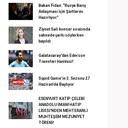
Bakan Fidan: “Rusya Barış
Anlaşması İçin Şartlarını
Hazırlıyor”
Ziynet Sali konser sırasında
sahnede şarkı söylerken
bayıldı
Galatasaray'dan Ederson
Transferi Hamlesi!
Squid Game’in 3. Sezonu 27
Haziran’da Başlıyor
ESENYURT KATİP ÇELEBİ
ANADOLU İMAM HATİP
LİSESİ’NDEN MEHTERANLI
MUHTEŞEM MEZUNİYET
TÖRENİ!