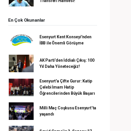
Transferi Hamlesi!
En Çok Okunanlar
Esenyurt Kent Konseyi'nden
İBB ile Önemli Görüşme
AK Parti’den İddialı Çıkış: 100
Yıl Daha Yöneteceğiz!
Esenyurt'a Çifte Gurur: Katip
Çelebi İmam Hatip
Öğrencilerinden Büyük Başarı
Milli Maç Coşkusu Esenyurt’ta
yaşandı