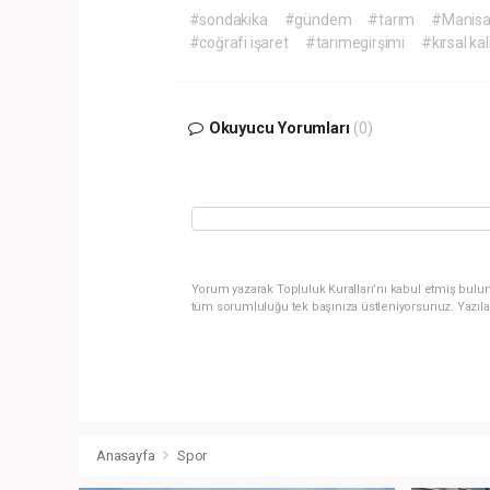
#sondakika
#gündem
#tarım
#Manis
#coğrafi işaret
#tarımegirşimi
#kırsal ka
Okuyucu Yorumları
(0)
Yorum yazarak Topluluk Kuralları’nı kabul etmiş bulun
tüm sorumluluğu tek başınıza üstleniyorsunuz. Yazıla
Anasayfa
Spor