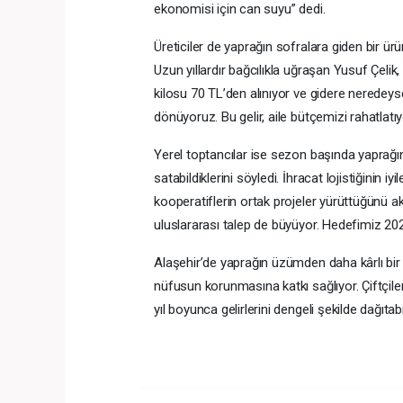
ekonomisi için can suyu” dedi.
Üreticiler de yaprağın sofralara giden bir ür
Uzun yıllardır bağcılıkla uğraşan Yusuf Çel
kilosu 70 TL’den alınıyor ve gidere neredeys
dönüyoruz. Bu gelir, aile bütçemizi rahatlatı
Yerel toptancılar ise sezon başında yaprağı
satabildiklerini söyledi. İhracat lojistiğinin i
kooperatiflerin ortak projeler yürüttüğünü a
uluslararası talep de büyüyor. Hedefimiz 20
Alaşehir’de yaprağın üzümden daha kârlı bir 
nüfusun korunmasına katkı sağlıyor. Çiftçil
yıl boyunca gelirlerini dengeli şekilde dağıtab