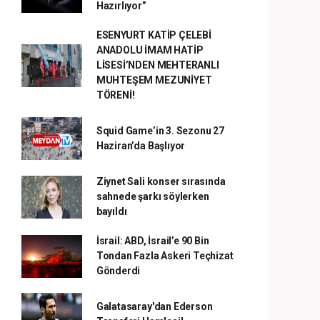
Hazırlıyor”
ESENYURT KATİP ÇELEBİ
ANADOLU İMAM HATİP
LİSESİ’NDEN MEHTERANLI
MUHTEŞEM MEZUNİYET
TÖRENİ!
Squid Game’in 3. Sezonu 27
Haziran’da Başlıyor
Ziynet Sali konser sırasında
sahnede şarkı söylerken
bayıldı
İsrail: ABD, İsrail’e 90 Bin
Tondan Fazla Askeri Teçhizat
Gönderdi
Galatasaray'dan Ederson