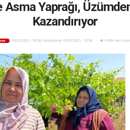
de Asma Yaprağı, Üzümde
Kazandırıyor
09.05.2025 - 18:38, Güncelleme: 09.05.2025 - 18:38
4749+ kez okun
omi