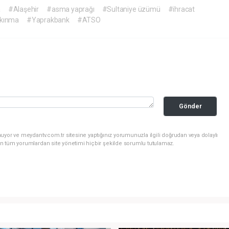
a
#Alaşehir
#asma yaprağı
#Sultaniye üzümü
#ihracat
lkınma
#Yaprakbank
#ATSO
Gönder
uyor ve meydantv.com.tr sitesine yaptığınız yorumunuzla ilgili doğrudan veya dolaylı
n tüm yorumlardan site yönetimi hiçbir şekilde sorumlu tutulamaz.