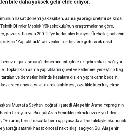
n bile daha yüksek gelir elde ediyor.
zümünün hasat dönemi yaklaşırken,
asma yaprağı
üretimi de kırsal
i. Teknik Bilimler Meslek Yüksekokulu’nun araştırmalarına göre,
en, pazar raflarında 200 TL’ye kadar alıcı buluyor. Üreticiler, sabahın
yaprakları “Yaprakbank” adı verilen merkezlere götürerek nakit
 henüz olgunlaşmadığı dönemde çiftçilere ek gelir imkânı sağlıyor.
iler, topladıkları asma yapraklarını çuval ve kelterlere yerleştirip bağ
artılan ve demetler halinde kasalara dizilen yaprakların bedelini,
rkezlerden anında nakit olarak alabilmesi, özellikle küçük işletme
şkanı Mustafa Seyhan, coğrafi işaretli
Alaşehir
Asma Yaprağı’nın
başta Ukrayna ve Birleşik Arap Emirlikleri olmak üzere yurt dışı
an, “Bu ürün, hem ihracatta hem iç piyasada artan talebiyle ekonomik
e yaprağı satarak hasat öncesi nakit akışı sağlıyor. Bu,
Alaşehir