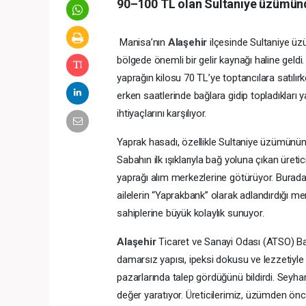
90–100 TL olan Sultaniye üzümünde
Manisa’nın
Alaşehir
ilçesinde Sultaniye ü
bölgede önemli bir gelir kaynağı haline geld
yaprağın kilosu 70 TL’ye toptancılara satılırk
erken saatlerinde bağlara gidip topladıkları 
ihtiyaçlarını karşılıyor.
Yaprak hasadı, özellikle Sultaniye üzümünün
Sabahın ilk ışıklarıyla bağ yoluna çıkan üretic
yaprağı alım merkezlerine götürüyor. Burada t
ailelerin “Yaprakbank” olarak adlandırdığı me
sahiplerine büyük kolaylık sunuyor.
Alaşehir
Ticaret ve Sanayi Odası (ATSO) Ba
damarsız yapısı, ipeksi dokusu ve lezzetiyle 
pazarlarında talep gördüğünü bildirdi. Seyh
değer yaratıyor. Üreticilerimiz, üzümden önc