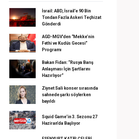
İsrail: ABD, İsrail’e 90 Bin
Tondan Fazla Askeri Teçhizat
Gönderdi
AGD-MGV’den “Mekke’nin
Fethi ve Kudüs Gecesi”
Programı
Bakan Fidan: “Rusya Barış
Anlaşması İçin Şartlarını
Hazırlıyor”
Ziynet Sali konser sırasında
sahnede şarkı söylerken
bayıldı
Squid Game’in 3. Sezonu 27
Haziran’da Başlıyor
ESENYURT KATİP ÇELEBİ