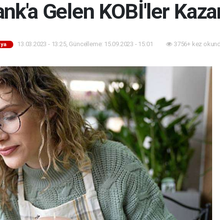
nk'a Gelen KOBİ'ler Kaza
13.03.2023 - 13:25, Güncelleme: 15.09.2023 - 15:01
3756+ kez okund
ya