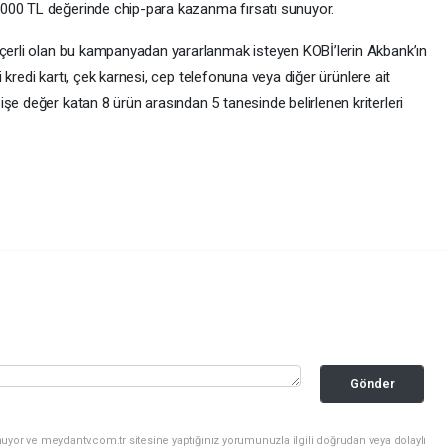
.000 TL değerinde chip-para kazanma fırsatı sunuyor.
eçerli olan bu kampanyadan yararlanmak isteyen KOBİ’lerin Akbank’ın
ri kredi kartı, çek karnesi, cep telefonuna veya diğer ürünlere ait
şe değer katan 8 ürün arasından 5 tanesinde belirlenen kriterleri
Gönder
uyor ve meydantv.com.tr sitesine yaptığınız yorumunuzla ilgili doğrudan veya dolaylı