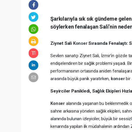
Şarkılarıyla sık sık gündeme gelen
söylerken fenalaşan Sali’nin neden
Ziynet Sali
Konser
Sırasında Fenalaştı: 
Sevilen sanatçı Ziynet Sali, İzmir’in gözde t
endişelendiren bir sağlık problemi yaşadı. Bin
performansının ortasında aniden fenalaşarak ba
arasında büyük panik yaratırken,
konser
bir
Seyirciler Panikledi, Sağlık Ekipleri Hızl
Konser
alanında yaşanan bu beklenmedik olay
sahne arkasına yönelen sağlık ekipleri, sahne
alanında bulunan izleyiciler, büyük bir sess
kenarında yapılan ilk müdahalenin ardından Z