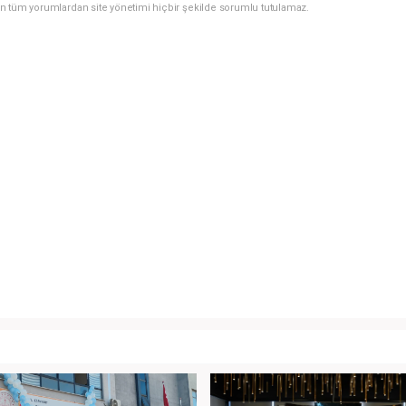
n tüm yorumlardan site yönetimi hiçbir şekilde sorumlu tutulamaz.