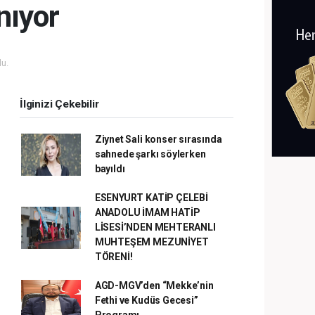
nıyor
u.
İlginizi Çekebilir
Ziynet Sali konser sırasında
sahnede şarkı söylerken
bayıldı
ESENYURT KATİP ÇELEBİ
ANADOLU İMAM HATİP
LİSESİ’NDEN MEHTERANLI
MUHTEŞEM MEZUNİYET
TÖRENİ!
AGD-MGV’den “Mekke’nin
Fethi ve Kudüs Gecesi”