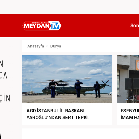
Son
Anasayfa
Dünya
AGD İSTANBUL İL BAŞKANI
ESENYU
YAROĞLU'NDAN SERT TEPKİ:
İMAM HA
“NATO’NUN ÜLKEMİZDE İŞİ NE?”
MEHTER
MEZUNİY