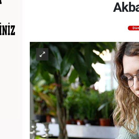
Akba
Dün