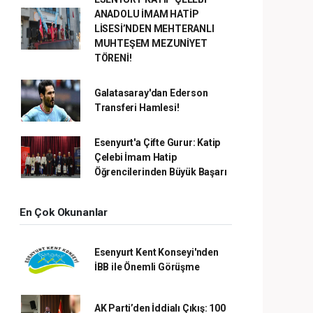
ANADOLU İMAM HATİP
LİSESİ’NDEN MEHTERANLI
MUHTEŞEM MEZUNİYET
TÖRENİ!
Galatasaray'dan Ederson
Transferi Hamlesi!
Esenyurt'a Çifte Gurur: Katip
Çelebi İmam Hatip
Öğrencilerinden Büyük Başarı
En Çok Okunanlar
Esenyurt Kent Konseyi'nden
İBB ile Önemli Görüşme
AK Parti’den İddialı Çıkış: 100