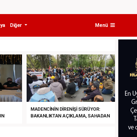
ya
Diğer
Menü
MADENCİNİN DİRENİŞİ SÜRÜYOR:
UN
BAKANLIKTAN AÇIKLAMA, SAHADAN
LA
MÜDAHALE HABERİ GELDİ!