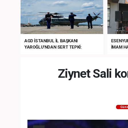
AGD İSTANBUL İL BAŞKANI
ESENYU
YAROĞLU'NDAN SERT TEPKİ:
İMAM HA
“NATO’NUN ÜLKEMİZDE İŞİ NE?”
MEHTER
MEZUNİY
Ziynet Sali k
Gün