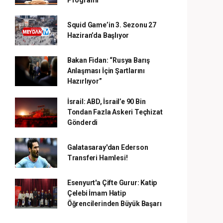
Programı
Squid Game’in 3. Sezonu 27
Haziran’da Başlıyor
Bakan Fidan: “Rusya Barış
Anlaşması İçin Şartlarını
Hazırlıyor”
İsrail: ABD, İsrail’e 90 Bin
Tondan Fazla Askeri Teçhizat
Gönderdi
Galatasaray'dan Ederson
Transferi Hamlesi!
Esenyurt'a Çifte Gurur: Katip
Çelebi İmam Hatip
Öğrencilerinden Büyük Başarı