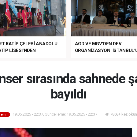
RT KATİP ÇELEBİ ANADOLU
AGD VE MGV’DEN DEV
TİP LİSESİ’NDEN
ORGANİZASYON: İSTANBUL’
ANLI MUHTEŞEM
FETHİ’NİN 573. YILI COŞKUY
ET TÖRENİ!
KUTLANACAK!
onser sırasında sahnede ş
bayıldı
19.05.2025 - 22:37, Güncelleme: 19.05.2025 - 22:37
7868+ kez okun
dem