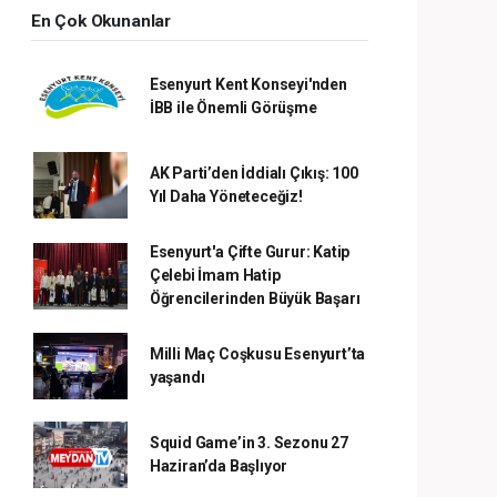
En Çok Okunanlar
Esenyurt Kent Konseyi'nden
İBB ile Önemli Görüşme
AK Parti’den İddialı Çıkış: 100
Yıl Daha Yöneteceğiz!
Esenyurt'a Çifte Gurur: Katip
Çelebi İmam Hatip
Öğrencilerinden Büyük Başarı
Milli Maç Coşkusu Esenyurt’ta
yaşandı
Squid Game’in 3. Sezonu 27
Haziran’da Başlıyor