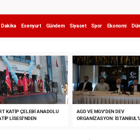
 Dakika
Esenyurt
Gündem
Siyaset
Spor
Ekonomi
Dün
RT KATİP ÇELEBİ ANADOLU
AGD VE MGV’DEN DEV
TİP LİSESİ’NDEN
ORGANİZASYON: İSTANBUL’
ANLI MUHTEŞEM
FETHİ’NİN 573. YILI COŞKUY
ET TÖRENİ!
KUTLANACAK!