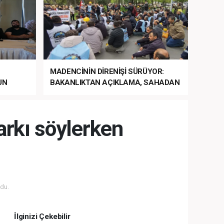
MADENCİNİN DİRENİŞİ SÜRÜYOR:
UN
BAKANLIKTAN AÇIKLAMA, SAHADAN
LA
MÜDAHALE HABERİ GELDİ!
arkı söylerken
du.
İlginizi Çekebilir