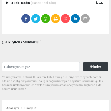
Erkek
|
Kadın
(Haberi Sesli Oku)
Okuyucu Yorumları
(0)
Gönder
Yorum yazarak Topluluk Kuralları’nı kabul etmiş bulunuyor ve meydantv.com.tr
sitesine yaptığınız yorumunuzla ilgili doğrudan veya dolaylı tüm sorumluluğu tek
başınıza üstleniyorsunuz. Yazılan tüm yorumlardan site yönetimi hiçbir şekilde
sorumlu tutulamaz.
Anasayfa
Esenyurt