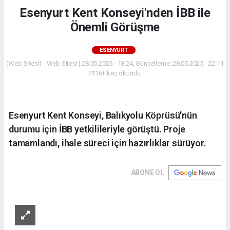
Esenyurt Kent Konseyi'nden İBB ile
Önemli Görüşme
ESENYURT
(Web Sitesi) - Web Sitesi | 28.05.2025 - 18:24, Güncelleme: 28.05.2025 - 22:11
7116+ kez okundu.
Esenyurt Kent Konseyi, Balıkyolu Köprüsü'nün
durumu için İBB yetkilileriyle görüştü. Proje
tamamlandı, ihale süreci için hazırlıklar sürüyor.
ABONE OL