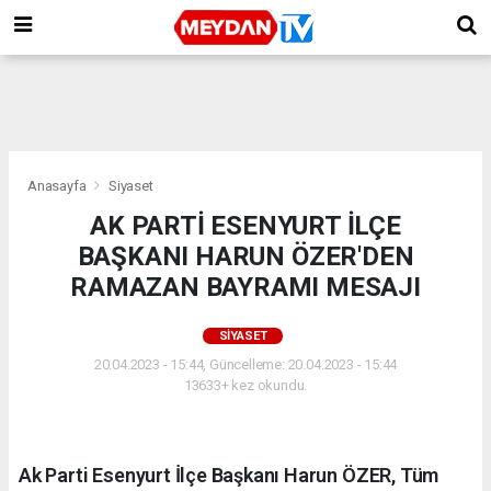
Anasayfa
Siyaset
AK PARTİ ESENYURT İLÇE
BAŞKANI HARUN ÖZER'DEN
RAMAZAN BAYRAMI MESAJI
SIYASET
20.04.2023 - 15:44, Güncelleme: 20.04.2023 - 15:44
13633+ kez okundu.
Ak Parti Esenyurt İlçe Başkanı Harun ÖZER, Tüm