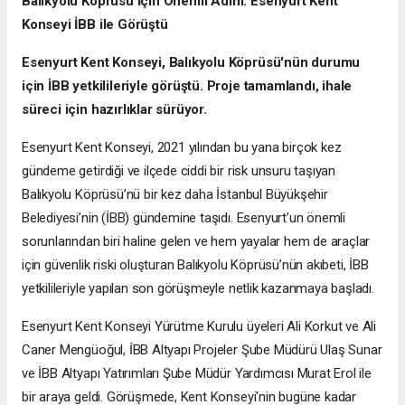
Balıkyolu Köprüsü İçin Önemli Adım: Esenyurt Kent
Konseyi İBB ile Görüştü
Esenyurt Kent Konseyi, Balıkyolu Köprüsü'nün durumu
için İBB yetkilileriyle görüştü. Proje tamamlandı, ihale
süreci için hazırlıklar sürüyor.
Esenyurt Kent Konseyi, 2021 yılından bu yana birçok kez
gündeme getirdiği ve ilçede ciddi bir risk unsuru taşıyan
Balıkyolu Köprüsü’nü bir kez daha İstanbul Büyükşehir
Belediyesi’nin (İBB) gündemine taşıdı. Esenyurt’un önemli
sorunlarından biri haline gelen ve hem yayalar hem de araçlar
için güvenlik riski oluşturan Balıkyolu Köprüsü’nün akıbeti, İBB
yetkilileriyle yapılan son görüşmeyle netlik kazanmaya başladı.
Esenyurt Kent Konseyi Yürütme Kurulu üyeleri Ali Korkut ve Ali
Caner Mengüoğul, İBB Altyapı Projeler Şube Müdürü Ulaş Sunar
ve İBB Altyapı Yatırımları Şube Müdür Yardımcısı Murat Erol ile
bir araya geldi. Görüşmede, Kent Konseyi'nin bugüne kadar