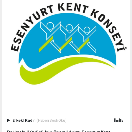
Erkek
|
Kadın
(Haberi Sesli Oku)