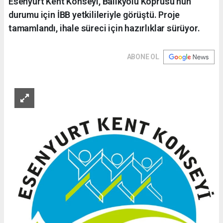
Esenyurt Kent Konseyi, Balıkyolu Köprüsü'nün
durumu için İBB yetkilileriyle görüştü. Proje
tamamlandı, ihale süreci için hazırlıklar sürüyor.
ABONE OL