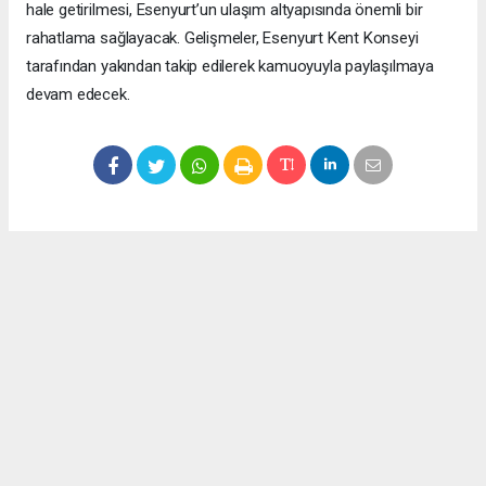
hale getirilmesi, Esenyurt’un ulaşım altyapısında önemli bir
rahatlama sağlayacak. Gelişmeler, Esenyurt Kent Konseyi
tarafından yakından takip edilerek kamuoyuyla paylaşılmaya
devam edecek.
Okuyucu Yorumları
(0)
Gönder
Yorum yazarak Topluluk Kuralları’nı kabul etmiş bulunuyor ve meydantv.com.tr
sitesine yaptığınız yorumunuzla ilgili doğrudan veya dolaylı tüm sorumluluğu tek
başınıza üstleniyorsunuz. Yazılan tüm yorumlardan site yönetimi hiçbir şekilde
sorumlu tutulamaz.