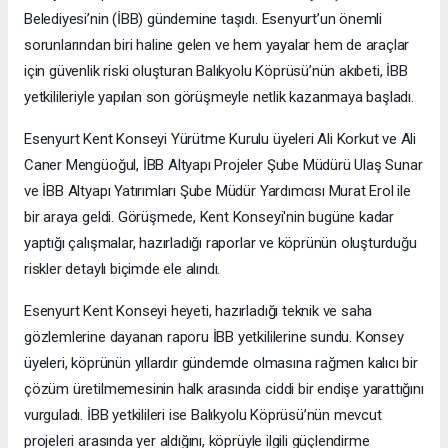
Belediyesi’nin (İBB) gündemine taşıdı. Esenyurt’un önemli
sorunlarından biri haline gelen ve hem yayalar hem de araçlar
için güvenlik riski oluşturan Balıkyolu Köprüsü’nün akıbeti, İBB
yetkilileriyle yapılan son görüşmeyle netlik kazanmaya başladı.
Esenyurt Kent Konseyi Yürütme Kurulu üyeleri Ali Korkut ve Ali
Caner Mengüoğul, İBB Altyapı Projeler Şube Müdürü Ulaş Sunar
ve İBB Altyapı Yatırımları Şube Müdür Yardımcısı Murat Erol ile
bir araya geldi. Görüşmede, Kent Konseyi'nin bugüne kadar
yaptığı çalışmalar, hazırladığı raporlar ve köprünün oluşturduğu
riskler detaylı biçimde ele alındı.
Esenyurt Kent Konseyi heyeti, hazırladığı teknik ve saha
gözlemlerine dayanan raporu İBB yetkililerine sundu. Konsey
üyeleri, köprünün yıllardır gündemde olmasına rağmen kalıcı bir
çözüm üretilmemesinin halk arasında ciddi bir endişe yarattığını
vurguladı. İBB yetkilileri ise Balıkyolu Köprüsü’nün mevcut
projeleri arasında yer aldığını, köprüyle ilgili güçlendirme