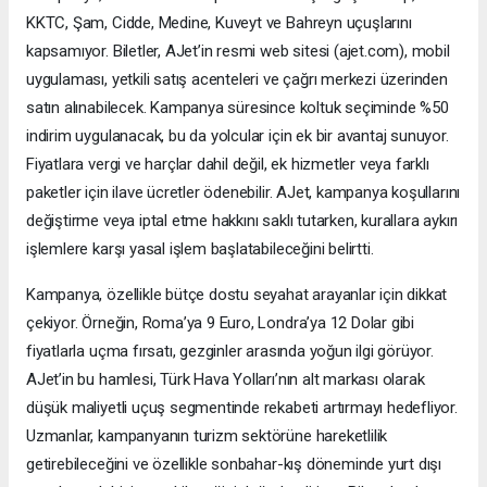
KKTC, Şam, Cidde, Medine, Kuveyt ve Bahreyn uçuşlarını
kapsamıyor. Biletler, AJet’in resmi web sitesi (ajet.com), mobil
uygulaması, yetkili satış acenteleri ve çağrı merkezi üzerinden
satın alınabilecek. Kampanya süresince koltuk seçiminde %50
indirim uygulanacak, bu da yolcular için ek bir avantaj sunuyor.
Fiyatlara vergi ve harçlar dahil değil, ek hizmetler veya farklı
paketler için ilave ücretler ödenebilir. AJet, kampanya koşullarını
değiştirme veya iptal etme hakkını saklı tutarken, kurallara aykırı
işlemlere karşı yasal işlem başlatabileceğini belirtti.
Kampanya, özellikle bütçe dostu seyahat arayanlar için dikkat
çekiyor. Örneğin, Roma’ya 9 Euro, Londra’ya 12 Dolar gibi
fiyatlarla uçma fırsatı, gezginler arasında yoğun ilgi görüyor.
AJet’in bu hamlesi, Türk Hava Yolları’nın alt markası olarak
düşük maliyetli uçuş segmentinde rekabeti artırmayı hedefliyor.
Uzmanlar, kampanyanın turizm sektörüne hareketlilik
getirebileceğini ve özellikle sonbahar-kış döneminde yurt dışı