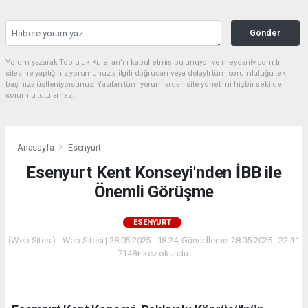
Gönder
Yorum yazarak Topluluk Kuralları’nı kabul etmiş bulunuyor ve meydantv.com.tr
sitesine yaptığınız yorumunuzla ilgili doğrudan veya dolaylı tüm sorumluluğu tek
başınıza üstleniyorsunuz. Yazılan tüm yorumlardan site yönetimi hiçbir şekilde
sorumlu tutulamaz.
Anasayfa
Esenyurt
Esenyurt Kent Konseyi'nden İBB ile
Önemli Görüşme
ESENYURT
(Web Sitesi) - Web Sitesi | 28.05.2025 - 18:24, Güncelleme: 28.05.2025 - 22:11
7148+ kez okundu.