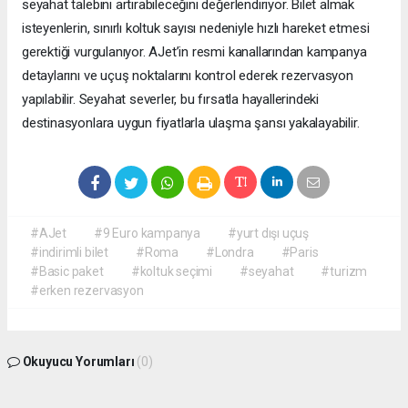
seyahat talebini artırabileceğini değerlendiriyor. Bilet almak
isteyenlerin, sınırlı koltuk sayısı nedeniyle hızlı hareket etmesi
gerektiği vurgulanıyor. AJet’in resmi kanallarından kampanya
detaylarını ve uçuş noktalarını kontrol ederek rezervasyon
yapılabilir. Seyahat severler, bu fırsatla hayallerindeki
destinasyonlara uygun fiyatlarla ulaşma şansı yakalayabilir.
#AJet
#9 Euro kampanya
#yurt dışı uçuş
#indirimli bilet
#Roma
#Londra
#Paris
#Basic paket
#koltuk seçimi
#seyahat
#turizm
#erken rezervasyon
Okuyucu Yorumları
(0)