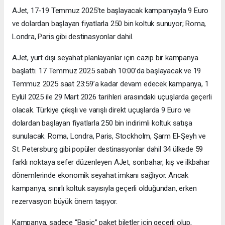
AJet, 17-19 Temmuz 2025’te başlayacak kampanyayla 9 Euro
ve dolardan başlayan fiyatlarla 250 bin koltuk sunuyor; Roma,
Londra, Paris gibi destinasyonlar dahil.
AJet, yurt dışı seyahat planlayanlar için cazip bir kampanya
başlattı. 17 Temmuz 2025 sabah 10:00’da başlayacak ve 19
Temmuz 2025 saat 23:59’a kadar devam edecek kampanya, 1
Eylül 2025 ile 29 Mart 2026 tarihleri arasındaki uçuşlarda geçerli
olacak. Türkiye çıkışlı ve varışlı direkt uçuşlarda 9 Euro ve
dolardan başlayan fiyatlarla 250 bin indirimli koltuk satışa
sunulacak. Roma, Londra, Paris, Stockholm, Şarm El-Şeyh ve
St. Petersburg gibi popüler destinasyonlar dahil 34 ülkede 59
farklı noktaya sefer düzenleyen AJet, sonbahar, kış ve ilkbahar
dönemlerinde ekonomik seyahat imkanı sağlıyor. Ancak
kampanya, sınırlı koltuk sayısıyla geçerli olduğundan, erken
rezervasyon büyük önem taşıyor.
Kampanya, sadece “Basic” paket biletler için geçerli olup,