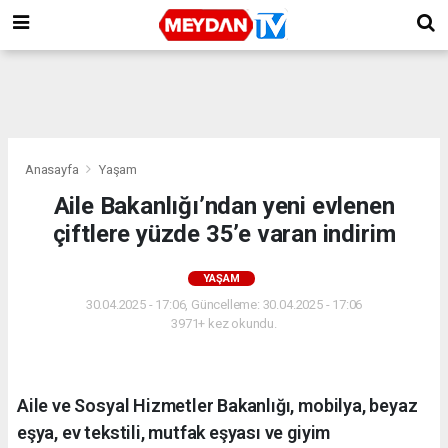
Anasayfa
Yaşam
Aile Bakanlığı’ndan yeni evlenen
çiftlere yüzde 35’e varan indirim
YAŞAM
30.04.2025 - 17:06, Güncelleme: 30.04.2025 - 17:06
3971+ kez okundu.
Aile ve Sosyal Hizmetler Bakanlığı, mobilya, beyaz
eşya, ev tekstili, mutfak eşyası ve giyim