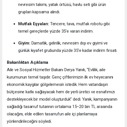
nevresim takımı, yatak örtüsü, havlu seti gibi ürün
grupları kapsama alındı.
Mutfak Eşyaları:
Tencere, tava, mutfak robotu gibi
temel gereçlerde yüzde 35’e varan indirim.
Giyim:
Damatlık, gelinlik, nevresim dışı ev giyimi ve
günlük kıyafet grubunda yüzde 35’e kadar indirim fırsatı.
Bakanlıktan Açıklama
Aile ve Sosyal Hizmetler Bakanı Derya Yanık, “Evlilik, aile
kurumunun temel taşıdır. Genç çiftlerimizin ilk ev heyecanını
ekonomik kaygılar gölgelemesin istedik. Hem vatandaşın
bütçesine katkı sağlayacak hem de yerli üretici ve esnafımızı
destekleyecek bir model oluşturduk” dedi. Yanık, kampanyanın
sağladığı tasarruf tutarının ortalama 15–20 bin TL arasında
olacağını, elde edilen tasarrufun aile içi planlamaya
yönlendirileceğini söyledi.