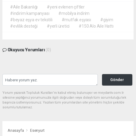
#Aile Bakanlığı
#yeni evlenen çiftler
#indirim kampanyası
#mobilya indirim
#beyaz eşya ev tekstili
#mutfak eşyası
#giyim
#evlilik desteği
#yerli üretici
#150 Alo Aile Hattı
Okuyucu Yorumları
(0)
Gönder
Yorum yazarak Topluluk Kuralları’nı kabul etmiş bulunuyor ve meydantv.com.tr
sitesine yaptığınız yorumunuzla ilgili doğrudan veya dolaylı tüm sorumluluğu tek
başınıza üstleniyorsunuz. Yazılan tüm yorumlardan site yönetimi hiçbir şekilde
sorumlu tutulamaz.
Anasayfa
Esenyurt