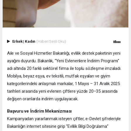
Erkek
|
Kadın
(Haberi Sesli Oku)
Aile ve Sosyal Hizmetler Bakanlığı, evlilik destek paketinin yeni
ayağını duyurdu. Bakanlık, “Yeni Evlenenlere İndirim Programı”
adı altında 20 farklı sektörel firma ile toplu sözleşme imzaladı.
Mobilya, beyaz eşya, ev tekstili, mutfak eşyaları ve giyim
kategorilerindeki anlaşmalı markalar, 1 Mayıs – 31 Aralık 2025
tarihleri arasında yeni evlenen çiftlere yüzde 20–35 arasında
değişen oranlarda indirim uygulayacak.
Başvuru ve İndirim Mekanizması
Kampanyadan yararlanmak isteyen çiftler, e-Devlet şifreleriyle
Bakanlığın internet sitesine girip “Evlilik Bilgi Doğrulama”