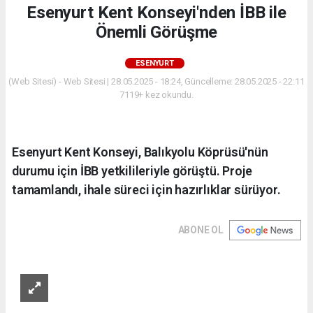
Esenyurt Kent Konseyi'nden İBB ile
Önemli Görüşme
ESENYURT
(Web Sitesi) - Web Sitesi | 28.05.2025 - 18:24, Güncelleme: 28.05.2025 - 22:11
7119+ kez okundu.
Esenyurt Kent Konseyi, Balıkyolu Köprüsü'nün
durumu için İBB yetkilileriyle görüştü. Proje
tamamlandı, ihale süreci için hazırlıklar sürüyor.
ABONE OL