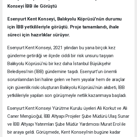
Konseyi İBB ile Görüştü
Esenyurt Kent Konseyi, Balıkyolu Köprüsü'nün durumu
için İBB yetkilileriyle görüştü. Proje tamamlandı, ihale
süreci için hazırlıklar sürüyor.
Esenyurt Kent Konseyi, 2021 yılından bu yana birçok kez
gündeme getirdiği ve ilçede ciddi bir risk unsuru taşıyan
Balıkyolu Köprüsü’nü bir kez daha İstanbul Büyükşehir
Belediyesi’nin (İBB) gündemine taşıdı. Esenyurt’un önemli
sorunlarından biri haline gelen ve hem yayalar hem de araçlar
için güvenlik riski oluşturan Balıkyolu Köprüsü’nün akıbeti, İBB
yetkilileriyle yapılan son görüşmeyle netlik kazanmaya başladı.
Esenyurt Kent Konseyi Yürütme Kurulu üyeleri Ali Korkut ve Ali
Caner Mengüoğul, İBB Altyapı Projeler Şube Müdürü Ulaş Sunar
ve İBB Altyapı Yatırımları Şube Müdür Yardımcısı Murat Erol ile
bir araya geldi. Görüşmede, Kent Konseyi'nin bugüne kadar