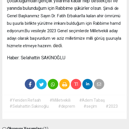
çocukluğumdan gençlik yıllarıma kadar hep destekçisi ve
yanında bulunduğum için Rabbime şükürler olsun.
Şimdi de
Genel Başkanımız Sayın Dr. Fatih Erbakan'la kalan ahir ömrümü
bu şuurla birlikte yürütme imkanı bulduğum için Rabbime hamd
ediyorum.Bu vesileyle 2023 Genel seçimlerde Milletvekili aday
adayı olarak başvurdum ve aziz milletimize milli görüş şuuruyla
. dedi.
hizmete etmeye hazırım
Haber: Selahattin SAKİNOĞLU
#Yeniden Refaah
#Milletvekili
#Adem Tabaş
#Selahattin Sakinoğlu.
#deprem
#seçim
#2023
Okuyucu Yorumları
(1)