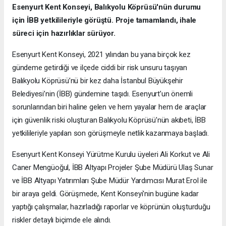
Esenyurt Kent Konseyi, Balıkyolu Köprüsü'nün durumu
için İBB yetkilileriyle görüştü. Proje tamamlandı, ihale
süreci için hazırlıklar sürüyor.
Esenyurt Kent Konseyi, 2021 yılından bu yana birçok kez
gündeme getirdiği ve ilçede ciddi bir risk unsuru taşıyan
Balıkyolu Köprüsü’nü bir kez daha İstanbul Büyükşehir
Belediyesi’nin (İBB) gündemine taşıdı. Esenyurt’un önemli
sorunlarından biri haline gelen ve hem yayalar hem de araçlar
için güvenlik riski oluşturan Balıkyolu Köprüsü’nün akıbeti, İBB
yetkilileriyle yapılan son görüşmeyle netlik kazanmaya başladı.
Esenyurt Kent Konseyi Yürütme Kurulu üyeleri Ali Korkut ve Ali
Caner Mengüoğul, İBB Altyapı Projeler Şube Müdürü Ulaş Sunar
ve İBB Altyapı Yatırımları Şube Müdür Yardımcısı Murat Erol ile
bir araya geldi. Görüşmede, Kent Konseyi'nin bugüne kadar
yaptığı çalışmalar, hazırladığı raporlar ve köprünün oluşturduğu
riskler detaylı biçimde ele alındı.