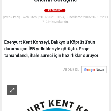
ESENYURT
(Web Sitesi) - Web Sitesi | 28.05.2025 - 18:24, Güncelleme: 28.05.2025 - 22:11
7121+ kez okundu.
Esenyurt Kent Konseyi, Balıkyolu Köprüsü'nün
durumu için İBB yetkilileriyle görüştü. Proje
tamamlandı, ihale süreci için hazırlıklar sürüyor.
ABONE OL