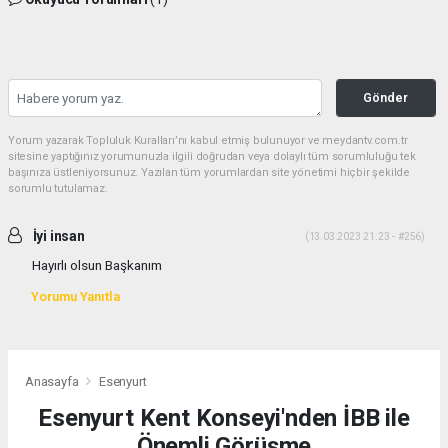
Gönder
Yorum yazarak Topluluk Kuralları’nı kabul etmiş bulunuyor ve meydantv.com.tr
sitesine yaptığınız yorumunuzla ilgili doğrudan veya dolaylı tüm sorumluluğu tek
başınıza üstleniyorsunuz. Yazılan tüm yorumlardan site yönetimi hiçbir şekilde
sorumlu tutulamaz.
İyi insan
(13.03.2023 21:23 - #256)
Hayırlı olsun Başkanım
Yorumu Yanıtla
Anasayfa
Esenyurt
Esenyurt Kent Konseyi'nden İBB ile
Önemli Görüşme