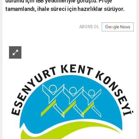
durumu için İBB yetkilileriyle görüştü. Proje
tamamlandı, ihale süreci için hazırlıklar sürüyor.
ABONE OL