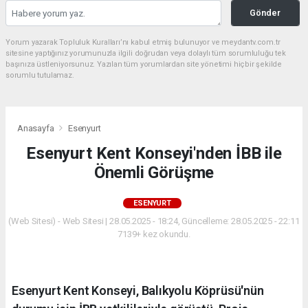
Gönder
Yorum yazarak Topluluk Kuralları’nı kabul etmiş bulunuyor ve meydantv.com.tr
sitesine yaptığınız yorumunuzla ilgili doğrudan veya dolaylı tüm sorumluluğu tek
başınıza üstleniyorsunuz. Yazılan tüm yorumlardan site yönetimi hiçbir şekilde
sorumlu tutulamaz.
Anasayfa
Esenyurt
Esenyurt Kent Konseyi'nden İBB ile
Önemli Görüşme
ESENYURT
(Web Sitesi) - Web Sitesi | 28.05.2025 - 18:24, Güncelleme: 28.05.2025 - 22:11
7139+ kez okundu.
Esenyurt Kent Konseyi, Balıkyolu Köprüsü'nün