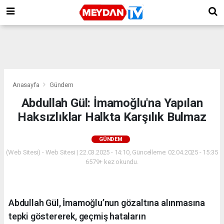
Anasayfa
Gündem
Abdullah Gül: İmamoğlu'na Yapılan
Haksızlıklar Halkta Karşılık Bulmaz
GÜNDEM
(Web Sitesi) - Web Sitesi | 22.03.2025 - 14:10, Güncelleme: 02.04.2025 - 15:35
6579+ kez okundu.
Abdullah Gül, İmamoğlu’nun gözaltına alınmasına
tepki göstererek, geçmiş hataların