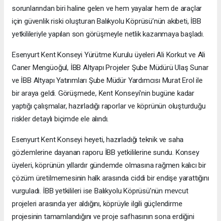
sorunlarından biri haline gelen ve hem yayalar hem de araçlar
için güvenlik riski oluşturan Balıkyolu Köprüsü’nün akıbeti, İBB
yetkilileriyle yapılan son görüşmeyle netlik kazanmaya başladı.
Esenyurt Kent Konseyi Yürütme Kurulu üyeleri Ali Korkut ve Ali
Caner Mengüoğul, İBB Altyapı Projeler Şube Müdürü Ulaş Sunar
ve İBB Altyapı Yatırımları Şube Müdür Yardımcısı Murat Erol ile
bir araya geldi. Görüşmede, Kent Konseyi'nin bugüne kadar
yaptığı çalışmalar, hazırladığı raporlar ve köprünün oluşturduğu
riskler detaylı biçimde ele alındı.
Esenyurt Kent Konseyi heyeti, hazırladığı teknik ve saha
gözlemlerine dayanan raporu İBB yetkililerine sundu. Konsey
üyeleri, köprünün yıllardır gündemde olmasına rağmen kalıcı bir
çözüm üretilmemesinin halk arasında ciddi bir endişe yarattığını
vurguladı. İBB yetkilileri ise Balıkyolu Köprüsü’nün mevcut
projeleri arasında yer aldığını, köprüyle ilgili güçlendirme
projesinin tamamlandığını ve proje safhasının sona erdiğini