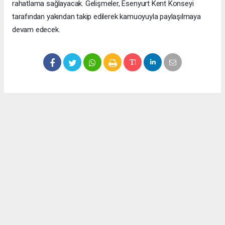
rahatlama sağlayacak. Gelişmeler, Esenyurt Kent Konseyi
tarafından yakından takip edilerek kamuoyuyla paylaşılmaya
devam edecek.
Okuyucu Yorumları
(0)
Gönder
Yorum yazarak Topluluk Kuralları’nı kabul etmiş bulunuyor ve meydantv.com.tr
sitesine yaptığınız yorumunuzla ilgili doğrudan veya dolaylı tüm sorumluluğu tek
başınıza üstleniyorsunuz. Yazılan tüm yorumlardan site yönetimi hiçbir şekilde
sorumlu tutulamaz.