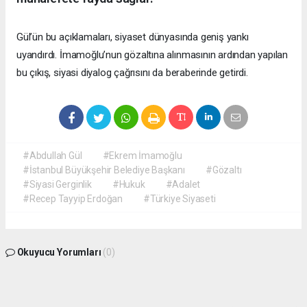
Gül’ün bu açıklamaları, siyaset dünyasında geniş yankı
uyandırdı. İmamoğlu’nun gözaltına alınmasının ardından yapılan
bu çıkış, siyasi diyalog çağrısını da beraberinde getirdi.
#Abdullah Gül
#Ekrem İmamoğlu
#İstanbul Büyükşehir Belediye Başkanı
#Gözaltı
#Siyasi Gerginlik
#Hukuk
#Adalet
#Recep Tayyip Erdoğan
#Türkiye Siyaseti
Okuyucu Yorumları
(0)