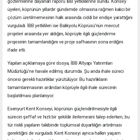
gözlemlerine dayanan raporu İBB yetkililerine sundu. Konsey
üyeleri, köprünün yıllardır gündemde olmasına rağmen kalıcı bir
çözüm üretilmemesinin halk arasında ciddi bir endişe yarattığını
vurguladı. İBB yetkilileri ise Balıkyolu Köprüsü’nün mevcut
projeleri arasında yer aldığını, köprüyle ilgili güçlendirme
projesinin tamamlandığını ve proje safhasının sona erdiğini
ifade etti.
Yapılan açıklamaya göre dosya, İBB Altyapı Yatırımları
Müdürlüğü’ne havale edilmiş durumda. Şu anda ihale süreci
öncesi gerekli hazırlıklar yürütülüyor. Bu hazırlıkların
tamamlanmasının ardından köprüyle ilgili ihale sürecinin
başlatılması planlanıyor.
Esenyurt Kent Konseyi, köprünün güçlendirilmesiyle ilgili
sürecin şeffaf ve hızlı bir şekilde ilerlemesini talep ederken, bu
tür riskli yapıların takibinde toplumsal duyarlılığın artırılması
gerektiğini de vurguladı. Kent Konseyi ayrıca halkın yaşam