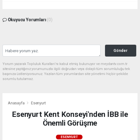
Okuyucu Yorumları
(0)
Gönder
Yorum yazarak Topluluk Kuralları’nı kabul etmiş bulunuyor ve meydantv.com.tr
sitesine yaptığınız yorumunuzla ilgili doğrudan veya dolaylı tüm sorumluluğu tek
başınıza üstleniyorsunuz. Yazılan tüm yorumlardan site yönetimi hiçbir şekilde
sorumlu tutulamaz.
Anasayfa
Esenyurt
Esenyurt Kent Konseyi'nden İBB ile
Önemli Görüşme
ESENYURT