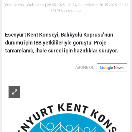
(Web Sitesi) - Web Sitesi | 28.05.2025 - 18:24, Güncelleme: 28.05.2025 - 22:11
7131+ kez okundu.
Esenyurt Kent Konseyi, Balıkyolu Köprüsü'nün
durumu için İBB yetkilileriyle görüştü. Proje
tamamlandı, ihale süreci için hazırlıklar sürüyor.
ABONE OL