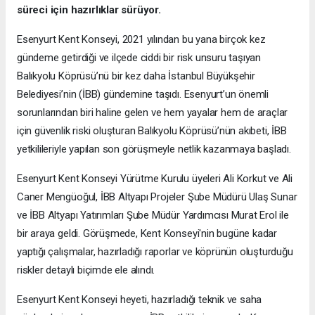
süreci için hazırlıklar sürüyor.
Esenyurt Kent Konseyi, 2021 yılından bu yana birçok kez
gündeme getirdiği ve ilçede ciddi bir risk unsuru taşıyan
Balıkyolu Köprüsü’nü bir kez daha İstanbul Büyükşehir
Belediyesi’nin (İBB) gündemine taşıdı. Esenyurt’un önemli
sorunlarından biri haline gelen ve hem yayalar hem de araçlar
için güvenlik riski oluşturan Balıkyolu Köprüsü’nün akıbeti, İBB
yetkilileriyle yapılan son görüşmeyle netlik kazanmaya başladı.
Esenyurt Kent Konseyi Yürütme Kurulu üyeleri Ali Korkut ve Ali
Caner Mengüoğul, İBB Altyapı Projeler Şube Müdürü Ulaş Sunar
ve İBB Altyapı Yatırımları Şube Müdür Yardımcısı Murat Erol ile
bir araya geldi. Görüşmede, Kent Konseyi'nin bugüne kadar
yaptığı çalışmalar, hazırladığı raporlar ve köprünün oluşturduğu
riskler detaylı biçimde ele alındı.
Esenyurt Kent Konseyi heyeti, hazırladığı teknik ve saha