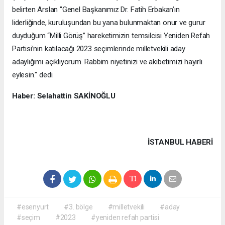
belirten Arslan "Genel Başkanımız Dr. Fatih Erbakan’ın
liderliğinde, kuruluşundan bu yana bulunmaktan onur ve gurur
duyduğum “Milli Görüş” hareketimizin temsilcisi Yeniden Refah
Partisi’nin katılacağı 2023 seçimlerinde milletvekili aday
adaylığımı açıklıyorum. Rabbim niyetinizi ve akıbetimizi hayırlı
eylesin." dedi.
Haber: Selahattin SAKİNOĞLU
İSTANBUL HABERİ
#esenyurt
#3. bölge
#milletvekili
#aday
#seçim
#2023
#yeniden refah partisi