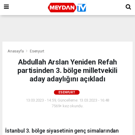
Anasayfa
Esenyurt
Abdullah Arslan Yeniden Refah
partisinden 3. bölge milletvekili
aday adaylığını açıkladı
ESENYURT
13.03.2023 - 14:59, Güncelleme: 13.03.2023 - 16:48
7569+ kez okundu.
İstanbul 3. bölge siyasetinin genç simalarından