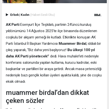
Erkek
|
Kadın
(Haberi Sesli Oku)
AK Parti
Esenyurt İlçe Teşkilatı, partinin 24’üncü kuruluş
yıldönümünü 14 Ağustos 2025’te ilçe binasında düzenlenen
coşkulu bir akşam yemeği ile kutladı. Etkinlikte konuşan AK
Parti İstanbul İl Başkan Yardımcısı
Muammer Birdal
, iddialı bir
çıkış yaparak, “Biz daha yeni başlıyoruz!
Bu ülkeyi 100 yıl
daha AK Parti yönetecek
!” dedi. Hava muhalefeti nedeniyle
konferans salonunda yapılan kutlama, kurucu kadrolar, eski
başkanlar ve partilileri bir araya getirdi. Ancak masa yetersizliği
nedeniyle bazı gençlik kolları üyeleri ayakta kaldı, yine de coşku
eksik olmadı.
muammer birdal’dan dikkat
çeken sözler