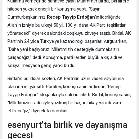
Kutlama yemeğinde sahneye çıkan Muammer Birdal, partililere
hitaben yüksek enerjili bir konuşma yaptı. “Sayın
Cumhurbaşkanımız
Recep Tayyip Erdoğan
’ın liderliğinde,
Allah’ın izniyle bu ülkeyi 50 yıl, 100 yıl daha AK Parti teşkilatları
yönetecek!” diyerek salondaki coşkuyu zirveye taşıdı. Birdal, AK
Parti’nin 24 yılda Türkiye’ye kazandırdığı başarıları vurgularken,
“Daha yeni başlıyoruz. Milletimizin desteğiyle durmaksızın
çalışacağız,” dedi. Konuşma, partililerden büyük alkış aldı ve
sosyal medyada geniş yankı buldu.
Birdal’ın bu iddialı sözleri, AK Parti’nin uzun vadeli vizyonuna
olan inancı yansıttı. Partililer, konuşmanın ardından “Recep
Tayyip Erdoğan” sloganlarıyla salonu inletti. Birdal, konuşmasını,
“Milletimizin iradesiyle yazılmış bir başarı hikâyesini devam
ettireceğiz,” diyerek tamamladı.
esenyurt’ta birlik ve dayanışma
gecesi