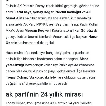
Etkinlik, AK Parti’nin Esenyurt’taki köklü geçmişini gözler önüne
serdi.
Fethi Kaya
,
Şenay Değer
,
Necmi Kadıoğlu
ve
Ali
Murat Alatepe
gibi partinin efsane isimleri, kutlamada bir
araya geldi. AK Parti MKYK Üyesi
Seyithan İzsiz
, Kadın Kolları
MKYK Üyesi
Mercan Koç
ve İl Koordinatörü
İlker Gürbüz
de
geceye katılan önemli isimlerdi. Ancak eski ilçe başkanı
Harun
Özer
’in katılmaması dikkat çekti.
Hava muhalefeti nedeniyle bahçede yapılması planlanan
etkinlik, ilçe binasının konferans salonuna taşındı.
Masa
yetersizliği
, bazı gençlik kolları üyelerinin ayakta kalmasına
neden olsa da, bu durum coşkuyu gölgelemedi. İlçe Başkanı
Togay Çoban
, “Bu küçük aksilikler, aile olduğumuz gerçeğini
değiştirmez,” diyerek partilileri motive etti.
ak parti’nin 24 yıllık mirası
Togay Çoban, konuşmasında AK Parti’nin 24 yılını “milletin