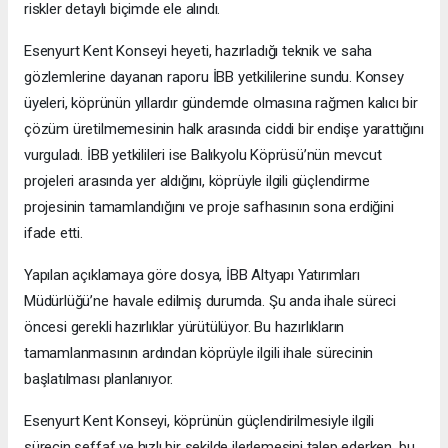
riskler detaylı biçimde ele alındı.
Esenyurt Kent Konseyi heyeti, hazırladığı teknik ve saha
gözlemlerine dayanan raporu İBB yetkililerine sundu. Konsey
üyeleri, köprünün yıllardır gündemde olmasına rağmen kalıcı bir
çözüm üretilmemesinin halk arasında ciddi bir endişe yarattığını
vurguladı. İBB yetkilileri ise Balıkyolu Köprüsü’nün mevcut
projeleri arasında yer aldığını, köprüyle ilgili güçlendirme
projesinin tamamlandığını ve proje safhasının sona erdiğini
ifade etti.
Yapılan açıklamaya göre dosya, İBB Altyapı Yatırımları
Müdürlüğü’ne havale edilmiş durumda. Şu anda ihale süreci
öncesi gerekli hazırlıklar yürütülüyor. Bu hazırlıkların
tamamlanmasının ardından köprüyle ilgili ihale sürecinin
başlatılması planlanıyor.
Esenyurt Kent Konseyi, köprünün güçlendirilmesiyle ilgili
sürecin şeffaf ve hızlı bir şekilde ilerlemesini talep ederken, bu