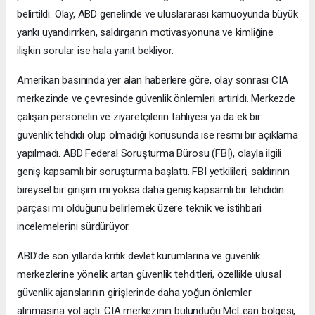
belirtildi. Olay, ABD genelinde ve uluslararası kamuoyunda büyük
yankı uyandırırken, saldırganın motivasyonuna ve kimliğine
ilişkin sorular ise hala yanıt bekliyor.
Amerikan basınında yer alan haberlere göre, olay sonrası CIA
merkezinde ve çevresinde güvenlik önlemleri artırıldı. Merkezde
çalışan personelin ve ziyaretçilerin tahliyesi ya da ek bir
güvenlik tehdidi olup olmadığı konusunda ise resmi bir açıklama
yapılmadı. ABD Federal Soruşturma Bürosu (FBI), olayla ilgili
geniş kapsamlı bir soruşturma başlattı. FBI yetkilileri, saldırının
bireysel bir girişim mi yoksa daha geniş kapsamlı bir tehdidin
parçası mı olduğunu belirlemek üzere teknik ve istihbari
incelemelerini sürdürüyor.
ABD’de son yıllarda kritik devlet kurumlarına ve güvenlik
merkezlerine yönelik artan güvenlik tehditleri, özellikle ulusal
güvenlik ajanslarının girişlerinde daha yoğun önlemler
alınmasına yol açtı. CIA merkezinin bulunduğu McLean bölgesi,