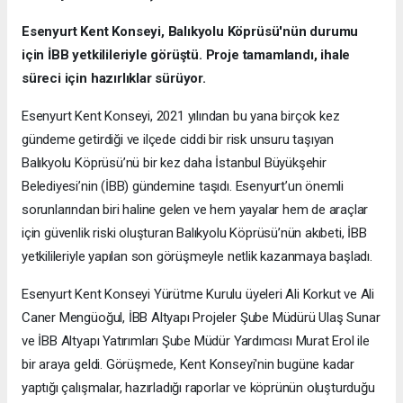
Esenyurt Kent Konseyi, Balıkyolu Köprüsü'nün durumu
için İBB yetkilileriyle görüştü. Proje tamamlandı, ihale
süreci için hazırlıklar sürüyor.
Esenyurt Kent Konseyi, 2021 yılından bu yana birçok kez
gündeme getirdiği ve ilçede ciddi bir risk unsuru taşıyan
Balıkyolu Köprüsü’nü bir kez daha İstanbul Büyükşehir
Belediyesi’nin (İBB) gündemine taşıdı. Esenyurt’un önemli
sorunlarından biri haline gelen ve hem yayalar hem de araçlar
için güvenlik riski oluşturan Balıkyolu Köprüsü’nün akıbeti, İBB
yetkilileriyle yapılan son görüşmeyle netlik kazanmaya başladı.
Esenyurt Kent Konseyi Yürütme Kurulu üyeleri Ali Korkut ve Ali
Caner Mengüoğul, İBB Altyapı Projeler Şube Müdürü Ulaş Sunar
ve İBB Altyapı Yatırımları Şube Müdür Yardımcısı Murat Erol ile
bir araya geldi. Görüşmede, Kent Konseyi'nin bugüne kadar
yaptığı çalışmalar, hazırladığı raporlar ve köprünün oluşturduğu