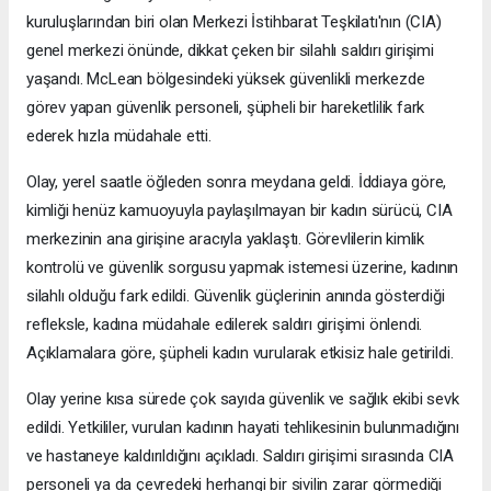
kuruluşlarından biri olan Merkezi İstihbarat Teşkilatı'nın (CIA)
genel merkezi önünde, dikkat çeken bir silahlı saldırı girişimi
yaşandı. McLean bölgesindeki yüksek güvenlikli merkezde
görev yapan güvenlik personeli, şüpheli bir hareketlilik fark
ederek hızla müdahale etti.
Olay, yerel saatle öğleden sonra meydana geldi. İddiaya göre,
kimliği henüz kamuoyuyla paylaşılmayan bir kadın sürücü, CIA
merkezinin ana girişine aracıyla yaklaştı. Görevlilerin kimlik
kontrolü ve güvenlik sorgusu yapmak istemesi üzerine, kadının
silahlı olduğu fark edildi. Güvenlik güçlerinin anında gösterdiği
refleksle, kadına müdahale edilerek saldırı girişimi önlendi.
Açıklamalara göre, şüpheli kadın vurularak etkisiz hale getirildi.
Olay yerine kısa sürede çok sayıda güvenlik ve sağlık ekibi sevk
edildi. Yetkililer, vurulan kadının hayati tehlikesinin bulunmadığını
ve hastaneye kaldırıldığını açıkladı. Saldırı girişimi sırasında CIA
personeli ya da çevredeki herhangi bir sivilin zarar görmediği