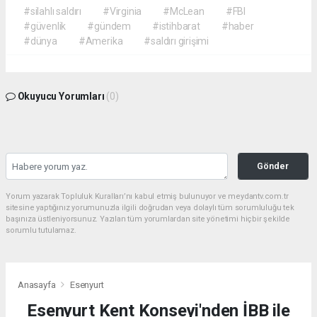
#silahlı saldırı
#Virginia
#McLean
#FBI
#güvenlik
#gündem
#istihbarat
#haber
#dünya
#Amerika
#saldırı girişimi
Okuyucu Yorumları
(0)
Gönder
Yorum yazarak Topluluk Kuralları’nı kabul etmiş bulunuyor ve meydantv.com.tr
sitesine yaptığınız yorumunuzla ilgili doğrudan veya dolaylı tüm sorumluluğu tek
başınıza üstleniyorsunuz. Yazılan tüm yorumlardan site yönetimi hiçbir şekilde
sorumlu tutulamaz.
Anasayfa
Esenyurt
Esenyurt Kent Konseyi'nden İBB ile