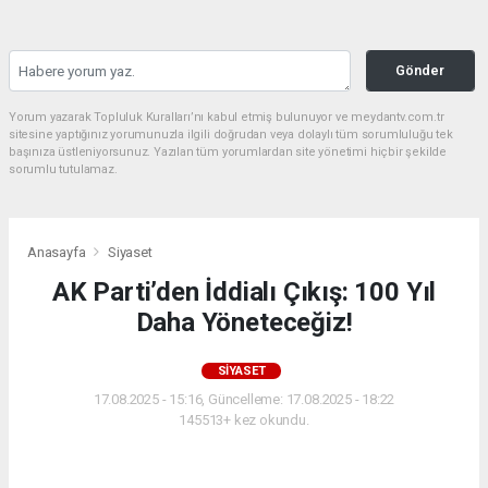
Gönder
Yorum yazarak Topluluk Kuralları’nı kabul etmiş bulunuyor ve meydantv.com.tr
sitesine yaptığınız yorumunuzla ilgili doğrudan veya dolaylı tüm sorumluluğu tek
başınıza üstleniyorsunuz. Yazılan tüm yorumlardan site yönetimi hiçbir şekilde
sorumlu tutulamaz.
Anasayfa
Siyaset
AK Parti’den İddialı Çıkış: 100 Yıl
Daha Yöneteceğiz!
SIYASET
17.08.2025 - 15:16, Güncelleme: 17.08.2025 - 18:22
145513+ kez okundu.