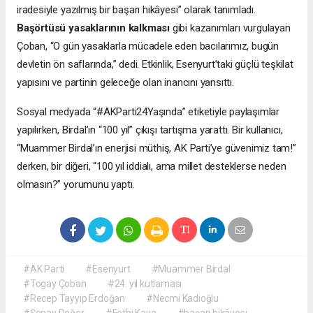
iradesiyle yazılmış bir başarı hikâyesi” olarak tanımladı.
Başörtüsü yasaklarının kalkması
gibi kazanımları vurgulayan
Çoban, “O gün yasaklarla mücadele eden bacılarımız, bugün
devletin ön saflarında,” dedi. Etkinlik, Esenyurt’taki güçlü teşkilat
yapısını ve partinin geleceğe olan inancını yansıttı.
Sosyal medyada “#AKParti24Yaşında” etiketiyle paylaşımlar
yapılırken, Birdal’ın “100 yıl” çıkışı tartışma yarattı. Bir kullanıcı,
“Muammer Birdal’ın enerjisi müthiş, AK Parti’ye güvenimiz tam!”
derken, bir diğeri, “100 yıl iddialı, ama millet desteklerse neden
olmasın?” yorumunu yaptı.
#AK Parti
#Esenyurt
#Muammer Birdal
#Togay Çoban
#24. yıl kutlaması
#Recep Tayyip Erdoğan
#Necmi Kadıoğlu
#Şenay Değer
#Fethi Kaya
#başarı hikâyesi