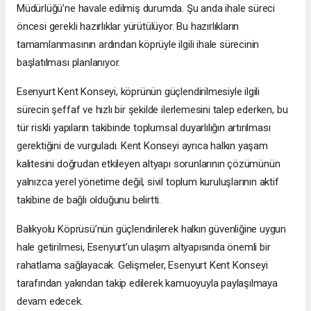
Müdürlüğü’ne havale edilmiş durumda. Şu anda ihale süreci
öncesi gerekli hazırlıklar yürütülüyor. Bu hazırlıkların
tamamlanmasının ardından köprüyle ilgili ihale sürecinin
başlatılması planlanıyor.
Esenyurt Kent Konseyi, köprünün güçlendirilmesiyle ilgili
sürecin şeffaf ve hızlı bir şekilde ilerlemesini talep ederken, bu
tür riskli yapıların takibinde toplumsal duyarlılığın artırılması
gerektiğini de vurguladı. Kent Konseyi ayrıca halkın yaşam
kalitesini doğrudan etkileyen altyapı sorunlarının çözümünün
yalnızca yerel yönetime değil, sivil toplum kuruluşlarının aktif
takibine de bağlı olduğunu belirtti.
Balıkyolu Köprüsü’nün güçlendirilerek halkın güvenliğine uygun
hale getirilmesi, Esenyurt’un ulaşım altyapısında önemli bir
rahatlama sağlayacak. Gelişmeler, Esenyurt Kent Konseyi
tarafından yakından takip edilerek kamuoyuyla paylaşılmaya
devam edecek.