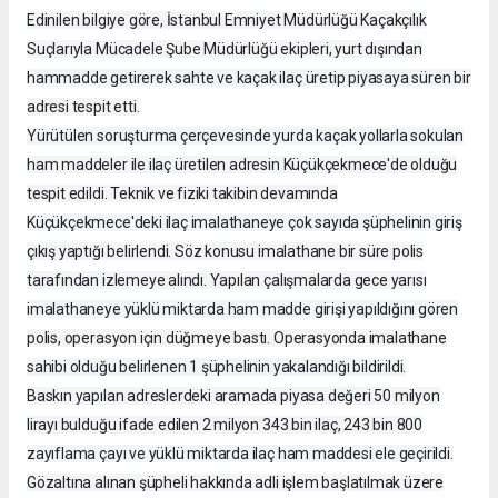
Edinilen bilgiye göre, İstanbul Emniyet Müdürlüğü Kaçakçılık
Suçlarıyla Mücadele Şube Müdürlüğü ekipleri, yurt dışından
hammadde getirerek sahte ve kaçak ilaç üretip piyasaya süren bir
adresi tespit etti.
Yürütülen soruşturma çerçevesinde yurda kaçak yollarla sokulan
ham maddeler ile ilaç üretilen adresin Küçükçekmece'de olduğu
tespit edildi. Teknik ve fiziki takibin devamında
Küçükçekmece'deki ilaç imalathaneye çok sayıda şüphelinin giriş
çıkış yaptığı belirlendi. Söz konusu imalathane bir süre polis
tarafından izlemeye alındı. Yapılan çalışmalarda gece yarısı
imalathaneye yüklü miktarda ham madde girişi yapıldığını gören
polis, operasyon için düğmeye bastı. Operasyonda imalathane
sahibi olduğu belirlenen 1 şüphelinin yakalandığı bildirildi.
Baskın yapılan adreslerdeki aramada piyasa değeri 50 milyon
lirayı bulduğu ifade edilen 2 milyon 343 bin ilaç, 243 bin 800
zayıflama çayı ve yüklü miktarda ilaç ham maddesi ele geçirildi.
Gözaltına alınan şüpheli hakkında adli işlem başlatılmak üzere