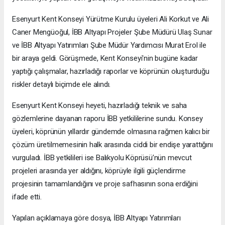
Esenyurt Kent Konseyi Yürütme Kurulu üyeleri Ali Korkut ve Ali
Caner Mengüoğul, İBB Altyapı Projeler Şube Müdürü Ulaş Sunar
ve İBB Altyapı Yatırımları Şube Müdür Yardımcısı Murat Erol ile
bir araya geldi. Görüşmede, Kent Konseyi'nin bugüne kadar
yaptığı çalışmalar, hazırladığı raporlar ve köprünün oluşturduğu
riskler detaylı biçimde ele alındı.
Esenyurt Kent Konseyi heyeti, hazırladığı teknik ve saha
gözlemlerine dayanan raporu İBB yetkililerine sundu. Konsey
üyeleri, köprünün yıllardır gündemde olmasına rağmen kalıcı bir
çözüm üretilmemesinin halk arasında ciddi bir endişe yarattığını
vurguladı. İBB yetkilileri ise Balıkyolu Köprüsü’nün mevcut
projeleri arasında yer aldığını, köprüyle ilgili güçlendirme
projesinin tamamlandığını ve proje safhasının sona erdiğini
ifade etti.
Yapılan açıklamaya göre dosya, İBB Altyapı Yatırımları