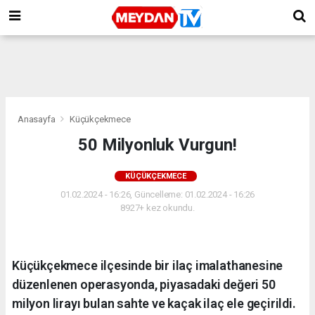
Anasayfa
Küçükçekmece
50 Milyonluk Vurgun!
KÜÇÜKÇEKMECE
01.02.2024 - 16:26, Güncelleme: 01.02.2024 - 16:26
8927+ kez okundu.
Küçükçekmece ilçesinde bir ilaç imalathanesine
düzenlenen operasyonda, piyasadaki değeri 50
milyon lirayı bulan sahte ve kaçak ilaç ele geçirildi.