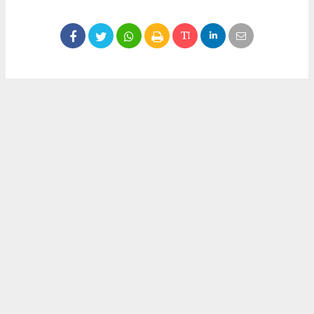
Okuyucu Yorumları
(0)
Gönder
Yorum yazarak Topluluk Kuralları’nı kabul etmiş bulunuyor ve meydantv.com.tr
sitesine yaptığınız yorumunuzla ilgili doğrudan veya dolaylı tüm sorumluluğu tek
başınıza üstleniyorsunuz. Yazılan tüm yorumlardan site yönetimi hiçbir şekilde
sorumlu tutulamaz.
haber paketi
haber scripti
haber yazılımı