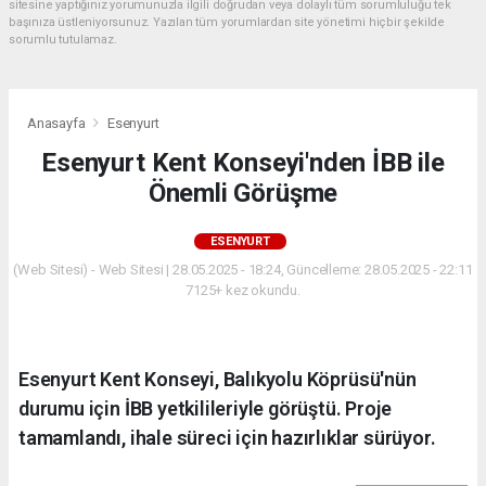
sitesine yaptığınız yorumunuzla ilgili doğrudan veya dolaylı tüm sorumluluğu tek
başınıza üstleniyorsunuz. Yazılan tüm yorumlardan site yönetimi hiçbir şekilde
sorumlu tutulamaz.
Anasayfa
Esenyurt
Esenyurt Kent Konseyi'nden İBB ile
Önemli Görüşme
ESENYURT
(Web Sitesi) - Web Sitesi | 28.05.2025 - 18:24, Güncelleme: 28.05.2025 - 22:11
7125+ kez okundu.
Esenyurt Kent Konseyi, Balıkyolu Köprüsü'nün
durumu için İBB yetkilileriyle görüştü. Proje
tamamlandı, ihale süreci için hazırlıklar sürüyor.