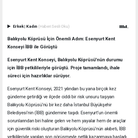
Erkek
|
Kadın
(Haberi Sesli Oku)
Balıkyolu Köprüsü İçin Önemli Adım: Esenyurt Kent
Konseyi İBB ile Görüştü
Esenyurt Kent Konseyi, Balıkyolu Köprüsü'nün durumu
için İBB yetkilileriyle görüştü. Proje tamamlandı, ihale
süreci için hazırlıklar sürüyor.
Esenyurt Kent Konseyi, 2021 yılından bu yana birçok kez
gündeme getirdiği ve ilçede ciddi bir risk unsuru taşıyan
Balıkyolu Köprüsü’nü bir kez daha İstanbul Büyükşehir
Belediyesi’nin (İBB) gündemine taşıdı. Esenyurt’un önemli
sorunlarından biri haline gelen ve hem yayalar hem de araçlar
için güvenlik riski oluşturan Balıkyolu Köprüsü’nün akıbeti, İBB
yetkilileriyle yapılan son görüşmeyle netlik kazanmaya başladı.