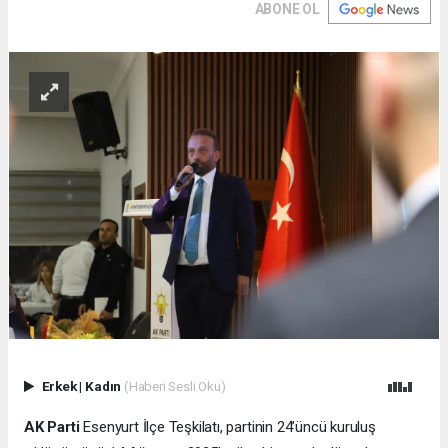
ABONE OL
Erkek
|
Kadın
(Haberi Sesli Oku)
AK Parti
Esenyurt İlçe Teşkilatı, partinin 24’üncü kuruluş