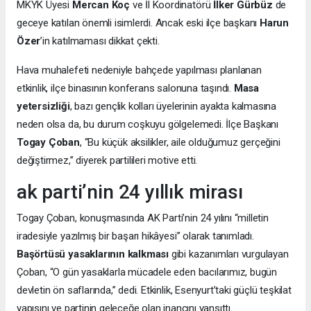
MKYK Üyesi
Mercan Koç
ve İl Koordinatörü
İlker Gürbüz
de
geceye katılan önemli isimlerdi. Ancak eski ilçe başkanı
Harun
Özer
’in katılmaması dikkat çekti.
Hava muhalefeti nedeniyle bahçede yapılması planlanan
etkinlik, ilçe binasının konferans salonuna taşındı.
Masa
yetersizliği
, bazı gençlik kolları üyelerinin ayakta kalmasına
neden olsa da, bu durum coşkuyu gölgelemedi. İlçe Başkanı
Togay Çoban
, “Bu küçük aksilikler, aile olduğumuz gerçeğini
değiştirmez,” diyerek partilileri motive etti.
ak parti’nin 24 yıllık mirası
Togay Çoban, konuşmasında AK Parti’nin 24 yılını “milletin
iradesiyle yazılmış bir başarı hikâyesi” olarak tanımladı.
Başörtüsü yasaklarının kalkması
gibi kazanımları vurgulayan
Çoban, “O gün yasaklarla mücadele eden bacılarımız, bugün
devletin ön saflarında,” dedi. Etkinlik, Esenyurt’taki güçlü teşkilat
yapısını ve partinin geleceğe olan inancını yansıttı.