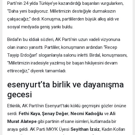
Parti’nin 24 yılda Türkiye’ye kazandırdığı başarıları vurgularken,
“Daha yeni başlıyoruz. Milletimizin desteğiyle durmaksızın
çalışacağız,” dedi. Konuşma, partililerden büyük alkış aldı ve
sosyal medyada geniş yankı buldu.
Birdal’ın bu iddialı sözleri, AK Parti’nin uzun vadeli vizyonuna
olan inancı yansıttı. Partililer, konuşmanın ardından “Recep
Tayyip Erdoğan” sloganlarıyla salonu inletti. Birdal, konuşmasını,
“Milletimizin iradesiyle yazılmış bir başarı hikâyesini devam
ettireceğiz,” diyerek tamamladı.
esenyurt’ta birlik ve dayanışma
gecesi
Etkinlik, AK Parti’nin Esenyurt’taki köklü geçmişini gözler önüne
serdi.
Fethi Kaya
,
Şenay Değer
,
Necmi Kadıoğlu
ve
Ali
Murat Alatepe
gibi partinin efsane isimleri, kutlamada bir
araya geldi. AK Parti MKYK Üyesi
Seyithan İzsiz
, Kadın Kolları