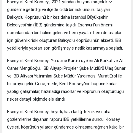
Esenyurt Kent Konseyi, 2021 yılından bu yana birçok kez
gündeme getirdiği ve ilçede ciddi bir risk unsuru taşıyan
Balıkyolu Köprüsü’nü bir kez daha İstanbul Büyükşehir
Belediyesi’nin (İBB) gündemine taşıdı. Esenyurt’un önemli
sorunlarından biri haline gelen ve hem yayalar hem de araçlar
için güvenlik riski oluşturan Balıkyolu Köprüsü’nün akıbeti, İBB
yetkilileriyle yapılan son görüşmeyle netlik kazanmaya başladı.
Esenyurt Kent Konseyi Yürütme Kurulu üyeleri Ali Korkut ve Ali
Caner Mengüoğul, İBB Altyapı Projeler Şube Müdürü Ulaş Sunar
ve İBB Altyapı Yatırımları Şube Müdür Yardımcısı Murat Erol ile
bir araya geldi. Görüşmede, Kent Konseyi'nin bugüne kadar
yaptığı çalışmalar, hazırladığı raporlar ve köprünün oluşturduğu
riskler detaylı biçimde ele alındı.
Esenyurt Kent Konseyi heyeti, hazırladığı teknik ve saha
gözlemlerine dayanan raporu İBB yetkililerine sundu. Konsey
üyeleri, köprünün yıllardır gündemde olmasına rağmen kalıcı bir