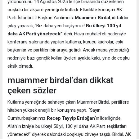
yıldönümünü 14 Ağustos 2025’te ilçe binasında düzenlenen
coşkulu bir akşam yemeği ile kutladı. Etkinlikte konuşan AK
Parti İstanbul İl Başkan Yardımcısı
Muammer Birdal
, iddialı bir
çıkış yaparak, “Biz daha yeni başlıyoruz!
Bu ülkeyi 100 yıl
daha AK Parti yönetecek
!” dedi. Hava muhalefeti nedeniyle
konferans salonunda yapılan kutlama, kurucu kadrolar, eski
başkanlar ve partilileri bir araya getirdi. Ancak masa yetersizliği
nedeniyle bazı gençlik kolları üyeleri ayakta kaldı, yine de coşku
eksik olmadı.
muammer birdal’dan dikkat
çeken sözler
Kutlama yemeğinde sahneye çıkan Muammer Birdal, partililere
hitaben yüksek enerjili bir konuşma yaptı. “Sayın
Cumhurbaşkanımız
Recep Tayyip Erdoğan
’ın liderliğinde,
Allah’ın izniyle bu ülkeyi 50 yıl, 100 yıl daha AK Parti teşkilatları
yönetecek!” diyerek salondaki coşkuyu zirveye taşıdı. Birdal, AK