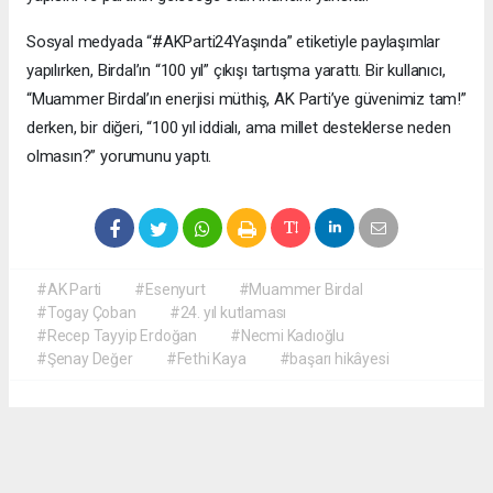
Sosyal medyada “#AKParti24Yaşında” etiketiyle paylaşımlar
yapılırken, Birdal’ın “100 yıl” çıkışı tartışma yarattı. Bir kullanıcı,
“Muammer Birdal’ın enerjisi müthiş, AK Parti’ye güvenimiz tam!”
derken, bir diğeri, “100 yıl iddialı, ama millet desteklerse neden
olmasın?” yorumunu yaptı.
#AK Parti
#Esenyurt
#Muammer Birdal
#Togay Çoban
#24. yıl kutlaması
#Recep Tayyip Erdoğan
#Necmi Kadıoğlu
#Şenay Değer
#Fethi Kaya
#başarı hikâyesi
Okuyucu Yorumları
(0)