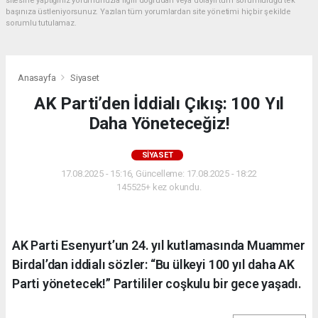
sitesine yaptığınız yorumunuzla ilgili doğrudan veya dolaylı tüm sorumluluğu tek
başınıza üstleniyorsunuz. Yazılan tüm yorumlardan site yönetimi hiçbir şekilde
sorumlu tutulamaz.
Anasayfa
Siyaset
AK Parti’den İddialı Çıkış: 100 Yıl
Daha Yöneteceğiz!
SIYASET
17.08.2025 - 15:16, Güncelleme: 17.08.2025 - 18:22
145525+ kez okundu.
AK Parti Esenyurt’un 24. yıl kutlamasında Muammer
Birdal’dan iddialı sözler: “Bu ülkeyi 100 yıl daha AK
Parti yönetecek!” Partililer coşkulu bir gece yaşadı.