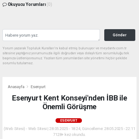
Okuyucu Yorumları
(0)
Gönder
Yorum yazarak Topluluk Kuralları’nı kabul etmiş bulunuyor ve meydantv.com.tr
sitesine yaptığınız yorumunuzla ilgili doğrudan veya dolaylı tüm sorumluluğu tek
başınıza üstleniyorsunuz. Yazılan tüm yorumlardan site yönetimi hiçbir şekilde
sorumlu tutulamaz.
Anasayfa
Esenyurt
Esenyurt Kent Konseyi'nden İBB ile
Önemli Görüşme
ESENYURT
(Web Sitesi) - Web Sitesi | 28.05.2025 - 18:24, Güncelleme: 28.05.2025 - 22:11
7128+ kez okundu.