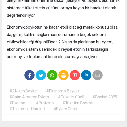
bireysel katılımın önemine dikkat çekiliyor. Bu boykot, ekonomik
sistemde tüketicilerin gücünü ortaya koyan bir hareket olarak
değerlendiriliyor.
Ekonomik boykotun ne kadar etkili olacağı merak konusu olsa
da, geniş katılım sağlanması durumunda birçok sektörü
etkileyebileceği düşünülüyor. 2 Nisan'da planlanan bu eylem,
ekonomik sistem üzerindeki bireysel etkinin farkındalığını
artırmayı ve toplumsal bilinç oluşturmayı amaçlıyor.
#2 Nisan Boykot
#Ekonomik Boykot
#Satın Almama Eylemi
#Tüketici Gücü
#Boykot 2025
#Ekonomi
#Protesto
#Tüketim Boykotu
#Toplumsal Hareket
#Eylem Günü