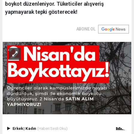
boykot düzenleniyor. Tüketiciler alışveriş
yapmayarak tepki gösterecek!
ABONE OL
Erkek
|
Kadın
(Haberi Sesli Oku)