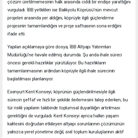
çözüm üretilmemesinin halk arasında ciddi bir endişe yarattığını
vurguladı. İBB yetkilileri ise Balıkyolu Köprüsü’nün mevcut
projeleri arasında yer aldığını, köprüyle ilgili güçlendirme
projesinin tamamlandığını ve proje safhasının sona erdiğini
ifade etti.
Yapılan açıklamaya göre dosya, İBB Altyapı Yatırımları
Müdürlüğü’ne havale edilmiş durumda. Şu anda ihale süreci
öncesi gerekli hazırlıklar yürütülüyor. Bu hazırlıkların
tamamlanmasının ardından köprüyle ilgili ihale sürecinin
başlatılması planlanıyor.
Esenyurt Kent Konseyi, köprünün güçlendirilmesiyle ilgili
sürecin şeffaf ve hızlı bir şekilde ilerlemesini talep ederken, bu
tür riskli yapıların takibinde toplumsal duyarlılığın artırılması
gerektiğini de vurguladı. Kent Konseyi ayrıca halkın yaşam
kalitesini doğrudan etkileyen altyapı sorunlarının çözümünün
yalnızca yerel yönetime değil, sivil toplum kuruluşlarının aktif