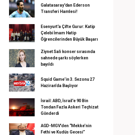
Galatasaray'dan Ederson
Transferi Hamlesi!
Esenyurt'a Çifte Gurur: Katip
Çelebi İmam Hatip
Öğrencilerinden Büyük Başarı
Ziynet Sali konser sırasında
sahnede şarkı söylerken
bayıldı
Squid Game’in 3. Sezonu 27
Haziran’da Başlıyor
İsrail: ABD, İsrail’e 90 Bin
Tondan Fazla Askeri Teçhizat
Gönderdi
AGD-MGV’den “Mekke’nin
Fethi ve Kudüs Gecesi”