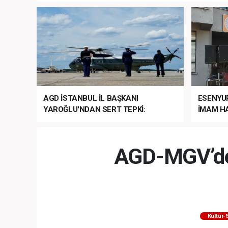
AGD İSTANBUL İL BAŞKANI
ESENYU
YAROĞLU'NDAN SERT TEPKİ:
İMAM HA
“NATO’NUN ÜLKEMİZDE İŞİ NE?”
MEHTER
MEZUNİY
AGD-MGV’den
Kültür-