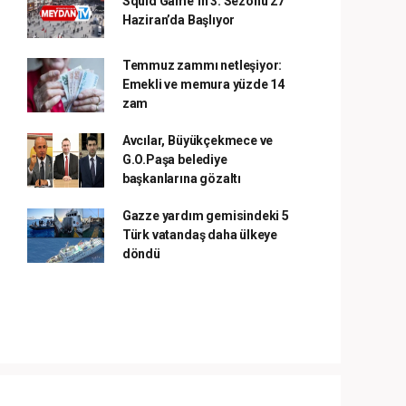
Squid Game’in 3. Sezonu 27
Haziran’da Başlıyor
Temmuz zammı netleşiyor:
Emekli ve memura yüzde 14
zam
Avcılar, Büyükçekmece ve
G.O.Paşa belediye
başkanlarına gözaltı
Gazze yardım gemisindeki 5
Türk vatandaş daha ülkeye
döndü