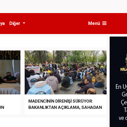
ya
Diğer
Menü
MADENCİNİN DİRENİŞİ SÜRÜYOR:
UN
BAKANLIKTAN AÇIKLAMA, SAHADAN
LA
MÜDAHALE HABERİ GELDİ!