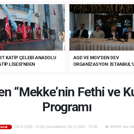
RT KATİP ÇELEBİ ANADOLU
AGD VE MGV’DEN DEV
TİP LİSESİ’NDEN
ORGANİZASYON: İSTANBUL’
ANLI MUHTEŞEM
FETHİ’NİN 573. YILI COŞKUY
ET TÖRENİ!
KUTLANACAK!
 “Mekke’nin Fethi ve K
Programı
28.12.2025 - 13:50, Güncelleme: 28.12.2025 - 13:50
90970+ kez ok
Sanat