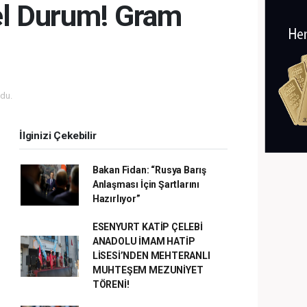
cel Durum! Gram
du.
İlginizi Çekebilir
Bakan Fidan: “Rusya Barış
Anlaşması İçin Şartlarını
Hazırlıyor”
ESENYURT KATİP ÇELEBİ
ANADOLU İMAM HATİP
LİSESİ’NDEN MEHTERANLI
MUHTEŞEM MEZUNİYET
TÖRENİ!