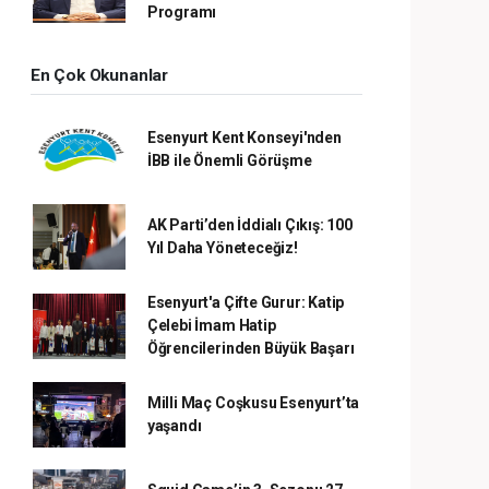
Programı
En Çok Okunanlar
Esenyurt Kent Konseyi'nden
İBB ile Önemli Görüşme
AK Parti’den İddialı Çıkış: 100
Yıl Daha Yöneteceğiz!
Esenyurt'a Çifte Gurur: Katip
Çelebi İmam Hatip
Öğrencilerinden Büyük Başarı
Milli Maç Coşkusu Esenyurt’ta
yaşandı