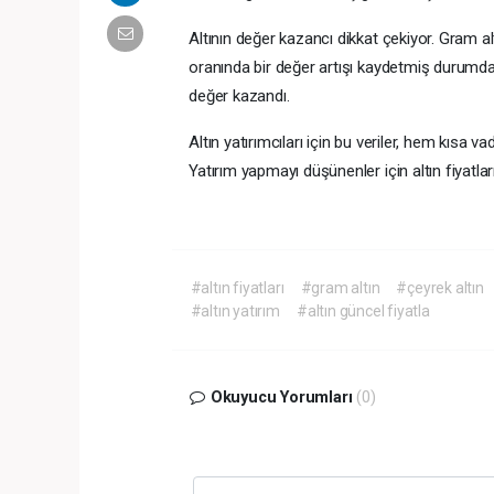
Altının değer kazancı dikkat çekiyor. Gram a
oranında bir değer artışı kaydetmiş durumda
değer kazandı.
Altın yatırımcıları için bu veriler, hem kısa v
Yatırım yapmayı düşünenler için altın fiyatla
#altın fiyatları
#gram altın
#çeyrek altın
#altın yatırım
#altın güncel fiyatla
Okuyucu Yorumları
(0)