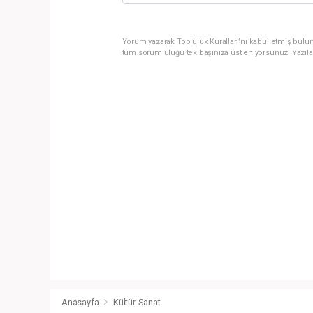
Yorum yazarak Topluluk Kuralları’nı kabul etmiş bulun
tüm sorumluluğu tek başınıza üstleniyorsunuz. Yazıla
Anasayfa
Kültür-Sanat