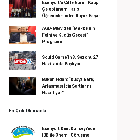
Esenyurt'a Çifte Gurur: Katip
Çelebi İmam Hatip
Öğrencilerinden Büyük Başarı
AGD-MGV’den “Mekke’nin
Fethi ve Kudüs Gecesi”
Programı
Squid Game’in 3. Sezonu 27
Haziran’da Başlıyor
Bakan Fidan: “Rusya Barış
Anlaşması İçin Şartlarını
Hazırlıyor”
En Çok Okunanlar
Esenyurt Kent Konseyi'nden
İBB ile Önemli Görüşme