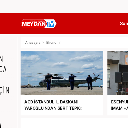
Son
Anasayfa
Ekonomi
AGD İSTANBUL İL BAŞKANI
ESENYU
YAROĞLU'NDAN SERT TEPKİ:
İMAM HA
“NATO’NUN ÜLKEMİZDE İŞİ NE?”
MEHTER
MEZUNİY