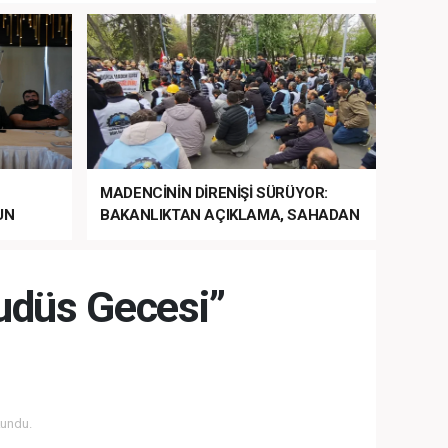
MADENCİNİN DİRENİŞİ SÜRÜYOR:
UN
BAKANLIKTAN AÇIKLAMA, SAHADAN
LA
MÜDAHALE HABERİ GELDİ!
udüs Gecesi”
undu.