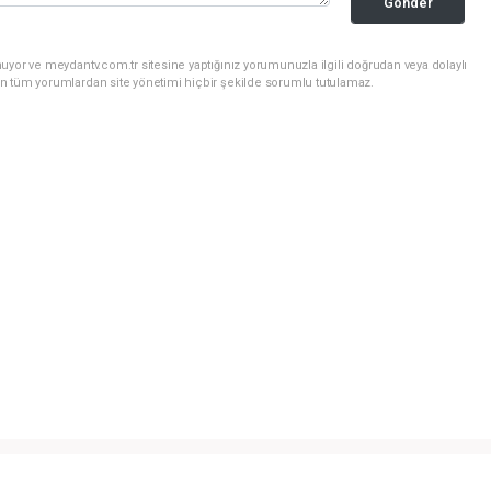
Gönder
uyor ve meydantv.com.tr sitesine yaptığınız yorumunuzla ilgili doğrudan veya dolaylı
n tüm yorumlardan site yönetimi hiçbir şekilde sorumlu tutulamaz.