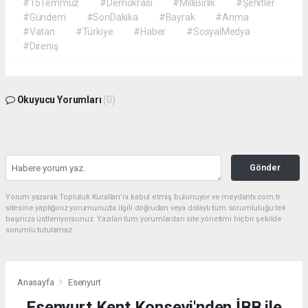
#15Temmuz
#Demokrasi
#MilliBirlik
#Şehitler
#Gündem
#SonDakika
#Bayrak
#Anma
#Vatan
#Türkiye
#Haber
#SosyalMedya
#Direniş
Okuyucu Yorumları
(0)
Gönder
Yorum yazarak Topluluk Kuralları’nı kabul etmiş bulunuyor ve meydantv.com.tr
sitesine yaptığınız yorumunuzla ilgili doğrudan veya dolaylı tüm sorumluluğu tek
başınıza üstleniyorsunuz. Yazılan tüm yorumlardan site yönetimi hiçbir şekilde
sorumlu tutulamaz.
Anasayfa
Esenyurt
Esenyurt Kent Konseyi'nden İBB ile