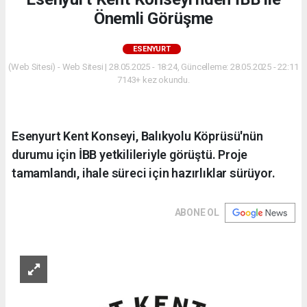
Önemli Görüşme
ESENYURT
(Web Sitesi) - Web Sitesi | 28.05.2025 - 18:24, Güncelleme: 28.05.2025 - 22:11
7143+ kez okundu.
Esenyurt Kent Konseyi, Balıkyolu Köprüsü'nün
durumu için İBB yetkilileriyle görüştü. Proje
tamamlandı, ihale süreci için hazırlıklar sürüyor.
ABONE OL