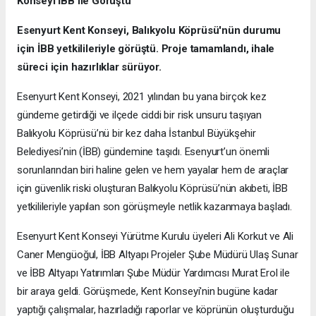
Konseyi İBB ile Görüştü
Esenyurt Kent Konseyi, Balıkyolu Köprüsü'nün durumu
için İBB yetkilileriyle görüştü. Proje tamamlandı, ihale
süreci için hazırlıklar sürüyor.
Esenyurt Kent Konseyi, 2021 yılından bu yana birçok kez
gündeme getirdiği ve ilçede ciddi bir risk unsuru taşıyan
Balıkyolu Köprüsü’nü bir kez daha İstanbul Büyükşehir
Belediyesi’nin (İBB) gündemine taşıdı. Esenyurt’un önemli
sorunlarından biri haline gelen ve hem yayalar hem de araçlar
için güvenlik riski oluşturan Balıkyolu Köprüsü’nün akıbeti, İBB
yetkilileriyle yapılan son görüşmeyle netlik kazanmaya başladı.
Esenyurt Kent Konseyi Yürütme Kurulu üyeleri Ali Korkut ve Ali
Caner Mengüoğul, İBB Altyapı Projeler Şube Müdürü Ulaş Sunar
ve İBB Altyapı Yatırımları Şube Müdür Yardımcısı Murat Erol ile
bir araya geldi. Görüşmede, Kent Konseyi'nin bugüne kadar
yaptığı çalışmalar, hazırladığı raporlar ve köprünün oluşturduğu