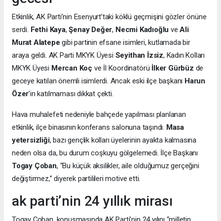
Etkinlik, AK Parti’nin Esenyurt’taki köklü geçmişini gözler önüne
serdi.
Fethi Kaya
,
Şenay Değer
,
Necmi Kadıoğlu
ve
Ali
Murat Alatepe
gibi partinin efsane isimleri, kutlamada bir
araya geldi. AK Parti MKYK Üyesi
Seyithan İzsiz
, Kadın Kolları
MKYK Üyesi
Mercan Koç
ve İl Koordinatörü
İlker Gürbüz
de
geceye katılan önemli isimlerdi. Ancak eski ilçe başkanı
Harun
Özer
’in katılmaması dikkat çekti.
Hava muhalefeti nedeniyle bahçede yapılması planlanan
etkinlik, ilçe binasının konferans salonuna taşındı.
Masa
yetersizliği
, bazı gençlik kolları üyelerinin ayakta kalmasına
neden olsa da, bu durum coşkuyu gölgelemedi. İlçe Başkanı
Togay Çoban
, “Bu küçük aksilikler, aile olduğumuz gerçeğini
değiştirmez,” diyerek partilileri motive etti.
ak parti’nin 24 yıllık mirası
Togay Çoban, konuşmasında AK Parti’nin 24 yılını “milletin