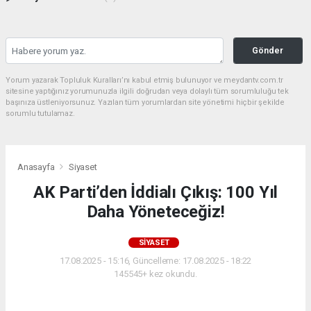
Gönder
Yorum yazarak Topluluk Kuralları’nı kabul etmiş bulunuyor ve meydantv.com.tr
sitesine yaptığınız yorumunuzla ilgili doğrudan veya dolaylı tüm sorumluluğu tek
başınıza üstleniyorsunuz. Yazılan tüm yorumlardan site yönetimi hiçbir şekilde
sorumlu tutulamaz.
Anasayfa
Siyaset
AK Parti’den İddialı Çıkış: 100 Yıl
Daha Yöneteceğiz!
SIYASET
17.08.2025 - 15:16, Güncelleme: 17.08.2025 - 18:22
145545+ kez okundu.