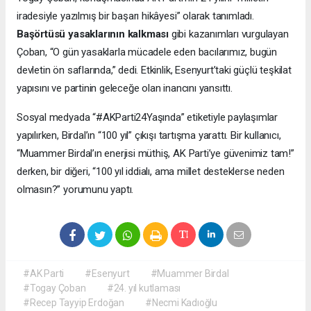
iradesiyle yazılmış bir başarı hikâyesi” olarak tanımladı.
Başörtüsü yasaklarının kalkması
gibi kazanımları vurgulayan
Çoban, “O gün yasaklarla mücadele eden bacılarımız, bugün
devletin ön saflarında,” dedi. Etkinlik, Esenyurt’taki güçlü teşkilat
yapısını ve partinin geleceğe olan inancını yansıttı.
Sosyal medyada “#AKParti24Yaşında” etiketiyle paylaşımlar
yapılırken, Birdal’ın “100 yıl” çıkışı tartışma yarattı. Bir kullanıcı,
“Muammer Birdal’ın enerjisi müthiş, AK Parti’ye güvenimiz tam!”
derken, bir diğeri, “100 yıl iddialı, ama millet desteklerse neden
olmasın?” yorumunu yaptı.
#AK Parti
#Esenyurt
#Muammer Birdal
#Togay Çoban
#24. yıl kutlaması
#Recep Tayyip Erdoğan
#Necmi Kadıoğlu