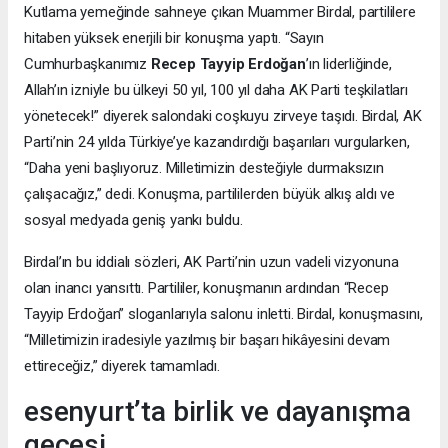
Kutlama yemeğinde sahneye çıkan Muammer Birdal, partililere
hitaben yüksek enerjili bir konuşma yaptı. “Sayın
Cumhurbaşkanımız
Recep Tayyip Erdoğan
’ın liderliğinde,
Allah’ın izniyle bu ülkeyi 50 yıl, 100 yıl daha AK Parti teşkilatları
yönetecek!” diyerek salondaki coşkuyu zirveye taşıdı. Birdal, AK
Parti’nin 24 yılda Türkiye’ye kazandırdığı başarıları vurgularken,
“Daha yeni başlıyoruz. Milletimizin desteğiyle durmaksızın
çalışacağız,” dedi. Konuşma, partililerden büyük alkış aldı ve
sosyal medyada geniş yankı buldu.
Birdal’ın bu iddialı sözleri, AK Parti’nin uzun vadeli vizyonuna
olan inancı yansıttı. Partililer, konuşmanın ardından “Recep
Tayyip Erdoğan” sloganlarıyla salonu inletti. Birdal, konuşmasını,
“Milletimizin iradesiyle yazılmış bir başarı hikâyesini devam
ettireceğiz,” diyerek tamamladı.
esenyurt’ta birlik ve dayanışma
gecesi