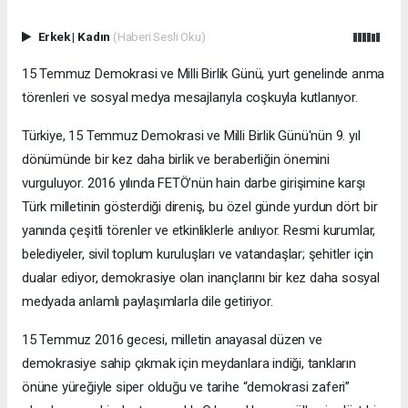
Erkek
|
Kadın
(Haberi Sesli Oku)
15 Temmuz Demokrasi ve Milli Birlik Günü, yurt genelinde anma
törenleri ve sosyal medya mesajlarıyla coşkuyla kutlanıyor.
Türkiye, 15 Temmuz Demokrasi ve Milli Birlik Günü'nün 9. yıl
dönümünde bir kez daha birlik ve beraberliğin önemini
vurguluyor. 2016 yılında FETÖ’nün hain darbe girişimine karşı
Türk milletinin gösterdiği direniş, bu özel günde yurdun dört bir
yanında çeşitli törenler ve etkinliklerle anılıyor. Resmi kurumlar,
belediyeler, sivil toplum kuruluşları ve vatandaşlar; şehitler için
dualar ediyor, demokrasiye olan inançlarını bir kez daha sosyal
medyada anlamlı paylaşımlarla dile getiriyor.
15 Temmuz 2016 gecesi, milletin anayasal düzen ve
demokrasiye sahip çıkmak için meydanlara indiği, tankların
önüne yüreğiyle siper olduğu ve tarihe “demokrasi zaferi”