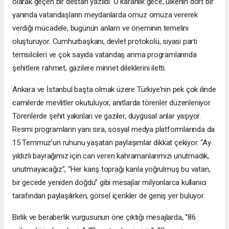
olarak geçen bir destan yazıldı. O karanlık gece, ülkenin dört bir
yanında vatandaşların meydanlarda omuz omuza vererek
verdiği mücadele, bugünün anlam ve öneminin temelini
oluşturuyor. Cumhurbaşkanı, devlet protokolü, siyasi parti
temsilcileri ve çok sayıda vatandaş anma programlarında
şehitlere rahmet, gazilere minnet dileklerini iletti.
Ankara ve İstanbul başta olmak üzere Türkiye'nin pek çok ilinde
camilerde mevlitler okutuluyor, anıtlarda törenler düzenleniyor.
Törenlerde şehit yakınları ve gaziler, duygusal anlar yaşıyor.
Resmi programların yanı sıra, sosyal medya platformlarında da
15 Temmuz’un ruhunu yaşatan paylaşımlar dikkat çekiyor. “Ay
yıldızlı bayrağımız için can veren kahramanlarımızı unutmadık,
unutmayacağız”, “Her karış toprağı kanla yoğrulmuş bu vatan,
bir gecede yeniden doğdu” gibi mesajlar milyonlarca kullanıcı
tarafından paylaşılırken, görsel içerikler de geniş yer buluyor.
Birlik ve beraberlik vurgusunun öne çıktığı mesajlarda, “86