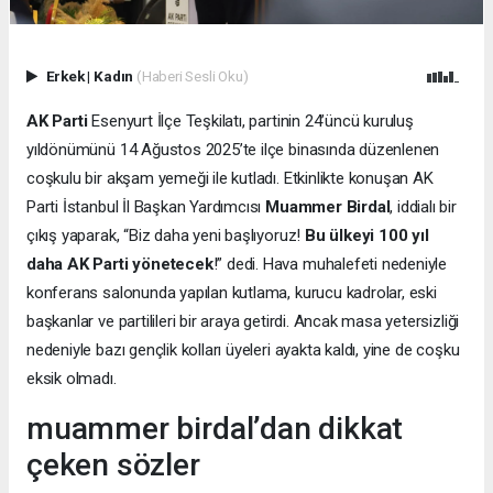
Erkek
|
Kadın
(Haberi Sesli Oku)
AK Parti
Esenyurt İlçe Teşkilatı, partinin 24’üncü kuruluş
yıldönümünü 14 Ağustos 2025’te ilçe binasında düzenlenen
coşkulu bir akşam yemeği ile kutladı. Etkinlikte konuşan AK
Parti İstanbul İl Başkan Yardımcısı
Muammer Birdal
, iddialı bir
çıkış yaparak, “Biz daha yeni başlıyoruz!
Bu ülkeyi 100 yıl
daha AK Parti yönetecek
!” dedi. Hava muhalefeti nedeniyle
konferans salonunda yapılan kutlama, kurucu kadrolar, eski
başkanlar ve partilileri bir araya getirdi. Ancak masa yetersizliği
nedeniyle bazı gençlik kolları üyeleri ayakta kaldı, yine de coşku
eksik olmadı.
muammer birdal’dan dikkat
çeken sözler