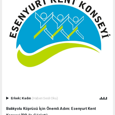
Erkek
|
Kadın
(Haberi Sesli Oku)
Balıkyolu Köprüsü İçin Önemli Adım: Esenyurt Kent